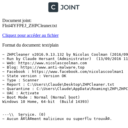
Document joint:
FInl4lYFPEJ_ZHPCleaner.txt
Cliquez pour accéder au fichier
Format du document: text/plain
~ ZHPCleaner v2016.9.13.132 by Nicolas Coolman (2016/09/
~ Run by Claude Hersant (Administrator)  (13/09/2016 11:
~ Web: https://www.nicolascoolman.com

~ Blog: https://www.anti-malware.top

~ Facebook : https://www.facebook.com/nicolascoolman1

~ State version : Version OK

~ Type : Scanner

~ Report : C:\Users\Claude\Desktop\ZHPCleaner.txt

~ Quarantine : C:\Users\Claude\AppData\Roaming\ZHP\ZHPCl
~ UAC : Activate

~ Boot Mode : Normal (Normal boot)

Windows 10 Home, 64-bit  (Build 14393)

---\\  Service. (0)

~ Aucun Ã©lÃ©ment malicieux ou superflu trouvÃ©.
