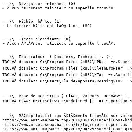
---\\  Navigateur internet. (0)

~ Aucun Ã©lÃ©ment malicieux ou superflu trouvÃ©.

---\\  Fichier hÃ´te. (1)

~ Le fichier hÃ´te est lÃ©gitime. (60)

---\\  TÃ¢che planifiÃ©e. (0)

~ Aucun Ã©lÃ©ment malicieux ou superflu trouvÃ©.

---\\  Explorateur  ( Dossiers, Fichiers ). (4)

TROUVÃ dossier: C:\Program Files (x86)\HPDef  =>.Superfl
TROUVÃ dossier: C:\Program Files (x86)\CleanBrowser  =>.
TROUVÃ dossier: C:\Program Files (x86)\XTab  =>.Superflu
TROUVÃ dossier: C:\Users\Claude\AppData\Roaming\Tsv  =>.
---\\  Base de Registres ( ClÃ©s, Valeurs, DonnÃ©es ). (
TROUVÃ clÃ©: HKCU\Software\undefined []  =>.Superfluous.
---\\  RÃ©capitulatif des Ã©lÃ©ments trouvÃ©s sur votre 
https://www.anti-malware.top/2016/06/05/superfluous-hpde
https://www.nicolascoolman.com/fr/logiciels-superflus  =
https://www.anti-malware.top/2016/04/29/superfluous-gine