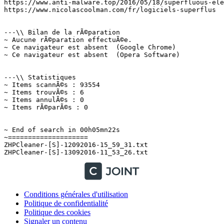
https://www.anti-malware.top/2016/05/18/superfluous-elex
https://www.nicolascoolman.com/fr/logiciels-superflus  =
---\\ Bilan de la rÃ©paration

~ Aucune rÃ©paration effectuÃ©e.

~ Ce navigateur est absent  (Google Chrome)

~ Ce navigateur est absent  (Opera Software)

---\\ Statistiques

~ Items scannÃ©s : 93554

~ Items trouvÃ©s : 6

~ Items annulÃ©s : 0

~ Items rÃ©parÃ©s : 0

~ End of search in 00h05mn22s

~====================

ZHPCleaner-[S]-12092016-15_59_31.txt

Conditions générales d'utilisation
Politique de confidentialité
Politique des cookies
Signaler un contenu