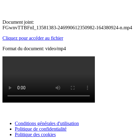
Document joint:
FGwnvTTBFnI_13581383-246990612350982-164380924-n.mp4
Cliquez pour accéder au fichier
Format du document: video/mp4
Conditions générales d'utilisation
Politique de confidentialité
Politique des cookies