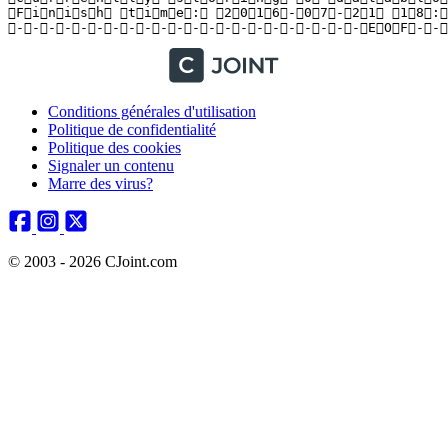
 F i n i s h   t i m e :   2 0 1 6 - 0 7 - 2 1   1 8 : 2 
 - - - - - - - - - - - - - - - - - - - - - - E O F - - 
Conditions générales d'utilisation
Politique de confidentialité
Politique des cookies
Signaler un contenu
Marre des virus?
© 2003 - 2026 CJoint.com