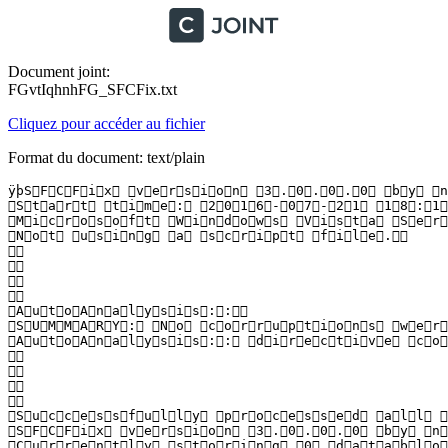
Document joint:
FGvtIqhnhFG_SFCFix.txt
Cliquez pour accéder au fichier
Format du document: text/plain
ÿþS F C F i x   v e r s i o n   3 . 0 . 0 . 0   b y   n i
 S t a r t   t i m e :   2 0 1 6 - 0 7 - 2 1   1 8 : 1 6 
 M i c r o s o f t   W i n d o w s   V i s t a   S e r v
 N o t   u s i n g   a   s c r i p t   f i l e .  

  

  

  

  

 A u t o A n a l y s i s : :  

 S U M M A R Y :   N o   c o r r u p t i o n s   w e r e 
 A u t o A n a l y s i s : :   d i r e c t i v e   c o m
  

  

  

  

 S u c c e s s f u l l y   p r o c e s s e d   a l l   d 
 S F C F i x   v e r s i o n   3 . 0 . 0 . 0   b y   n i
 C u r r e n t l y   s t o r i n g   0   d a t a b l o c 