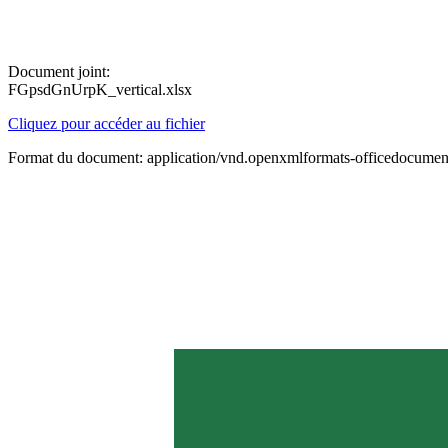
Document joint:
FGpsdGnUrpK_vertical.xlsx
Cliquez pour accéder au fichier
Format du document: application/vnd.openxmlformats-officedocument