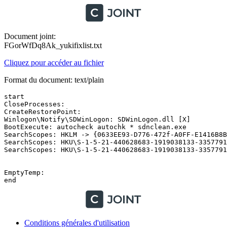
Document joint:
FGorWfDq8Ak_yukifixlist.txt
Cliquez pour accéder au fichier
Format du document: text/plain
start 

CloseProcesses:

CreateRestorePoint:

Winlogon\Notify\SDWinLogon: SDWinLogon.dll [X]

BootExecute: autocheck autochk * sdnclean.exe

SearchScopes: HKLM -> {0633EE93-D776-472f-A0FF-E1416B8B2
SearchScopes: HKU\S-1-5-21-440628683-1919038133-3357791
SearchScopes: HKU\S-1-5-21-440628683-1919038133-33577917
EmptyTemp:

Conditions générales d'utilisation