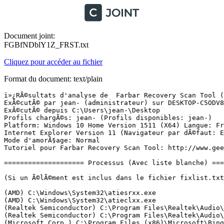
Document joint:
FGBfNDblY1Z_FRST.txt
Cliquez pour accéder au fichier
Format du document: text/plain
ï»¿RÃ©sultats d'analyse de  Farbar Recovery Scan Tool (FRST) (x64) Version: 25-07-2016
ExÃ©cutÃ© par jean- (administrateur) sur DESKTOP-C5ODV86 (27-07-2016 03:50:18)
ExÃ©cutÃ© depuis C:\Users\jean-\Desktop
Profils chargÃ©s: jean- (Profils disponibles: jean-)
Platform: Windows 10 Home Version 1511 (X64) Langue: FranÃ§ais (France)
Internet Explorer Version 11 (Navigateur par dÃ©faut: Edge)
Mode d'amorÃ§age: Normal
Tutoriel pour Farbar Recovery Scan Tool: http://www.geekstogo.com/forum/topic/335081-frst-tutorial-how-to-use-farbar-recovery-scan-tool/

==================== Processus (Avec liste blanche) =================

(Si un Ã©lÃ©ment est inclus dans le fichier fixlist.txt, le processus sera arrÃªtÃ©. Le fichier ne sera pas dÃ©placÃ©.)

(AMD) C:\Windows\System32\atiesrxx.exe
(AMD) C:\Windows\System32\atieclxx.exe
(Realtek Semiconductor) C:\Program Files\Realtek\Audio\HDA\RtkAudioService64.exe
(Realtek Semiconductor) C:\Program Files\Realtek\Audio\HDA\RAVBg64.exe
(Microsoft Corp.) C:\Program Files (x86)\Microsoft\BingDesktop\BingDesktopUpdater.exe
(Advanced Micro Devices, Inc.) C:\Program Files\ATI Technologies\ATI.ACE\Fuel\Fuel.Service.exe
(Microsoft Corporation) C:\Windows\System32\SettingSyncHost.exe
(Advanced Micro Devices Inc.) C:\Program Files (x86)\ATI Technologies\ATI.ACE\Core-Static\MOM.exe
(Microsoft Corp.) C:\Program Files (x86)\Microsoft\BingDesktop\BingDesktop.exe
(Advanced Micro Devices Inc.) C:\Program Files (x86)\ATI Technologies\ATI.ACE\Core-Static\CCC.exe
(Microsoft Corp.) C:\Program Files (x86)\Microsoft\BingDesktop\BDExtHost.exe
(Microsoft Corp.) C:\Program Files (x86)\Microsoft\BingDesktop\BDAppHost.exe
(Microsoft Corp.) C:\Program Files (x86)\Microsoft\BingDesktop\BDRuntimeHost.exe
(Microsoft Corporation) C:\Program Files\WindowsApps\Microsoft.WindowsStore_11602.1.26.0_x64__8wekyb3d8bbwe\WinStore.Mobile.exe
(Microsoft Corporation) C:\Windows\ImmersiveControlPanel\SystemSettings.exe
(Microsoft Corporation) C:\Program Files\WindowsApps\Microsoft.ZuneMusic_3.6.23041.0_x64__8wekyb3d8bbwe\Music.UI.exe
(Emsisoft Ltd) C:\Program Files\Emsisoft Internet Security\a2service.exe
(Emsisoft Ltd) C:\Program Files\Emsisoft Internet Security\a2guard.exe
() C:\Program Files\WindowsApps\Microsoft.Messaging_2.15.20002.0_x86__8wekyb3d8bbwe\SkypeHost.exe
(Emsisoft Ltd) C:\Program Files\Emsisoft Internet Security\a2start.exe


==================== Registre (Avec liste blanche) ===========================

(Si un Ã©lÃ©ment est inclus dans le fichier fixlist.txt, l'Ã©lÃ©ment de Registre sera restaurÃ© Ã  la valeur par dÃ©faut ou supprimÃ©. Le fichier ne sera pas dÃ©placÃ©.)

HKLM\...\Run: [emsisoft anti-malware] => c:\program files\emsisoft internet security\a2guard.exe [7241200 2016-07-26] (Emsisoft Ltd)
HKLM-x32\...\Run: [StartCCC] => C:\Program Files (x86)\ATI Technologies\ATI.ACE\Core-Static\amd64\CLIStart.exe [767176 2015-08-21] (Advanced Micro Devices, Inc.)
HKLM-x32\...\Run: [BingDesktop] => C:\Program Files (x86)\Microsoft\BingDesktop\BingDesktop.exe [2372800 2014-11-26] (Microsoft Corp.)

==================== Internet (Avec liste blanche) ====================

(Si un Ã©lÃ©ment est inclus dans le fichier fixlist.txt, s'il s'agit d'un Ã©lÃ©ment du Registre, il sera supprimÃ© ou restaurÃ© Ã  la valeur par dÃ©faut.)

Tcpip\Parameters: [DhcpNameServer] 192.168.1.1 192.168.1.1
Tcpip\..\Interfaces\{b6cd0984-cffe-457f-8ef1-78c30808d82e}: [DhcpNameServer] 192.168.1.1 192.168.1.1

Internet Explorer:
==================
SearchScopes: HKU\S-1-5-21-1818149683-622579324-567972293-1002 -> DefaultScope {0633EE93-D776-472f-A0FF-E1416B8B2E3A} URL = 

==================== Services (Avec liste blanche) ========================

(Si un Ã©lÃ©ment est inclus dans le fichier fixlist.txt, il sera supprimÃ© du Registre. Le fichier ne sera pas dÃ©placÃ©, sauf s'il est inscrit sÃ©parÃ©ment.)

R2 a2AntiMalware; C:\Program Files\Emsisoft Internet Security\a2service.exe [9331168 2016-07-26] (Emsisoft Ltd)
R2 AMD FUEL Service; C:\Program Files\ATI Technologies\ATI.ACE\Fuel\Fuel.Service.exe [344064 2015-08-21] (Advanced Micro Devices, Inc.) [Fichier non signÃ©]
R2 BingDesktopUpdate; C:\Program Files (x86)\Microsoft\BingDesktop\BingDesktopUpdater.exe [173248 2014-11-26] (Microsoft Corp.)
R2 RtkAudioService; C:\Program Files\Realtek\Audio\HDA\RtkAudioService64.exe [246488 2013-08-01] (Realtek Semiconductor)
S3 WdNisSvc; C:\Program Files\Windows Defender\NisSrv.exe [364464 2015-10-30] (Microsoft Corporation)
R2 WinDefend; C:\Program Files\Windows Defender\MsMpEng.exe [24864 2016-07-01] (Microsoft Corporation)

===================== Pilotes (Avec liste blanche) ==========================

(Si un Ã©lÃ©ment est inclus dans le fichier fixlist.txt, il sera supprimÃ© du Registre. Le fichier ne sera pas dÃ©placÃ©, sauf s'il est inscrit sÃ©parÃ©ment.)

R1 epp; C:\PROGRAM FILES\EMSISOFT INTERNET SECURITY\epp.sys [115832 2016-07-21] (Emsisoft Ltd)
R1 FWNDIS_LWF; C:\Windows\system32\DRIVERS\fwndislwf64.sys [204688 2016-06-30] ()
R1 fwwfp; C:\Program Files\Emsisoft Internet Security\fwwfp764.sys [144392 2016-06-30] ()
S0 WdBoot; C:\Windows\System32\drivers\WdBoot.sys [44568 2015-10-30] (Microsoft Corporation)
R0 WdFilter; C:\Windows\System32\drivers\WdFilter.sys [293216 2015-10-30] (Microsoft Corporation)
S3 WdNisDrv; C:\Windows\System32\Drivers\WdNisDrv.sys [118112 2015-10-30] (Microsoft Corporation)

========================== MD5 Pilotes =======================

C:\Windows\System32\drivers\1394ohci.sys DF1C3D7E6C7929AD83BE22852B5B08CB
C:\Windows\System32\drivers\3ware.sys 2C5B3035B86770ADD2FE9BFBAF5B35A4
C:\Windows\System32\drivers\ACPI.sys 469441BAE3FF8A16826FC62C51EF5E18
C:\Windows\System32\Drivers\acpiex.sys 7EADED8087C392876521F7EBCE846EF4
C:\Windows\System32\drivers\acpipagr.sys C498887123327CDFD73A05E7A2780920
C:\Windows\System32\drivers\acpipmi.sys C8DBE6EFFCF014CAA010B9BDDAC833EC
C:\Windows\System32\drivers\acpitime.sys 17039DBEB3B7B9ADCDB4B4533AA9771F
C:\Windows\System32\drivers\ADP80XX.SYS F7D0CD345D2DA42E7042ABCD73662403
C:\Windows\system32\drivers\afd.sys 70148EFA9A562E7185B75BBE7D376BF7
C:\Windows\System32\drivers\agp440.sys 870F1A2C936F92B5D053DF7EC75B352F
C:\Windows\System32\DRIVERS\ahcache.sys 3DF7751D5DC6525E7DC6617FBB45054F
C:\Windows\System32\drivers\amdk8.sys B70F0F2F54B4A4DB6E9C830454752F5A
C:\Windows\syst