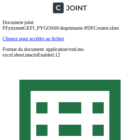
Document joint:
FFynxmmGEFf_PYGOS69-Imprimante-PDFCreator.xlsm
Cliquez pour accéder au fichier
Format du document: application/vnd.ms-
excel.sheet.macroEnabled.12