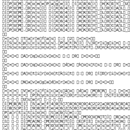
 [ P U M . H o m e P a g e ]   ( X 8 6 )   H K E Y _ U 
 [ P U M . D n s ]   ( X 6 4 )   H K E Y _ L O C A L _ 
 [ P U M . D n s ]   ( X 6 4 )   H K E Y _ L O C A L _ 
 [ P U M . D n s ]   ( X 6 4 )   H K E Y _ L O C A L _ 
 [ P U M . D n s ]   ( X 6 4 )   H K E Y _ L O C A L _ 
 [ P U M . D n s ]   ( X 6 4 )   H K E Y _ L O C A L _ 
 [ P U M . D n s ]   ( X 6 4 )   H K E Y _ L O C A L _ 
  

 ¤ ¤ ¤   T a r e f a s   :   2   ¤ ¤ ¤  

 [ S u s p i c i o u s . P a t h ]   \ O r i g i n   - 
 [ S u s p i c i o u s . P a t h | V T . U n k n o w n 
  

 ¤ ¤ ¤   A r q u i v o s   :   0   ¤ ¤ ¤  

  

 ¤ ¤ ¤   A r q u i v o s   d e   h o s t s   :   0   ¤ ¤ 
  

 ¤ ¤ ¤   A n t i r o o t k i t   :   0   ( D r i v e r :
  

 ¤ ¤ ¤   N a v e g a d o r e s   :   0   ¤ ¤ ¤  

  

 ¤ ¤ ¤   V e r i f i c a ç ã o   d a   M B R   :   ¤ ¤ ¤ 
 + + + + +   P h y s i c a l D r i v e 0 :   S T 1 0 0 0
 - - -   U s e r   - - -  

 [ M B R ]   5 a e f 4 0 5 7 8 6 0 0 4 2 2 a 0 6 b 8 4 2 
 [ B S P ]   9 8 0 f e 4 6 2 5 0 7 a 6 0 4 0 b 4 a b e 9
 P a r t i t i o n   t a b l e :  

 0   -   [ S Y S T E M ] [ M A N - M O U N T ]   B a s 
 1   -   [ M A N - M O U N T ]   E F I   s y s t e m   p
 2   -   [ M A N - M O U N T ]   M i c r o s o f t   r 
 3   -   B a s i c   d a t a   p a r t i t i o n   |   O