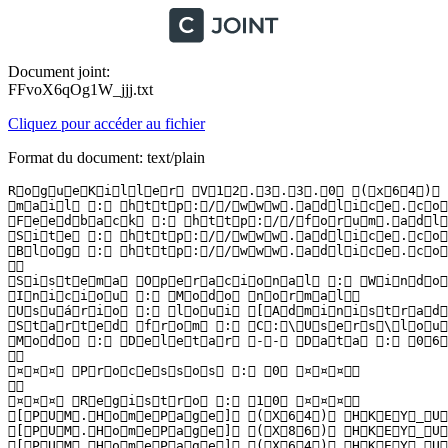
Document joint:
FFvoX6qOg1W_jjj.txt
Cliquez pour accéder au fichier
Format du document: text/plain
R o g u e K i l l e r   V 1 2 . 3 . 3 . 0   ( x 6 4 )   
 m a i l   :   h t t p : / / w w w . a d l i c e . c o m 
 F e e d b a c k   :   h t t p : / / f o r u m . a d l i 
 S i t e   :   h t t p : / / w w w . a d l i c e . c o m
 B l o g   :   h t t p : / / w w w . a d l i c e . c o m 
  

 S i s t e m a   O p e r a c i o n a l   :   W i n d o w
 I n i c i o u   :   M o d o   n o r m a l  

 U s u á r i o   :   l o u i   [ A d m i n i s t r a d o 
 S t a r t e d   f r o m   :   C : \ U s e r s \ l o u i
 M o d o   :   D e l e t a r   - -   D a t a   :   0 6 /
  

 ¤ ¤ ¤   P r o c e s s o s   :   0   ¤ ¤ ¤  

  

 ¤ ¤ ¤   R e g i s t r o   :   1 0   ¤ ¤ ¤  

 [ P U M . H o m e P a g e ]   ( X 6 4 )   H K E Y _ U 
 [ P U M . H o m e P a g e ]   ( X 8 6 )   H K E Y _ U 
 [ P U M . H o m e P a g e ]   ( X 6 4 )   H K E Y _ U 