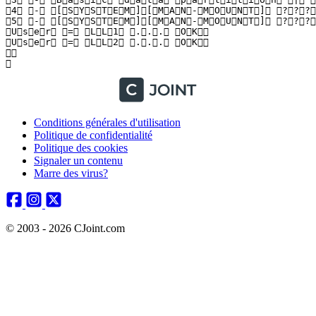
 4   -   [ S Y S T E M ] [ M A N - M O U N T ]   ? ? ? ?
 5   -   [ S Y S T E M ] [ M A N - M O U N T ]   ? ? ? ?
 U s e r   =   L L 1   . . .   O K  

 U s e r   =   L L 2   . . .   O K  

  

 
Conditions générales d'utilisation
Politique de confidentialité
Politique des cookies
Signaler un contenu
Marre des virus?
© 2003 - 2026 CJoint.com