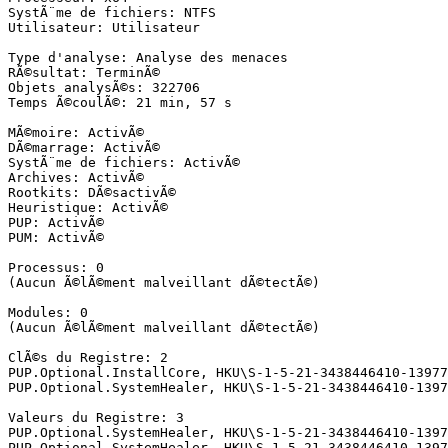
SystÃ¨me de fichiers: NTFS

Utilisateur: Utilisateur

Type d'analyse: Analyse des menaces

RÃ©sultat: TerminÃ©

Objets analysÃ©s: 322706

Temps Ã©coulÃ©: 21 min, 57 s

MÃ©moire: ActivÃ©

DÃ©marrage: ActivÃ©

SystÃ¨me de fichiers: ActivÃ©

Archives: ActivÃ©

Rootkits: DÃ©sactivÃ©

Heuristique: ActivÃ©

PUP: ActivÃ©

PUM: ActivÃ©

Processus: 0

(Aucun Ã©lÃ©ment malveillant dÃ©tectÃ©)

Modules: 0

(Aucun Ã©lÃ©ment malveillant dÃ©tectÃ©)

ClÃ©s du Registre: 2

PUP.Optional.InstallCore, HKU\S-1-5-21-3438446410-13977
PUP.Optional.SystemHealer, HKU\S-1-5-21-3438446410-13977
Valeurs du Registre: 3

PUP.Optional.SystemHealer, HKU\S-1-5-21-3438446410-1397
PUP.Optional.SystemHealer, HKU\S-1-5-21-3438446410-1397