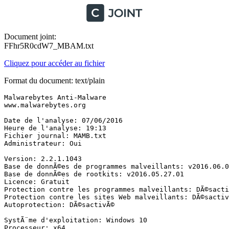
Document joint:
FFhr5R0cdW7_MBAM.txt
Cliquez pour accéder au fichier
Format du document: text/plain
Malwarebytes Anti-Malware

www.malwarebytes.org

Date de l'analyse: 07/06/2016

Heure de l'analyse: 19:13

Fichier journal: MAMB.txt

Administrateur: Oui

Version: 2.2.1.1043

Base de donnÃ©es de programmes malveillants: v2016.06.07
Base de donnÃ©es de rootkits: v2016.05.27.01

Licence: Gratuit

Protection contre les programmes malveillants: DÃ©sactiv
Protection contre les sites Web malveillants: DÃ©sactivÃ
Autoprotection: DÃ©sactivÃ©

SystÃ¨me d'exploitation: Windows 10

Processeur: x64
