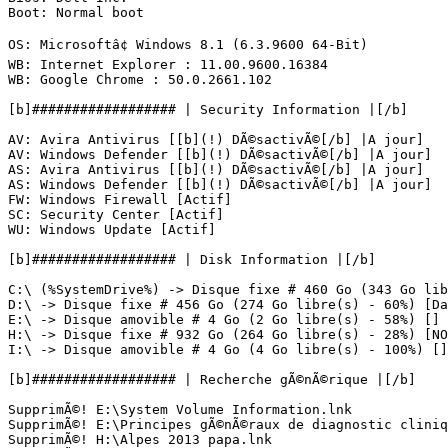
Boot: Normal boot

OS: Microsoftâ¢ Windows 8.1 (6.3.9600 64-Bit) 

WB: Internet Explorer : 11.00.9600.16384

WB: Google Chrome : 50.0.2661.102

[b]################## | Security Information |[/b]

AV: Avira Antivirus [[b](!) DÃ©sactivÃ©[/b] |A jour]

AV: Windows Defender [[b](!) DÃ©sactivÃ©[/b] |A jour]

AS: Avira Antivirus [[b](!) DÃ©sactivÃ©[/b] |A jour]

AS: Windows Defender [[b](!) DÃ©sactivÃ©[/b] |A jour]

FW: Windows Firewall [Actif]

SC: Security Center [Actif]

WU: Windows Update [Actif]

[b]################## | Disk Information |[/b]

C:\ (%SystemDrive%) -> Disque fixe # 460 Go (343 Go libr
D:\ -> Disque fixe # 456 Go (274 Go libre(s) - 60%) [Dat
E:\ -> Disque amovible # 4 Go (2 Go libre(s) - 58%) [] #
H:\ -> Disque fixe # 932 Go (264 Go libre(s) - 28%) [NON
I:\ -> Disque amovible # 4 Go (4 Go libre(s) - 100%) [] #
[b]################## | Recherche gÃ©nÃ©rique |[/b]

SupprimÃ©! E:\System Volume Information.lnk

SupprimÃ©! E:\Principes gÃ©nÃ©raux de diagnostic cliniqu
SupprimÃ©! H:\Alpes 2013 papa.lnk
