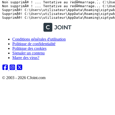
Non supprimÃ© ! ... Tentative au redÃ©marrage... C:\User
Non supprimÃ© ! ... Tentative au redÃ©marrage... C:\User
SupprimÃ©! C:\Users\utilisateur\AppData\Roaming\xiptywk\
SupprimÃ©! C:\Users\utilisateur\AppData\Roaming\xiptywk\
Conditions générales d'utilisation
Politique de confidentialité
Politique des cookies
Signaler un contenu
Marre des virus?
© 2003 - 2026 CJoint.com