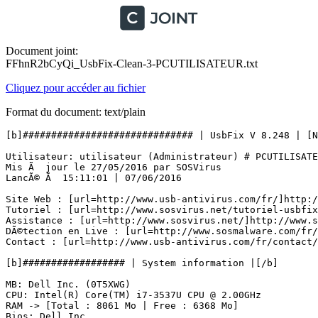
Document joint:
FFhnR2bCyQi_UsbFix-Clean-3-PCUTILISATEUR.txt
Cliquez pour accéder au fichier
Format du document: text/plain
[b]############################## | UsbFix V 8.248 | [Net
Utilisateur: utilisateur (Administrateur) # PCUTILISATEU
Mis Ã  jour le 27/05/2016 par SOSVirus

LancÃ© Ã  15:11:01 | 07/06/2016

Site Web : [url=http://www.usb-antivirus.com/fr/]http://
Tutoriel : [url=http://www.sosvirus.net/tutoriel-usbfix/
Assistance : [url=http://www.sosvirus.net/]http://www.so
DÃ©tection en Live : [url=http://www.sosmalware.com/fr/u
Contact : [url=http://www.usb-antivirus.com/fr/contact/]
[b]################## | System information |[/b]

MB: Dell Inc. (0T5XWG) 

CPU: Intel(R) Core(TM) i7-3537U CPU @ 2.00GHz

RAM -> [Total : 8061 Mo | Free : 6368 Mo]

Bios: Dell Inc.
