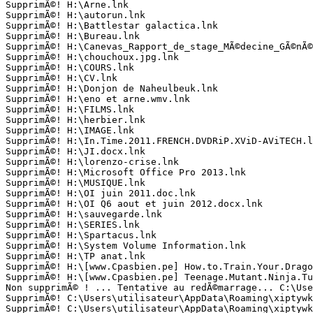
SupprimÃ©! H:\Arne.lnk

SupprimÃ©! H:\autorun.lnk

SupprimÃ©! H:\Battlestar galactica.lnk

SupprimÃ©! H:\Bureau.lnk

SupprimÃ©! H:\Canevas_Rapport_de_stage_MÃ©decine_GÃ©nÃ©r
SupprimÃ©! H:\chouchoux.jpg.lnk

SupprimÃ©! H:\COURS.lnk

SupprimÃ©! H:\CV.lnk

SupprimÃ©! H:\Donjon de Naheulbeuk.lnk

SupprimÃ©! H:\eno et arne.wmv.lnk

SupprimÃ©! H:\FILMS.lnk

SupprimÃ©! H:\herbier.lnk

SupprimÃ©! H:\IMAGE.lnk

SupprimÃ©! H:\In.Time.2011.FRENCH.DVDRiP.XViD-AViTECH.ln
SupprimÃ©! H:\JI.docx.lnk

SupprimÃ©! H:\lorenzo-crise.lnk

SupprimÃ©! H:\Microsoft Office Pro 2013.lnk

SupprimÃ©! H:\MUSIQUE.lnk

SupprimÃ©! H:\OI juin 2011.doc.lnk

SupprimÃ©! H:\OI Q6 aout et juin 2012.docx.lnk

SupprimÃ©! H:\sauvegarde.lnk

SupprimÃ©! H:\SERIES.lnk

SupprimÃ©! H:\Spartacus.lnk

SupprimÃ©! H:\System Volume Information.lnk

SupprimÃ©! H:\TP anat.lnk

SupprimÃ©! H:\[www.Cpasbien.pe] How.to.Train.Your.Dragon
SupprimÃ©! H:\[www.Cpasbien.pe] Teenage.Mutant.Ninja.Tur
Non supprimÃ© ! ... Tentative au redÃ©marrage... C:\User
SupprimÃ©! C:\Users\utilisateur\AppData\Roaming\xiptywk\
SupprimÃ©! C:\Users\utilisateur\AppData\Roaming\xiptywk\