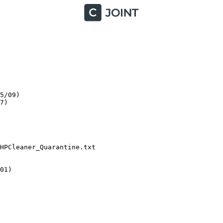
/09)

)

PCleaner_Quarantine.txt

1)
