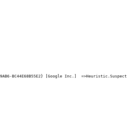
AB6-BC44E68B55E2} [Google Inc.]  =>Heuristic.Suspect
