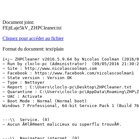
Document joint:
FEjtLaje5kV_ZHPCleaner.txt
Cliquez pour accéder au fichier
Format du document: text/plain
ï»¿~ ZHPCleaner v2016.5.9.64 by Nicolas Coolman (2016/05
~ Run by cloclo-pc (Administrator)  (09/05/2016 21:30:27
~ Site : http://www.nicolascoolman.com

~ Facebook : https://www.facebook.com/nicolascoolman1

~ State version : Version OK

~ Type : Nettoyer

~ Report : C:\Users\cloclo-pc\Desktop\ZHPCleaner.txt

~ Quarantine : C:\Users\cloclo-pc\AppData\Roaming\ZHP\ZH
~ UAC : Activate

~ Boot Mode : Normal (Normal boot)

Windows 7 Professional, 64-bit Service Pack 1 (Build 760
---\\  Service. (0)

~ Aucun Ã©lÃ©ment malicieux ou superflu trouvÃ©.

---\\  Navigateur internet. (0)
