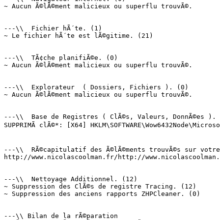
~ Aucun Ã©lÃ©ment malicieux ou superflu trouvÃ©.

---\\  Fichier hÃ´te. (1)

~ Le fichier hÃ´te est lÃ©gitime. (21)

---\\  TÃ¢che planifiÃ©e. (0)

~ Aucun Ã©lÃ©ment malicieux ou superflu trouvÃ©.

---\\  Explorateur  ( Dossiers, Fichiers ). (0)

~ Aucun Ã©lÃ©ment malicieux ou superflu trouvÃ©.

---\\  Base de Registres ( ClÃ©s, Valeurs, DonnÃ©es ). (
SUPPRIMÃ clÃ©*: [X64] HKLM\SOFTWARE\Wow6432Node\Microso
---\\  RÃ©capitulatif des Ã©lÃ©ments trouvÃ©s sur votre 
http://www.nicolascoolman.fr/http://www.nicolascoolman.i
---\\  Nettoyage Additionnel. (12)

~ Suppression des ClÃ©s de registre Tracing. (12)

~ Suppression des anciens rapports ZHPCleaner. (0)

---\\ Bilan de la rÃ©paration
