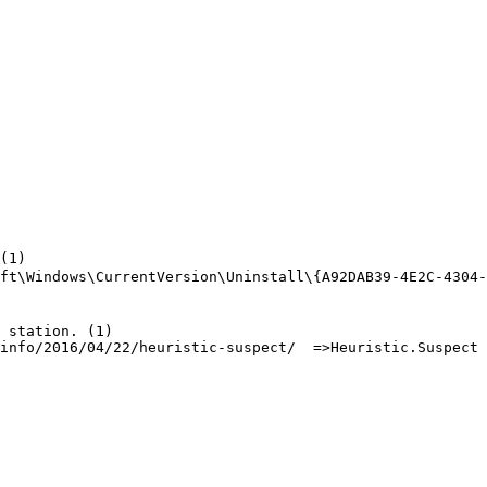
1)

ft\Windows\CurrentVersion\Uninstall\{A92DAB39-4E2C-4304-9
station. (1)

nfo/2016/04/22/heuristic-suspect/  =>Heuristic.Suspect
