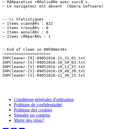
~ RÃ©paration rÃ©alisÃ©e avec succÃ¨s.

~ Ce navigateur est absent  (Opera Software)

---\\ Statistiques

~ Items scannÃ©s : 822

~ Items trouvÃ©s : 0

~ Items annulÃ©s : 0

~ Items rÃ©parÃ©s : 1

~ End of clean in 00h00mn34s

~====================

ZHPCleaner-[R]-09052016-21_31_01.txt

ZHPCleaner-[S]-09052016-18_59_03.txt

ZHPCleaner-[S]-09052016-19_12_57.txt

ZHPCleaner-[S]-09052016-19_48_39.txt

Conditions générales d'utilisation
Politique de confidentialité
Politique des cookies
Signaler un contenu
Marre des virus?