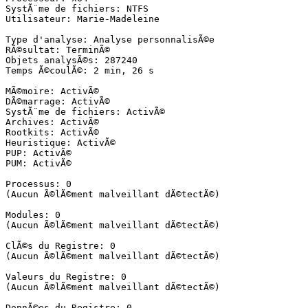
SystÃ¨me de fichiers: NTFS

Utilisateur: Marie-Madeleine

Type d'analyse: Analyse personnalisÃ©e

RÃ©sultat: TerminÃ©

Objets analysÃ©s: 287240

Temps Ã©coulÃ©: 2 min, 26 s

MÃ©moire: ActivÃ©

DÃ©marrage: ActivÃ©

SystÃ¨me de fichiers: ActivÃ©

Archives: ActivÃ©

Rootkits: ActivÃ©

Heuristique: ActivÃ©

PUP: ActivÃ©

PUM: ActivÃ©

Processus: 0

(Aucun Ã©lÃ©ment malveillant dÃ©tectÃ©)

Modules: 0

(Aucun Ã©lÃ©ment malveillant dÃ©tectÃ©)

ClÃ©s du Registre: 0

(Aucun Ã©lÃ©ment malveillant dÃ©tectÃ©)

Valeurs du Registre: 0

(Aucun Ã©lÃ©ment malveillant dÃ©tectÃ©)

DonnÃ©es du Registre: 0
