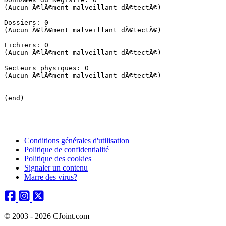
(Aucun Ã©lÃ©ment malveillant dÃ©tectÃ©)

Dossiers: 0

(Aucun Ã©lÃ©ment malveillant dÃ©tectÃ©)

Fichiers: 0

(Aucun Ã©lÃ©ment malveillant dÃ©tectÃ©)

Secteurs physiques: 0

(Aucun Ã©lÃ©ment malveillant dÃ©tectÃ©)

(end)
Conditions générales d'utilisation
Politique de confidentialité
Politique des cookies
Signaler un contenu
Marre des virus?
© 2003 - 2026 CJoint.com