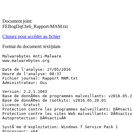
Document joint:
FEBogDqCbr6_Rapport-MAM.txt
Cliquez pour accéder au fichier
Format du document: text/plain
Malwarebytes Anti-Malware

www.malwarebytes.org

Date de l'analyse: 27/05/2016

Heure de l'analyse: 08:37

Fichier journal: Rapport MAM.txt

Administrateur: Oui

Version: 2.2.1.1043

Base de donnÃ©es de programmes malveillants: v2016.05.27
Base de donnÃ©es de rootkits: v2016.05.20.01

Licence: Gratuit

Protection contre les programmes malveillants: DÃ©sactiv
Protection contre les sites Web malveillants: DÃ©sactivÃ
Autoprotection: DÃ©sactivÃ©

SystÃ¨me d'exploitation: Windows 7 Service Pack 1

Processeur: x64
