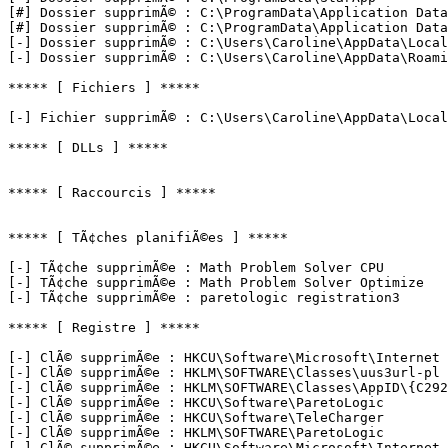
[#] Dossier supprimÃ© : C:\ProgramData\Application Data\
[#] Dossier supprimÃ© : C:\ProgramData\Application Data\
[-] Dossier supprimÃ© : C:\Users\Caroline\AppData\Local\
[-] Dossier supprimÃ© : C:\Users\Caroline\AppData\Roamin
***** [ Fichiers ] *****

[-] Fichier supprimÃ© : C:\Users\Caroline\AppData\Local\T
***** [ DLLs ] *****

***** [ Raccourcis ] *****

***** [ TÃ¢ches planifiÃ©es ] *****

[-] TÃ¢che supprimÃ©e : Math Problem Solver CPU

[-] TÃ¢che supprimÃ©e : Math Problem Solver Optimize

[-] TÃ¢che supprimÃ©e : paretologic registration3

***** [ Registre ] *****

[-] ClÃ© supprimÃ©e : HKCU\Software\Microsoft\Internet E
[-] ClÃ© supprimÃ©e : HKLM\SOFTWARE\Classes\uus3url-pl

[-] ClÃ© supprimÃ©e : HKLM\SOFTWARE\Classes\AppID\{C292A
[-] ClÃ© supprimÃ©e : HKCU\Software\ParetoLogic

[-] ClÃ© supprimÃ©e : HKCU\Software\TeleCharger

[-] ClÃ© supprimÃ©e : HKLM\SOFTWARE\ParetoLogic

[-] ClÃ© supprimÃ©e : HKCU\Software\Microsoft\Internet 