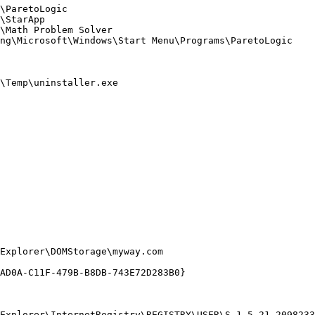
ParetoLogic

StarApp

Math Problem Solver

g\Microsoft\Windows\Start Menu\Programs\ParetoLogic

emp\uninstaller.exe

xplorer\DOMStorage\myway.com

D0A-C11F-479B-B8DB-743E72D283B0}

Explorer\InternetRegistry\REGISTRY\USER\S-1-5-21-20982336