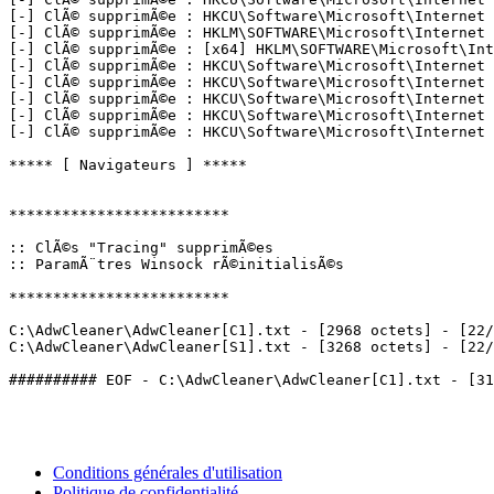
[-] ClÃ© supprimÃ©e : HKCU\Software\Microsoft\Internet 
[-] ClÃ© supprimÃ©e : HKLM\SOFTWARE\Microsoft\Internet 
[-] ClÃ© supprimÃ©e : [x64] HKLM\SOFTWARE\Microsoft\Int
[-] ClÃ© supprimÃ©e : HKCU\Software\Microsoft\Internet E
[-] ClÃ© supprimÃ©e : HKCU\Software\Microsoft\Internet E
[-] ClÃ© supprimÃ©e : HKCU\Software\Microsoft\Internet E
[-] ClÃ© supprimÃ©e : HKCU\Software\Microsoft\Internet E
[-] ClÃ© supprimÃ©e : HKCU\Software\Microsoft\Internet E
***** [ Navigateurs ] *****

*************************

:: ClÃ©s "Tracing" supprimÃ©es

:: ParamÃ¨tres Winsock rÃ©initialisÃ©s

*************************

C:\AdwCleaner\AdwCleaner[C1].txt - [2968 octets] - [22/0
C:\AdwCleaner\AdwCleaner[S1].txt - [3268 octets] - [22/04
Conditions générales d'utilisation
Politique de confidentialité