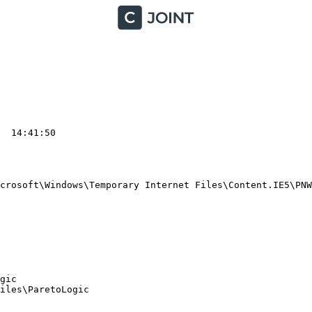
 14:41:50

crosoft\Windows\Temporary Internet Files\Content.IE5\PNWK
ic

les\ParetoLogic
