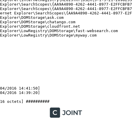
Explorer\SearchScopes\{AA9A4890-4262-4441-8977-E2FFCBFB70
Explorer\SearchScopes\{AA9A4890-4262-4441-8977-E2FFCBFB70
ernet Explorer\SearchScopes\{AA9A4890-4262-4441-8977-E2FF
xplorer\DOMStorage\ask.com

xplorer\DOMStorage\chatango.com

xplorer\DOMStorage\cloudfront.net

xplorer\LowRegistry\DOMStorage\fast-websearch.com

xplorer\LowRegistry\DOMStorage\myway.com

4/2016 14:41:50]

/2016 14:39:20]
