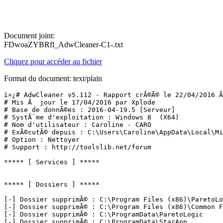
Document joint:
FDwoaZYBRfl_AdwCleaner-C1-.txt
Cliquez pour accéder au fichier
Format du document: text/plain
ï»¿# AdwCleaner v5.112 - Rapport crÃ©Ã© le 22/04/2016 Ã 
# Mis Ã  jour le 17/04/2016 par Xplode

# Base de donnÃ©es : 2016-04-19.5 [Serveur]

# SystÃ¨me d'exploitation : Windows 8  (X64)

# Nom d'utilisateur : Caroline - CARO

# ExÃ©cutÃ© depuis : C:\Users\Caroline\AppData\Local\Mi
# Option : Nettoyer

# Support : http://toolslib.net/forum

***** [ Services ] *****

***** [ Dossiers ] *****

[-] Dossier supprimÃ© : C:\Program Files (x86)\ParetoLog
[-] Dossier supprimÃ© : C:\Program Files (x86)\Common Fi
[-] Dossier supprimÃ© : C:\ProgramData\ParetoLogic

[-] Dossier supprimÃ© : C:\ProgramData\StarApp
