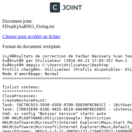
Document joint:
FDvpKjAaBNO_Fixlog.txt
Cliquez pour accéder au fichier
Format du document: text/plain
ï»¿RÃ©sultats de correction de Farbar Recovery Scan Tool
ExÃ©cutÃ© par Utilisateur (2016-04-21 17:05:35) Run:1

ExÃ©cutÃ© depuis C:\Users\Utilisateur\Desktop

Profils chargÃ©s: Utilisateur (Profils disponibles: Util
Mode d'amorÃ§age: Normal

==============================================

fixlist contenu:

*****************

CloseProcesses: 

CreateRestorePoint: 

Task: {0C70C913-5938-43E8-9700-5DD39F8C861C} - \BitGuard
Task: {7B935E90-616E-4825-8E10-4A04BF8ECD8D} - \Extensio
Cmd: sc config "Bonjour Service" start= auto 

CHR HKLM\SOFTWARE\Policies\Google: Restriction 

HKLM\Software\Microsoft\Internet Explorer\Main,Start Pa
HKLM\Software\Microsoft\Internet Explorer\Main,Default_
SearchScopes: HKU\S-1-5-21-398561132-1194077872-1690808