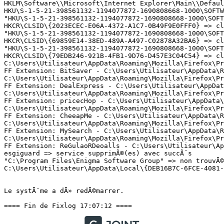
HKLM\Software\\Microsoft\Internet Explorer\Main\\Default
HKU\S-1-5-21-398561132-1194077872-1690808668-1000\SOFTW
"HKU\S-1-5-21-398561132-1194077872-1690808668-1000\SOFT
HKCR\CLSID\{2023ECEC-E06A-4372-A1C7-0B49F9E0FFF0} => clÃ
"HKU\S-1-5-21-398561132-1194077872-1690808668-1000\SOFT
HKCR\CLSID\{69859E14-38ED-489A-A497-C02878A32BA6} => clÃ
"HKU\S-1-5-21-398561132-1194077872-1690808668-1000\SOFT
HKCR\CLSID\{79EDB246-921B-4FB1-9D76-D457E3C04C54} => clÃ
C:\Users\Utilisateur\AppData\Roaming\Mozilla\Firefox\Pr
FF Extension: BitSaver - C:\Users\Utilisateur\AppData\R
C:\Users\Utilisateur\AppData\Roaming\Mozilla\Firefox\Pr
FF Extension: DealExpress - C:\Users\Utilisateur\AppDat
C:\Users\Utilisateur\AppData\Roaming\Mozilla\Firefox\Pr
FF Extension: pricecHop - C:\Users\Utilisateur\AppData\
C:\Users\Utilisateur\AppData\Roaming\Mozilla\Firefox\Pr
FF Extension: CheeapMe - C:\Users\Utilisateur\AppData\R
C:\Users\Utilisateur\AppData\Roaming\Mozilla\Firefox\Pr
FF Extension: MySearch - C:\Users\Utilisateur\AppData\R
C:\Users\Utilisateur\AppData\Roaming\Mozilla\Firefox\Pr
FF Extension: ReGulaoRDeoalls - C:\Users\Utilisateur\Ap
esgiguard => service supprimÃ©(es) avec succÃ¨s

"C:\Program Files\Enigma Software Group" => non trouvÃ©(
C:\Users\Utilisateur\AppData\Local\{DEB16B7C-6FCE-4081-8
Le systÃ¨me a dÃ» redÃ©marrer.

==== Fin de Fixlog 17:07:12 ====