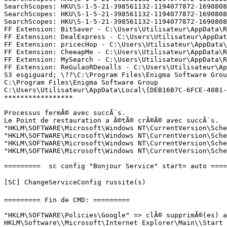
SearchScopes: HKU\S-1-5-21-398561132-1194077872-1690808
SearchScopes: HKU\S-1-5-21-398561132-1194077872-1690808
SearchScopes: HKU\S-1-5-21-398561132-1194077872-1690808
FF Extension: BitSaver - C:\Users\Utilisateur\AppData\R
FF Extension: DealExpress - C:\Users\Utilisateur\AppDat
FF Extension: pricecHop - C:\Users\Utilisateur\AppData\
FF Extension: CheeapMe - C:\Users\Utilisateur\AppData\R
FF Extension: MySearch - C:\Users\Utilisateur\AppData\R
FF Extension: ReGulaoRDeoalls - C:\Users\Utilisateur\Ap
S3 esgiguard; \??\C:\Program Files\Enigma Software Group
C:\Program Files\Enigma Software Group 

C:\Users\Utilisateur\AppData\Local\{DEB16B7C-6FCE-4081-8
*****************

Processus fermÃ© avec succÃ¨s.

Le Point de restauration a Ã©tÃ© crÃ©Ã© avec succÃ¨s.

"HKLM\SOFTWARE\Microsoft\Windows NT\CurrentVersion\Sche
"HKLM\SOFTWARE\Microsoft\Windows NT\CurrentVersion\Sche
"HKLM\SOFTWARE\Microsoft\Windows NT\CurrentVersion\Sche
"HKLM\SOFTWARE\Microsoft\Windows NT\CurrentVersion\Sched
=========  sc config "Bonjour Service" start= auto ======
[SC] ChangeServiceConfig russite(s)

========= Fin de CMD: =========

"HKLM\SOFTWARE\Policies\Google" => clÃ© supprimÃ©(es) av
HKLM\Software\\Microsoft\Internet Explorer\Main\\Start P