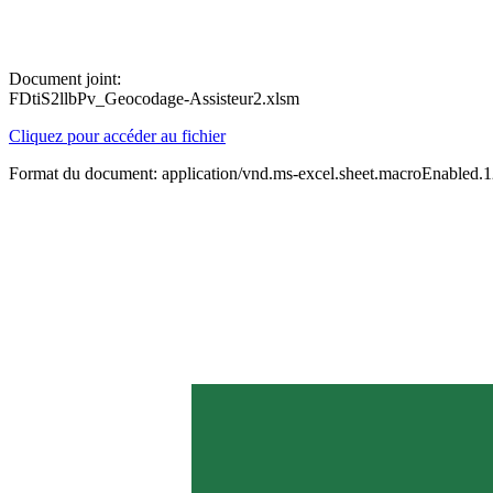
Document joint:
FDtiS2llbPv_Geocodage-Assisteur2.xlsm
Cliquez pour accéder au fichier
Format du document: application/vnd.ms-excel.sheet.macroEnabled.