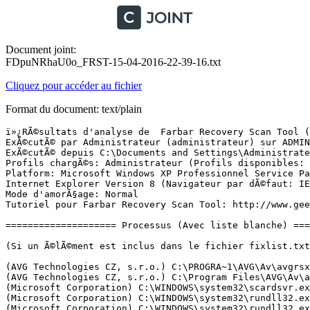
Document joint:
FDpuNRhaU0o_FRST-15-04-2016-22-39-16.txt
Cliquez pour accéder au fichier
Format du document: text/plain
ï»¿RÃ©sultats d'analyse de  Farbar Recovery Scan Tool (FRST) (x86) Version:13-04-2016
ExÃ©cutÃ© par Administrateur (administrateur) sur ADMIN-7E39C1EE9 (15-04-2016 22:38:28)
ExÃ©cutÃ© depuis C:\Documents and Settings\Administrateur\Mes documents\Downloads
Profils chargÃ©s: Administrateur (Profils disponibles: Administrateur)
Platform: Microsoft Windows XP Professionnel Service Pack 3 (X86) Langue: FranÃ§ais (France)
Internet Explorer Version 8 (Navigateur par dÃ©faut: IE)
Mode d'amorÃ§age: Normal
Tutoriel pour Farbar Recovery Scan Tool: http://www.geekstogo.com/forum/topic/335081-frst-tutorial-how-to-use-farbar-recovery-scan-tool/

==================== Processus (Avec liste blanche) =================

(Si un Ã©lÃ©ment est inclus dans le fichier fixlist.txt, le processus sera arrÃªtÃ©. Le fichier ne sera pas dÃ©placÃ©.)

(AVG Technologies CZ, s.r.o.) C:\PROGRA~1\AVG\Av\avgrsx.exe
(AVG Technologies CZ, s.r.o.) C:\Program Files\AVG\Av\avgcsrvx.exe
(Microsoft Corporation) C:\WINDOWS\system32\scardsvr.exe
(Microsoft Corporation) C:\WINDOWS\system32\rundll32.exe
(Microsoft Corporation) C:\WINDOWS\system32\rundll32.exe
(Microsoft Corporation) C:\WINDOWS\system32\rundll32.exe
(Google Inc.) C:\Program Files\Google\Update\1.3.29.5\GoogleCrashHandler.exe
(Analog Devices, Inc.) C:\Program Files\Analog Devices\Core\smax4pnp.exe
(Synaptics, Inc.) C:\Program Files\Synaptics\SynTP\SynTPEnh.exe
( Hewlett-Packard Development Company, L.P.) C:\Program Files\Hewlett-Packard\HP Quick Launch Buttons\QLBCTRL.exe
(Intel Corporation) C:\WINDOWS\system32\igfxtray.exe
(Intel Corporation) C:\WINDOWS\system32\hkcmd.exe
(Intel Corporation) C:\WINDOWS\system32\igfxpers.exe
(Intel Corporation) C:\WINDOWS\system32\igfxsrvc.exe
(Hewlett-Packard Development Company, L.P.) C:\Program Files\Hewlett-Packard\HP ProtectTools Security Manager\pthosttr.exe
(Acronis) C:\Program Files\Acronis\TrueImageHome\TrueImageMonitor.exe
(Acronis) C:\Program Files\Fichiers communs\Acronis\Schedule2\schedhlp.exe
(Nero AG) C:\Program Files\Nero\Nero 7\InCD\NBHGui.exe
(Cyberlink Corp.) C:\Program Files\CyberLink\PowerDVD\PDVDServ.exe
(Nero AG) C:\Program Files\Nero\Nero 7\InCD\InCD.exe
(Oracle Corporation) C:\Program Files\Fichiers communs\Java\Java Update\jusched.exe
(AVG Technologies CZ, s.r.o.) C:\Program Files\AVG\Av\avgui.exe
(AVG Technologies CZ, s.r.o.) C:\Program Files\AVG\Framework\Common\avguix.exe
(Nero AG) C:\Program Files\Fichiers communs\Ahead\Lib\NMBgMonitor.exe
(Skype Technologies S.A.) C:\Program Files\Skype\Phone\Skype.exe
(Hewlett-Packard Company) C:\Program Files\Fichiers communs\LightScribe\LightScribeControlPanel.exe
(Acronis) C:\Program Files\Fichiers communs\Acronis\Schedule2\schedul2.exe
(Acronis) C:\Program Files\Fichiers communs\Acronis\CDP\afcdpsrv.exe
(Broadcom Corporation.) C:\Program Files\WIDCOMM\Logiciel Bluetooth\BTTray.exe
(AVG Technologies CZ, s.r.o.) C:\Program Files\AVG\Av\avgfws.exe
(AVG Technologies CZ, s.r.o.) C:\Program Files\AVG\Av\avgidsagent.exe
(AVG Technologies CZ, s.r.o.) C:\Program Files\AVG\Framework\Common\avgsvcx.exe
(AVG Technologies CZ, s.r.o.) C:\Program Files\AVG\Av\avgwdsvcx.exe
(Broadcom Corporation.) C:\Program Files\WIDCOMM\Logiciel Bluetooth\bin\btwdins.exe
(Google Inc.) C:\Program Files\Google\Chrome\Application\chrome.exe
(Infineon Technologies AG) C:\WINDOWS\system32\IFXSPMGT.exe
(Google Inc.) C:\Program Files\Google\Chrome\Application\chrome.exe
(Infineon Technologies AG) C:\WINDOWS\system32\IFXTCS.exe
(Nero AG) C:\Program Files\Nero\Nero 7\InCD\InCDsrv.exe
(Hewlett-Packard Company) C:\Program Files\Fichiers communs\LightScribe\LSSrvc.exe
(Infineon Technologies AG) C:\Program Files\ProtectTools\Embedded Security Software\PSDsrvc.EXE
(AVG Technologies CZ, s.r.o.) C:\Program Files\AVG\Av\avgnsx.exe
(AVG Technologies CZ, s.r.o.) C:\Program Files\AVG\Av\avgemcx.exe
(Hewlett-Packard Development Company, L.P.) C:\Program Files\Hewlett-Packard\Shared\hpqwmiex.exe
(Google Inc.) C:\Program Files\Google\Chrome\Application\chrome.exe
(Nero AG) C:\Program Files\Fichiers communs\Ahead\Lib\NMIndexingService.exe
(Nero AG) C:\Program Files\Fichiers communs\Ahead\Lib\NMIndexStoreSvr.exe
(Infineon Technologies AG) C:\Program Files\ProtectTools\Embedded Security Software\PSDrt.exe
(Google Inc.) C:\Program Files\Google\Chrome\Application\chrome.exe
(Google Inc.) C:\Program Files\Google\Chrome\Application\chrome.exe
(Google Inc.) C:\Program Files\Google\Chrome\Application\chrome.exe
(Google Inc.) C:\Program Files\Google\Chrome\Application\chrome.exe
(Google Inc.) C:\Program Files\Google\Chrome\Application\chrome.exe
(Oracle Corporation) C:\Program Files\Fichiers communs\Java\Java Update\jucheck.exe
(Google Inc.) C:\Program Files\Google\Chrome\Application\chrome.exe
(Google Inc.) C:\Program Files\Google\Chrome\Application\chrome.exe
(Farbar) C:\Documents and Settings\Administrateur\Mes documents\Downloads\FRST (1).exe


==================== Registre (Avec liste blanche) ===========================

(Si un Ã©lÃ©ment est inclus dans le fichier fixlist.txt, l'Ã©lÃ©ment de Registre sera restaurÃ© Ã  la valeur par dÃ©faut ou supprimÃ©. Le fichier ne sera pas dÃ©placÃ©.)

HKLM\...\Run: [Adobe ARM] => C:\Program Files\Fichiers communs\Adobe\ARM\1.0\AdobeARM.exe [937920 2011-06-06] (Adobe Systems Incorporated)
HKLM\...\Run: [SoundMAXPnP] => C:\Program Files\Analog Devices\Core\smax4pnp.exe [872448 2007-01-05] (Analog Devices, Inc.)
HKLM\...\Run: [SoundMAX] => C:\Program Files\Analog Devices\SoundMAX\Smax4.exe [729088 2006-07-13] (Analog Devices, Inc.)
HKLM\...\Run: [SynTPEnh] => C:\Program Files\Synaptics\SynTP\SynTPEnh.exe [1028096 2008-01-18] (Synaptics, Inc.)
HKLM\...\Run: [QlbCtrl.exe] => C:\Program Files\Hewlett-Packard\HP Quick Launch Buttons\QlbCtrl.exe [177456 2007-10-19] ( Hewlett-Packard Development Company, L.P.)
HKLM\...\Run: [PTHOSTTR] => C:\Program Files\Hewlett-Packard\HP ProtectTools Security Manager\PTHOSTTR.EXE [145184 2007-01-09] (Hewlett-Packard Development Company, L.P.)
HKLM\...\Run: [NeroFilterCheck] => C:\Program Files\Fichiers communs\Ahead\Lib\NeroCheck.exe [153136 2007-03-01] (Nero AG)
HKLM\...\Run: [TrueImageMonitor.exe] => C:\Program Files\Acronis\TrueImageHome\TrueImageMonitor.exe [5048488 2009-09-12] (Acronis)
HKLM\...\Run: [Acronis Scheduler2 Service] => C:\Program Files\Fichiers communs\Acronis\Schedule2\schedhlp.exe [357384 2009-09-12] (Acronis)
HKLM\...