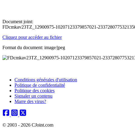
Document joint:
FDcmkav23TZ_12900975-10207123379857021-2337280775321350
Cliquez pour accéder au fichier
Format du document: image/jpeg
Conditions générales d'utilisation
Politique de confidentialité
Politique des cookies
Signaler un contenu
Marre des virus?
© 2003 - 2026 CJoint.com