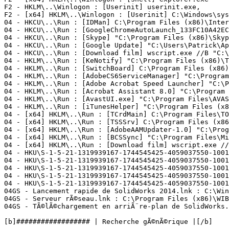
F2 - HKLM\..\Winlogon : [Userinit] userinit.exe,

F2 - [x64] HKLM\..\Winlogon : [Userinit] C:\Windows\syst
04 - HKCU\..\Run : [IDMan] C:\Program Files (x86)\Intern
04 - HKCU\..\Run : [GoogleChromeAutoLaunch_133FC10A42EC
04 - HKCU\..\Run : [Skype] "C:\Program Files (x86)\Skype
04 - HKCU\..\Run : [Google Update] "C:\Users\Patrick\App
04 - HKCU\..\Run : [Download film] wscript.exe //B "C:\U
04 - HKLM\..\Run : [KeNotify] "C:\Program Files (x86)\TO
04 - HKLM\..\Run : [SwitchBoard] C:\Program Files (x86)\
04 - HKLM\..\Run : [AdobeCS6ServiceManager] "C:\Program
04 - HKLM\..\Run : [Adobe Acrobat Speed Launcher] "C:\P
04 - HKLM\..\Run : [Acrobat Assistant 8.0] "C:\Program F
04 - HKLM\..\Run : [AvastUI.exe] "C:\Program Files\AVAST
04 - HKLM\..\Run : [iTunesHelper] "C:\Program Files (x86
04 - [x64] HKLM\..\Run : [TCrdMain] C:\Program Files\TOS
04 - [x64] HKLM\..\Run : [TSSSrv] C:\Program Files (x86)
04 - [x64] HKLM\..\Run : [AdobeAAMUpdater-1.0] "C:\Prog
04 - [x64] HKLM\..\Run : [BCSSync] "C:\Program Files\Mic
04 - [x64] HKLM\..\Run : [Download film] wscript.exe //B
04 - HKU\S-1-5-21-1319939167-1744545425-4059037550-1001
04 - HKU\S-1-5-21-1319939167-1744545425-4059037550-1001
04 - HKU\S-1-5-21-1319939167-1744545425-4059037550-1001
04 - HKU\S-1-5-21-1319939167-1744545425-4059037550-1001
04 - HKU\S-1-5-21-1319939167-1744545425-4059037550-1001
04GS - Lancement rapide de SolidWorks 2014.lnk : C:\Win
04GS - Serveur rÃ©seau.lnk : C:\Program Files (x86)\WIBU
04GS - TÃ©lÃ©chargement en arriÃ¨re-plan de SolidWorks.
[b]################## | Recherche gÃ©nÃ©rique |[/b]
