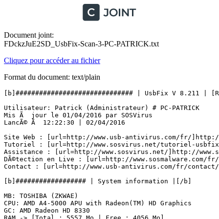
Document joint:
FDckzJuE2SD_UsbFix-Scan-3-PC-PATRICK.txt
Cliquez pour accéder au fichier
Format du document: text/plain
[b]############################## | UsbFix V 8.211 | [Rec
Utilisateur: Patrick (Administrateur) # PC-PATRICK

Mis Ã  jour le 01/04/2016 par SOSVirus

LancÃ© Ã  12:22:30 | 02/04/2016

Site Web : [url=http://www.usb-antivirus.com/fr/]http://
Tutoriel : [url=http://www.sosvirus.net/tutoriel-usbfix/
Assistance : [url=http://www.sosvirus.net/]http://www.so
DÃ©tection en Live : [url=http://www.sosmalware.com/fr/u
Contact : [url=http://www.usb-antivirus.com/fr/contact/]
[b]################## | System information |[/b]

MB: TOSHIBA (ZKWAE) 

CPU: AMD A4-5000 APU with Radeon(TM) HD Graphics    

GC: AMD Radeon HD 8330

RAM -> [Total : 5557 Mo | Free : 4056 Mo]
