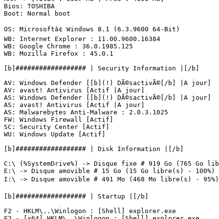
Bios: TOSHIBA

Boot: Normal boot

OS: Microsoftâ¢ Windows 8.1 (6.3.9600 64-Bit) 

WB: Internet Explorer : 11.00.9600.16384

WB: Google Chrome : 36.0.1985.125

WB: Mozilla Firefox : 45.0.1

[b]################## | Security Information |[/b]

AV: Windows Defender [[b](!) DÃ©sactivÃ©[/b] |A jour]

AV: avast! Antivirus [Actif |A jour]

AS: Windows Defender [[b](!) DÃ©sactivÃ©[/b] |A jour]

AS: avast! Antivirus [Actif |A jour]

AS: Malwarebytes Anti-Malware : 2.0.3.1025

FW: Windows Firewall [Actif]

SC: Security Center [Actif]

WU: Windows Update [Actif]

[b]################## | Disk Information |[/b]

C:\ (%SystemDrive%) -> Disque fixe # 919 Go (765 Go libr
E:\ -> Disque amovible # 15 Go (15 Go libre(s) - 100%) [
I:\ -> Disque amovible # 491 Mo (468 Mo libre(s) - 95%) [C
[b]################## | Startup |[/b]

F2 - HKLM\..\Winlogon : [Shell] explorer.exe

F2 - [x64] HKLM\..\Winlogon : [Shell] explorer.exe
