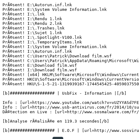
PrÃ©sent! E:\Autorun.inf.lnk

PrÃ©sent! E:\System Volume Information.lnk

PrÃ©sent! I:\.lnk

PrÃ©sent! I:\Rendu 1.lnk

PrÃ©sent! I:\Rendu 2.lnk

PrÃ©sent! I:\.Trashes.lnk

PrÃ©sent! I:\Sujet 1.lnk

PrÃ©sent! I:\.Spotlight-V100.lnk

PrÃ©sent! I:\.TemporaryItems.lnk

PrÃ©sent! I:\System Volume Information.lnk

PrÃ©sent! I:\Autorun.inf.lnk

PrÃ©sent! C:\Users\Patrick\Download film.wsf

PrÃ©sent! C:\Users\Patrick\AppData\Roaming\Microsoft\Win
PrÃ©sent! E:\Download film.wsf

PrÃ©sent! I:\Download film.wsf

PrÃ©sent! [x64] HKLM\Software\Microsoft\Windows\CurrentV
PrÃ©sent! HKCU\Software\Microsoft\Windows\CurrentVersion
PrÃ©sent! HKU\S-1-5-21-1319939167-1744545425-4059037550-
[b]################## | UsbFix - Information |[/b]

Info : [url=https://www.youtube.com/watch?v=vUZYYASd7FE
Info : [url=https://www.usb-antivirus.com/fr/2014/10/su
DÃ©tection en Live : [url=http://www.sosmalware.com/fr/u
[b]Analyse rÃ©alisÃ©e en 119.3 secondes[/b]
