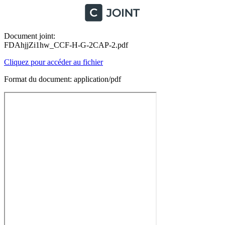
Document joint:
FDAhjjZi1hw_CCF-H-G-2CAP-2.pdf
Cliquez pour accéder au fichier
Format du document: application/pdf