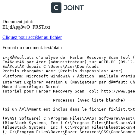
Document joint:
ELjtlApg8wO_FRST.txt
Cliquez pour accéder au fichier
Format du document: text/plain
ï»¿RÃ©sultats d'analyse de  Farbar Recovery Scan Tool (FRST) (x86) Version:09-12-2015
ExÃ©cutÃ© par Acer (administrateur) sur ACER-PC (09-12-2015 20:06:29)
ExÃ©cutÃ© depuis C:\Users\Acer\Downloads
Profils chargÃ©s: Acer (Profils disponibles: Acer)
Platform: Microsoft WindowsÂ 7 Ãdition Familiale Premium  Service Pack 1 (X86) Langue: FranÃ§ais (France)
Internet Explorer Version 8 (Navigateur par dÃ©faut: Chrome)
Mode d'amorÃ§age: Normal
Tutoriel pour Farbar Recovery Scan Tool: http://www.geekstogo.com/forum/topic/335081-frst-tutorial-how-to-use-farbar-recovery-scan-tool/

==================== Processus (Avec liste blanche) =================

(Si un Ã©lÃ©ment est inclus dans le fichier fixlist.txt, le processus sera arrÃªtÃ©. Le fichier ne sera pas dÃ©placÃ©.)

(AVAST Software) C:\Program Files\AVAST Software\Avast\AvastSvc.exe
(BlueStack Systems, Inc.) C:\Program Files\BlueStacks\HD-LogRotatorService.exe
(BlueStack Systems, Inc.) C:\Program Files\BlueStacks\HD-UpdaterService.exe
() C:\Program Files\Razer\Razer Services\GSS\GameScannerService.exe
(Razer Inc.) C:\Program Files\Razer\Razer Cortex\RzKLService.exe
(Avast Software) C:\Program Files\AVAST Software\Avast\ng\vbox\AvastVBoxSVC.exe
(BlueStack Systems, Inc.) C:\Program Files\BlueStacks\HD-Agent.exe
(AVAST Software) C:\Program Files\AVAST Software\Avast\avastui.exe
(BitTorrent Inc.) C:\Users\Acer\AppData\Roaming\uTorrent\uTorrent.exe
(Piriform Ltd) C:\Program Files\CCleaner\CCleaner.exe
(McAfee, Inc.) C:\Program Files\McAfee Security Scan\3.11.266\SSScheduler.exe
(Disc Soft Ltd) C:\Program Files\DAEMON Tools Lite\DiscSoftBusService.exe
(Microsoft Corporation) C:\Windows\System32\wbem\unsecapp.exe
(BitTorrent Inc.) C:\Users\Acer\AppData\Roaming\uTorrent\updates\3.4.5_41372\utorrentie.exe
(BitTorrent Inc.) C:\Users\Acer\AppData\Roaming\uTorrent\updates\3.4.5_41372\utorrentie.exe
(Google Inc.) C:\Program Files\Google\Chrome\Application\chrome.exe
(Google Inc.) C:\Program Files\Google\Chrome\Application\chrome.exe
(Google Inc.) C:\Program Files\Google\Chrome\Application\chrome.exe
(Google Inc.) C:\Program Files\Google\Chrome\Application\chrome.exe


==================== Registre (Avec liste blanche) ===========================

(Si un Ã©lÃ©ment est inclus dans le fichier fixlist.txt, l'Ã©lÃ©ment de Registre sera restaurÃ© Ã  la valeur par dÃ©faut ou supprimÃ©. Le fichier ne sera pas dÃ©placÃ©.)

HKLM\...\Run: [BlueStacks Agent] => C:\Program Files\BlueStacks\HD-Agent.exe [843480 2014-10-07] (BlueStack Systems, Inc.)
HKLM\...\Run: [AvastUI.exe] => C:\Program Files\AVAST Software\Avast\AvastUI.exe [6133520 2015-11-06] (AVAST Software)
HKU\S-1-5-21-3932422175-2667815218-1120597661-1001\...\Run: [uTorrent] => C:\Users\Acer\AppData\Roaming\uTorrent\uTorrent.exe [2026520 2015-12-03] (BitTorrent Inc.)
HKU\S-1-5-21-3932422175-2667815218-1120597661-1001\...\Run: [DAEMON Tools Lite Automount] => C:\Program Files\DAEMON Tools Lite\DTAgent.exe [3576664 2015-06-18] (Disc Soft Ltd)
HKU\S-1-5-21-3932422175-2667815218-1120597661-1001\...\Run: [CCleaner Monitoring] => C:\Program Files\CCleaner\CCleaner.exe [6602152 2015-11-16] (Piriform Ltd)
HKU\S-1-5-21-3932422175-2667815218-1120597661-1001\...\MountPoints2: {7ab4b137-7fbe-11e5-9f4f-0021973ad4cd} - G:\SETUP.EXE
HKU\S-1-5-21-3932422175-2667815218-1120597661-1001\...\MountPoints2: {8f7656eb-95c7-11e5-a2df-0021973ad4cd} - F:\Autorun.exe
HKU\S-1-5-18\...\RunOnce: [SPReview] => C:\Windows\System32\SPReview\SPReview.exe [280576 2015-08-29] (Microsoft Corporation)
ShellIconOverlayIdentifiers: [00avast] -> {472083B0-C522-11CF-8763-00608CC02F24} => C:\Program Files\AVAST Software\Avast\ashShell.dll [2015-10-31] (AVAST Software)
Startup: C:\ProgramData\Microsoft\Windows\Start Menu\Programs\Startup\McAfee Security Scan Plus.lnk [2015-12-08]
ShortcutTarget: McAfee Security Scan Plus.lnk -> C:\Program Files\McAfee Security Scan\3.11.266\SSScheduler.exe (McAfee, Inc.)

==================== Internet (Avec liste blanche) ====================

(Si un Ã©lÃ©ment est inclus dans le fichier fixlist.txt, s'il s'agit d'un Ã©lÃ©ment du Registre, il sera supprimÃ© ou restaurÃ© Ã  la valeur par dÃ©faut.)

Tcpip\Parameters: [DhcpNameServer] 192.168.0.254
Tcpip\..\Interfaces\{3E1167A8-E2EA-446D-B402-A2B794D03736}: [DhcpNameServer] 192.168.0.254

Internet Explorer:
==================
HKLM\Software\Microsoft\Internet Explorer\Main,Start Page = 
HKLM\Software\Microsoft\Internet Explorer\Main,Search Page = hxxps://www.google.com/search?trackid=sp-006&q={searchTerms}
HKLM\Software\Microsoft\Internet Explorer\Main,Default_Page_URL = 
HKLM\Software\Microsoft\Internet Explorer\Main,Default_Search_URL = 
HKU\S-1-5-21-3932422175-2667815218-1120597661-1001\Software\Microsoft\Internet Explorer\Main,Search Page = hxxps://www.google.com/search?trackid=sp-006&q={searchTerms}
HKU\S-1-5-21-3932422175-2667815218-1120597661-1001\Software\Microsoft\Internet Explorer\Main,Search Bar = hxxps://www.google.com/?trackid=sp-006
HKU\S-1-5-21-3932422175-2667815218-1120597661-1001\Software\Microsoft\Internet Explorer\Main,Start Page = hxxp://www.bing.com/search?FORM=INCOH1&PC=IC05&PTAG=ICO-b54a87a2
SearchScopes: HKLM -> DefaultScope la valeur est absente
SearchScopes: HKLM -> {0633EE93-D776-472f-A0FF-E1416B8B2E3A} URL = hxxp://www.bing.com/search?FORM=INCOH2&PC=IC05&PTAG=ICO-b54a87a2&q={searchTerms}
SearchScopes: HKLM -> {E9410C70-B6AE-41FF-AB71-32F4B279EA5F} URL = hxxps://www.google.com/search?trackid=sp-006&q={searchTerms}
SearchScopes: HKU\S-1-5-21-3932422175-2667815218-1120597661-1001 -> DefaultScope {0633EE93-D776-472f-A0FF-E1416B8B2E3A} URL = hxxp://www.bing.com/search?FORM=INCOH2&PC=IC05&PTAG=ICO-b54a87a2&q={searchTerms}
SearchScopes: HKU\S-1-5-21-3932422175-2667815218-1120597661-1001 -> {0633EE93-D776-472f-A0FF-E1416B8B2E3A} URL = hxxp://www.bing.com/search?FORM=INCOH2&PC=IC05&PTAG=ICO-b54a87a2&q={searchTerms}
SearchScopes: HKU\S-1-5-21-3932422175-2667815218-1120597661-1001 -> {774B6B40-F7EC-48CA-ACC0-04FF58D1E985} URL = hxxps://fr.search.yahoo.com/search?p={searchTerms}&fr=yset_ie_syc_oracle&type=orcl_default
SearchScopes: HKU\S-1-5-21-3932422175-2667815218-1120597661-1001 -> {E9410C70-B6AE-41FF-AB71-32F4B279EA5F} URL = hxxps://www.google.com/search?trackid=sp-006&q={searchTerms}
BHO: avast! Online Security -> {8E5E2654-AD2D-48bf-AC2D-D17F00898D06} -> C:\Program Files\AVAST Software\Avast\aswWebRepIE.dll [2015-10-31] (AVAST Software)
Star