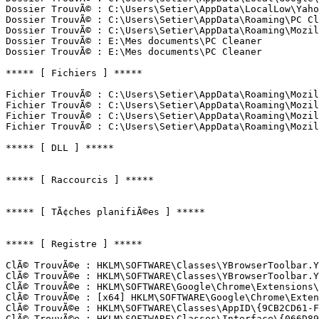
Dossier TrouvÃ© : C:\Users\Setier\AppData\LocalLow\Yahoo
Dossier TrouvÃ© : C:\Users\Setier\AppData\Roaming\PC Cle
Dossier TrouvÃ© : C:\Users\Setier\AppData\Roaming\Mozil
Dossier TrouvÃ© : E:\Mes documents\PC Cleaner

Dossier TrouvÃ© : E:\Mes documents\PC Cleaner

***** [ Fichiers ] *****

Fichier TrouvÃ© : C:\Users\Setier\AppData\Roaming\Mozill
Fichier TrouvÃ© : C:\Users\Setier\AppData\Roaming\Mozill
Fichier TrouvÃ© : C:\Users\Setier\AppData\Roaming\Mozill
Fichier TrouvÃ© : C:\Users\Setier\AppData\Roaming\Mozill
***** [ DLL ] *****

***** [ Raccourcis ] *****

***** [ TÃ¢ches planifiÃ©es ] *****

***** [ Registre ] *****

ClÃ© TrouvÃ©e : HKLM\SOFTWARE\Classes\YBrowserToolbar.YB
ClÃ© TrouvÃ©e : HKLM\SOFTWARE\Classes\YBrowserToolbar.YB
ClÃ© TrouvÃ©e : HKLM\SOFTWARE\Google\Chrome\Extensions\p
ClÃ© TrouvÃ©e : [x64] HKLM\SOFTWARE\Google\Chrome\Extens
ClÃ© TrouvÃ©e : HKLM\SOFTWARE\Classes\AppID\{9CB2CD61-FF
ClÃ© TrouvÃ©e : HKLM\SOFTWARE\Classes\Interface\{066D89E