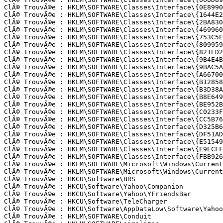
ClÃ© TrouvÃ©e : HKLM\SOFTWARE\Classes\Interface\{0E8990F
ClÃ© TrouvÃ©e : HKLM\SOFTWARE\Classes\Interface\{1644E2E
ClÃ© TrouvÃ©e : HKLM\SOFTWARE\Classes\Interface\{2BA8304
ClÃ© TrouvÃ©e : HKLM\SOFTWARE\Classes\Interface\{469960F
ClÃ© TrouvÃ©e : HKLM\SOFTWARE\Classes\Interface\{753C5ED
ClÃ© TrouvÃ©e : HKLM\SOFTWARE\Classes\Interface\{8099591
ClÃ© TrouvÃ©e : HKLM\SOFTWARE\Classes\Interface\{821ED2B
ClÃ© TrouvÃ©e : HKLM\SOFTWARE\Classes\Interface\{9B4E4BF
ClÃ© TrouvÃ©e : HKLM\SOFTWARE\Classes\Interface\{9BAC5A3
ClÃ© TrouvÃ©e : HKLM\SOFTWARE\Classes\Interface\{A667003
ClÃ© TrouvÃ©e : HKLM\SOFTWARE\Classes\Interface\{B128582
ClÃ© TrouvÃ©e : HKLM\SOFTWARE\Classes\Interface\{B3D38AE
ClÃ© TrouvÃ©e : HKLM\SOFTWARE\Classes\Interface\{B8E6493
ClÃ© TrouvÃ©e : HKLM\SOFTWARE\Classes\Interface\{BE952BD
ClÃ© TrouvÃ©e : HKLM\SOFTWARE\Classes\Interface\{C0233F6
ClÃ© TrouvÃ©e : HKLM\SOFTWARE\Classes\Interface\{CC5B764
ClÃ© TrouvÃ©e : HKLM\SOFTWARE\Classes\Interface\{D325B61
ClÃ© TrouvÃ©e : HKLM\SOFTWARE\Classes\Interface\{DF51AD2
ClÃ© TrouvÃ©e : HKLM\SOFTWARE\Classes\Interface\{E515494
ClÃ© TrouvÃ©e : HKLM\SOFTWARE\Classes\Interface\{E9ECFFF
ClÃ© TrouvÃ©e : HKLM\SOFTWARE\Classes\Interface\{FBB9262
ClÃ© TrouvÃ©e : HKLM\SOFTWARE\Microsoft\Windows\Current
ClÃ© TrouvÃ©e : HKLM\SOFTWARE\Microsoft\Windows\Current
ClÃ© TrouvÃ©e : HKCU\Software\BRS

ClÃ© TrouvÃ©e : HKCU\Software\Yahoo\Companion

ClÃ© TrouvÃ©e : HKCU\Software\Yahoo\YFriendsBar

ClÃ© TrouvÃ©e : HKCU\Software\TeleCharger

ClÃ© TrouvÃ©e : HKCU\Software\AppDataLow\Software\Yahoo\
ClÃ© TrouvÃ©e : HKLM\SOFTWARE\Conduit
