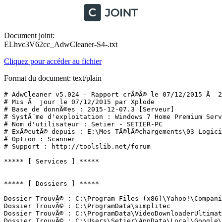
Document joint:
ELhvc3V62cc_AdwCleaner-S4-.txt
Cliquez pour accéder au fichier
Format du document: text/plain
# AdwCleaner v5.024 - Rapport crÃ©Ã© le 07/12/2015 Ã  21
# Mis Ã  jour le 07/12/2015 par Xplode

# Base de donnÃ©es : 2015-12-07.3 [Serveur]

# SystÃ¨me d'exploitation : Windows 7 Home Premium Servi
# Nom d'utilisateur : Setier - SETIER-PC

# ExÃ©cutÃ© depuis : E:\Mes TÃ©lÃ©chargements\03 Logici
# Option : Scanner

# Support : http://toolslib.net/forum

***** [ Services ] *****

***** [ Dossiers ] *****

Dossier TrouvÃ© : C:\Program Files (x86)\Yahoo!\Companio
Dossier TrouvÃ© : C:\ProgramData\simplitec

Dossier TrouvÃ© : C:\ProgramData\VideoDownloaderUltimate
Dossier TrouvÃ© : C:\Users\Setier\AppData\Local\Google\