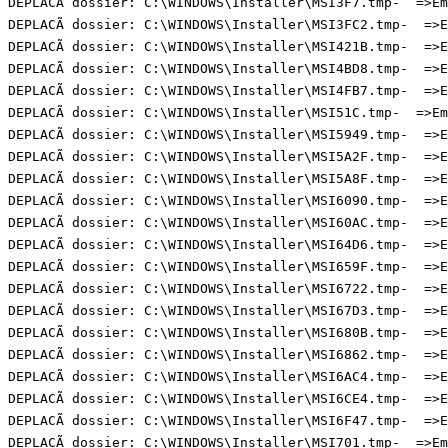
DEPLACÃ dossier: C:\WINDOWS\Installer\MSI3F7.tmp-  =>Emp
DEPLACÃ dossier: C:\WINDOWS\Installer\MSI3FC2.tmp-  =>Em
DEPLACÃ dossier: C:\WINDOWS\Installer\MSI421B.tmp-  =>Em
DEPLACÃ dossier: C:\WINDOWS\Installer\MSI4BD8.tmp-  =>Em
DEPLACÃ dossier: C:\WINDOWS\Installer\MSI4FB7.tmp-  =>Em
DEPLACÃ dossier: C:\WINDOWS\Installer\MSI51C.tmp-  =>Emp
DEPLACÃ dossier: C:\WINDOWS\Installer\MSI5949.tmp-  =>Em
DEPLACÃ dossier: C:\WINDOWS\Installer\MSI5A2F.tmp-  =>Em
DEPLACÃ dossier: C:\WINDOWS\Installer\MSI5A8F.tmp-  =>Em
DEPLACÃ dossier: C:\WINDOWS\Installer\MSI6090.tmp-  =>Em
DEPLACÃ dossier: C:\WINDOWS\Installer\MSI60AC.tmp-  =>Em
DEPLACÃ dossier: C:\WINDOWS\Installer\MSI64D6.tmp-  =>Em
DEPLACÃ dossier: C:\WINDOWS\Installer\MSI659F.tmp-  =>Em
DEPLACÃ dossier: C:\WINDOWS\Installer\MSI6722.tmp-  =>Em
DEPLACÃ dossier: C:\WINDOWS\Installer\MSI67D3.tmp-  =>Em
DEPLACÃ dossier: C:\WINDOWS\Installer\MSI680B.tmp-  =>Em
DEPLACÃ dossier: C:\WINDOWS\Installer\MSI6862.tmp-  =>Em
DEPLACÃ dossier: C:\WINDOWS\Installer\MSI6AC4.tmp-  =>Em
DEPLACÃ dossier: C:\WINDOWS\Installer\MSI6CE4.tmp-  =>Em
DEPLACÃ dossier: C:\WINDOWS\Installer\MSI6F47.tmp-  =>Em
DEPLACÃ dossier: C:\WINDOWS\Installer\MSI701.tmp-  =>Emp