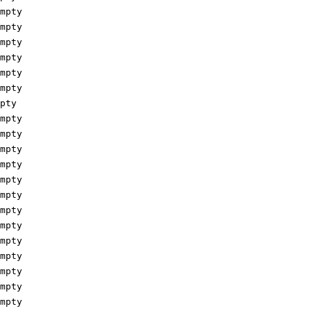
pty

pty

pty

pty

pty

pty

ty

pty

pty

pty

pty

pty

pty

pty

pty

pty

pty

pty

pty

pty
