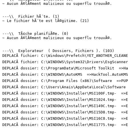
~ Aucun Ã©lÃ©ment malicieux ou superflu trouvÃ©.

---\\  Fichier hÃ´te. (1)

~ Le fichier hÃ´te est lÃ©gitime. (21)

---\\  TÃ¢che planifiÃ©e. (0)

~ Aucun Ã©lÃ©ment malicieux ou superflu trouvÃ©.

---\\  Explorateur  ( Dossiers, Fichiers ). (103)

DEPLACÃ fichier: C:\Windows\Prefetch\YET_ANOTHER_CLEANE
DEPLACÃ fichier: C:\WINDOWS\System32\Drivers\EsgScanner
DEPLACÃ dossier: C:\ProgramData\Microsoft Toolkit  =>Hac
DEPLACÃ dossier: C:\WINDOWS\AutoKMS  =>HackTool.AutoKMS

DEPLACÃ dossier: C:\Program Files (x86)\Software  =>PUP.
DEPLACÃ dossier: C:\Users\Anais\AppData\Local\Software  
DEPLACÃ dossier: C:\WINDOWS\Installer\MSI100F.tmp-  =>Em
DEPLACÃ dossier: C:\WINDOWS\Installer\MSI1024.tmp-  =>Em
DEPLACÃ dossier: C:\WINDOWS\Installer\MSI149C.tmp-  =>Em
DEPLACÃ dossier: C:\WINDOWS\Installer\MSI15D8.tmp-  =>Em
DEPLACÃ dossier: C:\WINDOWS\Installer\MSI16C0.tmp-  =>Em
DEPLACÃ dossier: C:\WINDOWS\Installer\MSI1775.tmp-  =>Em