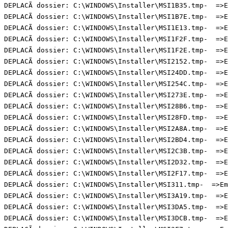
DEPLACÃ dossier: C:\WINDOWS\Installer\MSI1B35.tmp-  =>Em
DEPLACÃ dossier: C:\WINDOWS\Installer\MSI1B7E.tmp-  =>Em
DEPLACÃ dossier: C:\WINDOWS\Installer\MSI1E13.tmp-  =>Em
DEPLACÃ dossier: C:\WINDOWS\Installer\MSI1F2F.tmp-  =>Em
DEPLACÃ dossier: C:\WINDOWS\Installer\MSI1F2E.tmp-  =>Em
DEPLACÃ dossier: C:\WINDOWS\Installer\MSI2152.tmp-  =>Em
DEPLACÃ dossier: C:\WINDOWS\Installer\MSI24DD.tmp-  =>Em
DEPLACÃ dossier: C:\WINDOWS\Installer\MSI254C.tmp-  =>Em
DEPLACÃ dossier: C:\WINDOWS\Installer\MSI273E.tmp-  =>Em
DEPLACÃ dossier: C:\WINDOWS\Installer\MSI28B6.tmp-  =>Em
DEPLACÃ dossier: C:\WINDOWS\Installer\MSI28FD.tmp-  =>Em
DEPLACÃ dossier: C:\WINDOWS\Installer\MSI2A8A.tmp-  =>Em
DEPLACÃ dossier: C:\WINDOWS\Installer\MSI2BD4.tmp-  =>Em
DEPLACÃ dossier: C:\WINDOWS\Installer\MSI2C3B.tmp-  =>Em
DEPLACÃ dossier: C:\WINDOWS\Installer\MSI2D32.tmp-  =>Em
DEPLACÃ dossier: C:\WINDOWS\Installer\MSI2F17.tmp-  =>Em
DEPLACÃ dossier: C:\WINDOWS\Installer\MSI311.tmp-  =>Emp
DEPLACÃ dossier: C:\WINDOWS\Installer\MSI3A19.tmp-  =>Em
DEPLACÃ dossier: C:\WINDOWS\Installer\MSI3DA5.tmp-  =>Em
DEPLACÃ dossier: C:\WINDOWS\Installer\MSI3DCB.tmp-  =>Em