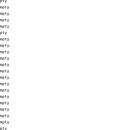
ty

pty

pty

pty

pty

ty

pty

pty

pty

pty

pty

pty

pty

pty

pty

pty

pty

pty

pty

pty

ty
