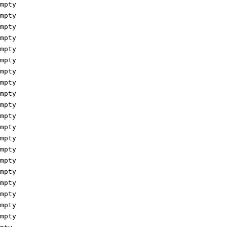
pty

pty

pty

pty

pty

pty

pty

pty

pty

pty

pty

pty

pty

pty

pty

pty

pty

pty

pty

pty
