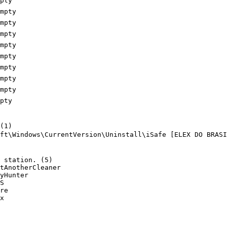
ty

pty

pty

pty

pty

pty

pty

pty

pty

ty

1)

ft\Windows\CurrentVersion\Uninstall\iSafe [ELEX DO BRASIL 
station. (5)

AnotherCleaner

Hunter



e


