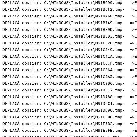
DEPLACÃ dossier: C:\WINDOWS\Installer\MSIB6D9.tmp-  =>Em
DEPLACÃ dossier: C:\WINDOWS\Installer\MSIB6F2.tmp-  =>Em
DEPLACÃ dossier: C:\WINDOWS\Installer\MSIB768.tmp-  =>Em
DEPLACÃ dossier: C:\WINDOWS\Installer\MSIB7A9.tmp-  =>Em
DEPLACÃ dossier: C:\WINDOWS\Installer\MSIBE9D.tmp-  =>Em
DEPLACÃ dossier: C:\WINDOWS\Installer\MSIBED3.tmp-  =>Em
DEPLACÃ dossier: C:\WINDOWS\Installer\MSIC228.tmp-  =>Em
DEPLACÃ dossier: C:\WINDOWS\Installer\MSIC349.tmp-  =>Em
DEPLACÃ dossier: C:\WINDOWS\Installer\MSIC41A.tmp-  =>Em
DEPLACÃ dossier: C:\WINDOWS\Installer\MSIC67F.tmp-  =>Em
DEPLACÃ dossier: C:\WINDOWS\Installer\MSIC864.tmp-  =>Em
DEPLACÃ dossier: C:\WINDOWS\Installer\MSIC9A5.tmp-  =>Em
DEPLACÃ dossier: C:\WINDOWS\Installer\MSIC9BC.tmp-  =>Em
DEPLACÃ dossier: C:\WINDOWS\Installer\MSID572.tmp-  =>Em
DEPLACÃ dossier: C:\WINDOWS\Installer\MSIDA88.tmp-  =>Em
DEPLACÃ dossier: C:\WINDOWS\Installer\MSIDCC1.tmp-  =>Em
DEPLACÃ dossier: C:\WINDOWS\Installer\MSIDD9C.tmp-  =>Em
DEPLACÃ dossier: C:\WINDOWS\Installer\MSIE3B8.tmp-  =>Em
DEPLACÃ dossier: C:\WINDOWS\Installer\MSIE5B2.tmp-  =>Em
DEPLACÃ dossier: C:\WINDOWS\Installer\MSIE5FB.tmp-  =>Em