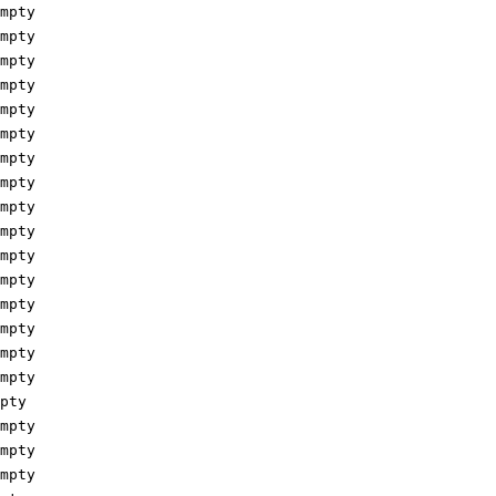
pty

pty

pty

pty

pty

pty

pty

pty

pty

pty

pty

pty

pty

pty

pty

pty

ty

pty

pty

pty
