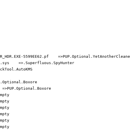
R_HDR.EXE-5599EE62.pf    =>PUP.Optional.YetAnotherCleaner
.sys    =>.Superfluous.SpyHunter

kTool.AutoKMS

Optional.Boxore

=>PUP.Optional.Boxore

pty

pty

pty

pty

pty

pty
