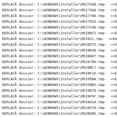
DEPLACÃ dossier: C:\WINDOWS\Installer\MSI744D.tmp-  =>Em
DEPLACÃ dossier: C:\WINDOWS\Installer\MSI7504.tmp-  =>Em
DEPLACÃ dossier: C:\WINDOWS\Installer\MSI770D.tmp-  =>Em
DEPLACÃ dossier: C:\WINDOWS\Installer\MSI79CD.tmp-  =>Em
DEPLACÃ dossier: C:\WINDOWS\Installer\MSI7CAD.tmp-  =>Em
DEPLACÃ dossier: C:\WINDOWS\Installer\MSI80C5.tmp-  =>Em
DEPLACÃ dossier: C:\WINDOWS\Installer\MSI821.tmp-  =>Emp
DEPLACÃ dossier: C:\WINDOWS\Installer\MSI8375.tmp-  =>Em
DEPLACÃ dossier: C:\WINDOWS\Installer\MSI8630.tmp-  =>Em
DEPLACÃ dossier: C:\WINDOWS\Installer\MSI86D7.tmp-  =>Em
DEPLACÃ dossier: C:\WINDOWS\Installer\MSI87D0.tmp-  =>Em
DEPLACÃ dossier: C:\WINDOWS\Installer\MSI8BC7.tmp-  =>Em
DEPLACÃ dossier: C:\WINDOWS\Installer\MSI8F1E.tmp-  =>Em
DEPLACÃ dossier: C:\WINDOWS\Installer\MSI95BA.tmp-  =>Em
DEPLACÃ dossier: C:\WINDOWS\Installer\MSI99B3.tmp-  =>Em
DEPLACÃ dossier: C:\WINDOWS\Installer\MSI9D7D.tmp-  =>Em
DEPLACÃ dossier: C:\WINDOWS\Installer\MSI9F97.tmp-  =>Em
DEPLACÃ dossier: C:\WINDOWS\Installer\MSIA41A.tmp-  =>Em
DEPLACÃ dossier: C:\WINDOWS\Installer\MSIA57D.tmp-  =>Em
DEPLACÃ dossier: C:\WINDOWS\Installer\MSIB3DE.tmp-  =>Em