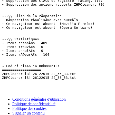
~ Suppression des ClÃ©s de registre Tracing. (10)

~ Suppression des anciens rapports ZHPCleaner. (0)

---\\ Bilan de la rÃ©paration

~ RÃ©paration rÃ©alisÃ©e avec succÃ¨s.

~ Ce navigateur est absent  (Mozilla Firefox)

~ Ce navigateur est absent  (Opera Software)

---\\ Statistiques

~ Items scannÃ©s : 409

~ Items trouvÃ©s : 0

~ Items annulÃ©s : 0

~ Items rÃ©parÃ©s : 104

~ End of clean in 00h00mn13s

===================

ZHPCleaner-[R]-26122015-22_56_33.txt

Conditions générales d'utilisation
Politique de confidentialité
Politique des cookies
Signaler un contenu