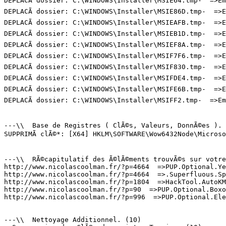
DEPLACÃ dossier: C:\WINDOWS\Installer\MSIE64.tmp-  =>Emp
DEPLACÃ dossier: C:\WINDOWS\Installer\MSIE86D.tmp-  =>Em
DEPLACÃ dossier: C:\WINDOWS\Installer\MSIEAFB.tmp-  =>Em
DEPLACÃ dossier: C:\WINDOWS\Installer\MSIEB1D.tmp-  =>Em
DEPLACÃ dossier: C:\WINDOWS\Installer\MSIEF8A.tmp-  =>Em
DEPLACÃ dossier: C:\WINDOWS\Installer\MSIF7F6.tmp-  =>Em
DEPLACÃ dossier: C:\WINDOWS\Installer\MSIF830.tmp-  =>Em
DEPLACÃ dossier: C:\WINDOWS\Installer\MSIFDE4.tmp-  =>Em
DEPLACÃ dossier: C:\WINDOWS\Installer\MSIFE6B.tmp-  =>Em
DEPLACÃ dossier: C:\WINDOWS\Installer\MSIFF2.tmp-  =>Emp
---\\  Base de Registres ( ClÃ©s, Valeurs, DonnÃ©es ). (
SUPPRIMÃ clÃ©*: [X64] HKLM\SOFTWARE\Wow6432Node\Microso
---\\  RÃ©capitulatif des Ã©lÃ©ments trouvÃ©s sur votre 
http://www.nicolascoolman.fr/?p=4664  =>PUP.Optional.Yet
http://www.nicolascoolman.fr/?p=4664  =>.Superfluous.Spy
http://www.nicolascoolman.fr/?p=1804  =>HackTool.AutoKMS
http://www.nicolascoolman.fr/?p=90  =>PUP.Optional.Boxor
http://www.nicolascoolman.fr/?p=996  =>PUP.Optional.Elex
---\\  Nettoyage Additionnel. (10)
