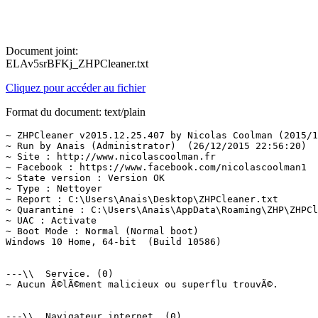
Document joint:
ELAv5srBFKj_ZHPCleaner.txt
Cliquez pour accéder au fichier
Format du document: text/plain
~ ZHPCleaner v2015.12.25.407 by Nicolas Coolman (2015/12
~ Run by Anais (Administrator)  (26/12/2015 22:56:20)

~ Site : http://www.nicolascoolman.fr

~ Facebook : https://www.facebook.com/nicolascoolman1

~ State version : Version OK

~ Type : Nettoyer

~ Report : C:\Users\Anais\Desktop\ZHPCleaner.txt

~ Quarantine : C:\Users\Anais\AppData\Roaming\ZHP\ZHPCle
~ UAC : Activate

~ Boot Mode : Normal (Normal boot)

Windows 10 Home, 64-bit  (Build 10586)

---\\  Service. (0)

~ Aucun Ã©lÃ©ment malicieux ou superflu trouvÃ©.

---\\  Navigateur internet. (0)
