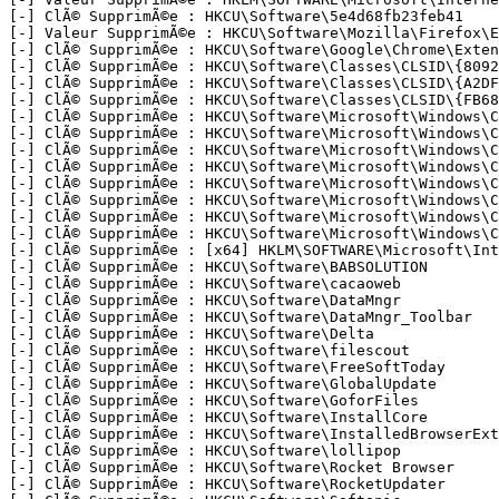
[-] ClÃ© SupprimÃ©e : HKCU\Software\5e4d68fb23feb41

[-] Valeur SupprimÃ©e : HKCU\Software\Mozilla\Firefox\Ex
[-] ClÃ© SupprimÃ©e : HKCU\Software\Google\Chrome\Extens
[-] ClÃ© SupprimÃ©e : HKCU\Software\Classes\CLSID\{80922
[-] ClÃ© SupprimÃ©e : HKCU\Software\Classes\CLSID\{A2DF0
[-] ClÃ© SupprimÃ©e : HKCU\Software\Classes\CLSID\{FB684
[-] ClÃ© SupprimÃ©e : HKCU\Software\Microsoft\Windows\C
[-] ClÃ© SupprimÃ©e : HKCU\Software\Microsoft\Windows\C
[-] ClÃ© SupprimÃ©e : HKCU\Software\Microsoft\Windows\C
[-] ClÃ© SupprimÃ©e : HKCU\Software\Microsoft\Windows\C
[-] ClÃ© SupprimÃ©e : HKCU\Software\Microsoft\Windows\C
[-] ClÃ© SupprimÃ©e : HKCU\Software\Microsoft\Windows\C
[-] ClÃ© SupprimÃ©e : HKCU\Software\Microsoft\Windows\C
[-] ClÃ© SupprimÃ©e : HKCU\Software\Microsoft\Windows\C
[-] ClÃ© SupprimÃ©e : [x64] HKLM\SOFTWARE\Microsoft\Int
[-] ClÃ© SupprimÃ©e : HKCU\Software\BABSOLUTION

[-] ClÃ© SupprimÃ©e : HKCU\Software\cacaoweb

[-] ClÃ© SupprimÃ©e : HKCU\Software\DataMngr

[-] ClÃ© SupprimÃ©e : HKCU\Software\DataMngr_Toolbar

[-] ClÃ© SupprimÃ©e : HKCU\Software\Delta

[-] ClÃ© SupprimÃ©e : HKCU\Software\filescout

[-] ClÃ© SupprimÃ©e : HKCU\Software\FreeSoftToday

[-] ClÃ© SupprimÃ©e : HKCU\Software\GlobalUpdate

[-] ClÃ© SupprimÃ©e : HKCU\Software\GoforFiles

[-] ClÃ© SupprimÃ©e : HKCU\Software\InstallCore

[-] ClÃ© SupprimÃ©e : HKCU\Software\InstalledBrowserExte
[-] ClÃ© SupprimÃ©e : HKCU\Software\lollipop

[-] ClÃ© SupprimÃ©e : HKCU\Software\Rocket Browser

[-] ClÃ© SupprimÃ©e : HKCU\Software\RocketUpdater
