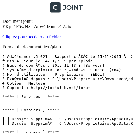
Document joint:
EKpu1F5wNzl_AdwCleaner-C2-.txt
Cliquez pour accéder au fichier
Format du document: text/plain
# AdwCleaner v5.021 - Rapport crÃ©Ã© le 15/11/2015 Ã  21
# Mis Ã  jour le 14/11/2015 par Xplode

# Base de donnÃ©es : 2015-11-13.3 [Serveur]

# SystÃ¨me d'exploitation : Windows 10 Home  (x64)

# Nom d'utilisateur : Proprietaire - BENOIT

# ExÃ©cutÃ© depuis : C:\Users\Proprietaire\Downloads\adw
# Option : Nettoyer

# Support : http://toolslib.net/forum

***** [ Services ] *****

***** [ Dossiers ] *****

[-] Dossier SupprimÃ© : C:\Users\Proprietaire\AppData\Ro
[-] Dossier SupprimÃ© : C:\Users\Proprietaire\AppData\Ro
***** [ Fichiers ] *****
