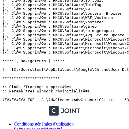
[-] ClÃ© SupprimÃ©e : HKCU\Software\Softonic

[-] ClÃ© SupprimÃ©e : HKCU\Software\TutoTag

[-] ClÃ© SupprimÃ©e : HKCU\Software\V9

[-] ClÃ© SupprimÃ©e : HKCU\Software\Vosteran Browser

[-] ClÃ© SupprimÃ©e : HKCU\Software\WSE_Vosteran

[-] ClÃ© SupprimÃ©e : HKCU\Software\Vosteran

[-] ClÃ© SupprimÃ©e : HKCU\Software\gameo

[-] ClÃ© SupprimÃ©e : HKCU\Software\reimagerepair

[-] ClÃ© SupprimÃ©e : HKCU\Software\Avg Secure Update

[-] ClÃ© SupprimÃ©e : HKCU\Software\Microsoft\Windows\Cu
[-] ClÃ© SupprimÃ©e : HKCU\Software\Microsoft\Windows\Cu
[-] ClÃ© SupprimÃ©e : HKCU\Software\Microsoft\Windows\Cu
[-] ClÃ© SupprimÃ©e : HKCU\Software\Microsoft\Windows\Cu
***** [ Navigateurs ] *****

[-] [C:\Users\test\AppData\Local\Google\Chrome\User Data
*************************

:: ClÃ©s "Tracing" supprimÃ©es

:: ParamÃ¨tres Winsock rÃ©initialisÃ©s

Conditions générales d'utilisation