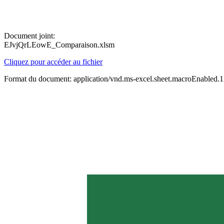
Document joint:
EJvjQrLEowE_Comparaison.xlsm
Cliquez pour accéder au fichier
Format du document: application/vnd.ms-excel.sheet.macroEnabled.