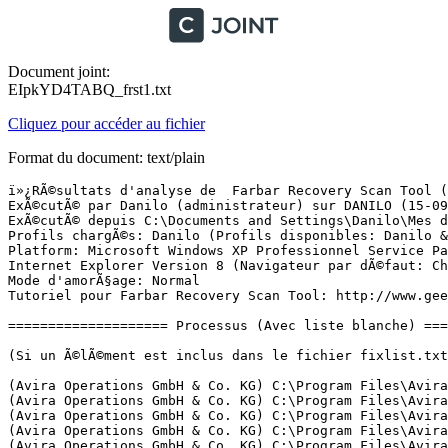
Document joint:
EIpkYD4TABQ_frst1.txt
Cliquez pour accéder au fichier
Format du document: text/plain
ï»¿RÃ©sultats d'analyse de  Farbar Recovery Scan Tool (FRST) (x86) Version:14-09-2015
ExÃ©cutÃ© par Danilo (administrateur) sur DANILO (15-09-2015 12:38:24)
ExÃ©cutÃ© depuis C:\Documents and Settings\Danilo\Mes documents\Downloads
Profils chargÃ©s: Danilo (Profils disponibles: Danilo & Administrateur)
Platform: Microsoft Windows XP Professionnel Service Pack 3 (X86) Langue: FranÃ§ais (France)
Internet Explorer Version 8 (Navigateur par dÃ©faut: Chrome)
Mode d'amorÃ§age: Normal
Tutoriel pour Farbar Recovery Scan Tool: http://www.geekstogo.com/forum/topic/335081-frst-tutorial-how-to-use-farbar-recovery-scan-tool/

==================== Processus (Avec liste blanche) =================

(Si un Ã©lÃ©ment est inclus dans le fichier fixlist.txt, le processus sera arrÃªtÃ©. Le fichier ne sera pas dÃ©placÃ©.)

(Avira Operations GmbH & Co. KG) C:\Program Files\Avira\AntiVir Desktop\sched.exe
(Avira Operations GmbH & Co. KG) C:\Program Files\Avira\AntiVir Desktop\avguard.exe
(Avira Operations GmbH & Co. KG) C:\Program Files\Avira\AntiVir Desktop\avgnt.exe
(Avira Operations GmbH & Co. KG) C:\Program Files\Avira\AntiVir Desktop\avshadow.exe
(Avira Operations GmbH & Co. KG) C:\Program Files\Avira\AntiVir Desktop\avmailc.exe
(Avira Operations GmbH & Co. KG) C:\Program Files\Avira\AntiVir Desktop\avwebgrd.exe
(Microsoft Corporation) C:\WINDOWS\system32\wscntfy.exe
(Avira Operations GmbH & Co. KG) C:\Program Files\Avira\AntiVir Desktop\avcenter.exe
(Google Inc.) C:\Program Files\Google\Chrome\Application\chrome.exe
(Google Inc.) C:\Program Files\Google\Chrome\Application\chrome.exe
(Google Inc.) C:\Program Files\Google\Chrome\Application\chrome.exe


==================== Registre (Avec liste blanche) ===========================

(Si un Ã©lÃ©ment est inclus dans le fichier fixlist.txt, l'Ã©lÃ©ment de Registre sera restaurÃ© Ã  la valeur par dÃ©faut ou supprimÃ©. Le fichier ne sera pas dÃ©placÃ©.)

HKLM\...\Run: [avgnt] => C:\Program Files\Avira\AntiVir Desktop\avgnt.exe [782008 2015-09-04] (Avira Operations GmbH & Co. KG)
HKLM\...\Policies\Explorer: [NoCDBurning] 0
ShellExecuteHooks: Windows Desktop Search Namespace Manager - {56F9679E-7826-4C84-81F3-532071A8BCC5} - C:\Program Files\Windows Desktop Search\MSNLNamespaceMgr.dll [304128 2009-05-24] (Microsoft Corporation)
ShellIconOverlayIdentifiers: [Fichiers hors connexion] -> {750fdf0e-2a26-11d1-a3ea-080036587f03} => C:\WINDOWS\System32\cscui.dll [2008-04-14] (Microsoft Corporation)

==================== Internet (Avec liste blanche) ====================

(Si un Ã©lÃ©ment est inclus dans le fichier fixlist.txt, s'il s'agit d'un Ã©lÃ©ment du Registre, il sera supprimÃ© ou restaurÃ© Ã  la valeur par dÃ©faut.)

Winsock: Catalog9 01 C:\Program Files\Avira\AntiVir Desktop\avsda.dll [507984 2015-06-22] (Avira Operations GmbH & Co. KG)
Winsock: Catalog9 02 C:\Program Files\Avira\AntiVir Desktop\avsda.dll [507984 2015-06-22] (Avira Operations GmbH & Co. KG)
Winsock: Catalog9 20 C:\Program Files\Avira\AntiVir Desktop\avsda.dll [507984 2015-06-22] (Avira Operations GmbH & Co. KG)
Tcpip\Parameters: [DhcpNameServer] 192.168.1.1 192.168.1.1
Tcpip\..\Interfaces\{83A1E69C-5B1D-45E5-A10A-8E77C76EE05A}: [DhcpNameServer] 192.168.1.1 192.168.1.1

Internet Explorer:
==================
HKLM\Software\Microsoft\Internet Explorer\Main,Start Page = about:blank
HKLM\Software\Microsoft\Internet Explorer\Main,Search Page = about:blank
HKLM\Software\Microsoft\Internet Explorer\Main,Default_Page_URL = about:blank
HKLM\Software\Microsoft\Internet Explorer\Main,Default_Search_URL = about:blank
HKU\.DEFAULT\Software\Microsoft\Internet Explorer\Main,Start Page = about:blank
HKU\S-1-5-21-460727423-1256387733-607549173-1005\Software\Microsoft\Internet Explorer\Main,Start Page Redirect Cache = hxxp://be.msn.com/defaultf.aspx?lang=fr-be&ocid=iehp
SearchScopes: HKU\.DEFAULT -> DefaultScope {0633EE93-D776-472f-A0FF-E1416B8B2E3A} URL = 
SearchScopes: HKU\S-1-5-19 -> DefaultScope {0633EE93-D776-472f-A0FF-E1416B8B2E3A} URL = 
SearchScopes: HKU\S-1-5-20 -> DefaultScope {0633EE93-D776-472f-A0FF-E1416B8B2E3A} URL = 
SearchScopes: HKU\S-1-5-21-460727423-1256387733-607549173-1005 -> {012E1000-F331-11DB-8314-0800200C9A66} URL = hxxp://www.google.com/search?q={searchTerms}
BHO: Java(tm) Plug-In SSV Helper -> {761497BB-D6F0-462C-B6EB-D4DAF1D92D43} -> C:\Program Files\Java\jre1.8.0_51\bin\ssv.dll [2015-07-19] (Oracle Corporation)
BHO: Programme d'aide de l'Assistant de connexion Windows Live -> {9030D464-4C02-4ABF-8ECC-5164760863C6} -> C:\Program Files\Fichiers communs\Microsoft Shared\Windows Live\WindowsLiveLogin.dll [2009-01-22] (Microsoft Corporation)
BHO: Google Toolbar Helper -> {AA58ED58-01DD-4d91-8333-CF10577473F7} -> c:\program files\google\googletoolbar1.dll [2008-10-06] (Google Inc.)
BHO: Java(tm) Plug-In 2 SSV Helper -> {DBC80044-A445-435b-BC74-9C25C1C588A9} -> C:\Program Files\Java\jre1.8.0_51\bin\jp2ssv.dll [2015-07-19] (Oracle Corporation)
DPF: {8FFBE65D-2C9C-4669-84BD-5829DC0B603C} hxxp://fpdownload.macromedia.com/get/flashplayer/current/polarbear/ultrashim.cab
DPF: {FD0B6769-6490-4A91-AA0A-B5AE0DC75AC9} hxxps://secure.logmein.com/activex/ractrl.cab?lmi=100
Handler: http\0x00000001 - {E1D2BF42-A96B-11d1-9C6B-0000F875AC61} - C:\Program Files\Fichiers communs\System\Ole DB\MSDAIPP.DLL [2009-02-26] (Microsoft Corporation)
Handler: http\oledb - {E1D2BF40-A96B-11d1-9C6B-0000F875AC61} - C:\Program Files\Fichiers communs\System\Ole DB\MSDAIPP.DLL [2009-02-26] (Microsoft Corporation)
Handler: https\0x00000001 - {E1D2BF42-A96B-11d1-9C6B-0000F875AC61} - C:\Program Files\Fichiers communs\System\Ole DB\MSDAIPP.DLL [2009-02-26] (Microsoft Corporation)
Handler: https\oledb - {E1D2BF40-A96B-11d1-9C6B-0000F875AC61} - C:\Program Files\Fichiers communs\System\Ole DB\MSDAIPP.DLL [2009-02-26] (Microsoft Corporation)
Handler: ipp\0x00000001 - {E1D2BF42-A96B-11d1-9C6B-0000F875AC61} - C:\Program Files\Fichiers communs\System\Ole DB\MSDAIPP.DLL [2009-02-26] (Microsoft Corporation)
Handler: ms-help - {314111c7-a502-11d2-bbca-00c04f8ec294} - C:\Program Files\Fichiers communs\Microsoft Shared\Help\hxds.dll [2013-09-25] (Microsoft Corporation)
Handler: msdaipp\0x00000001 - {E1D2BF42-A96B-11d1-9C6B-0000F875AC61} - C:\Program Files\Fichiers communs\System\Ole DB\MSDAIPP.DLL [2009-02-26] (Microsoft Corporation)
Handler: msdaipp\oledb - {E1D2BF40-A96B-11d1-9C6B-0000F875AC61} - C:\Program Files\Fichiers communs\Syst