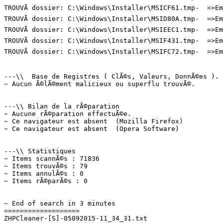
TROUVÃ dossier: C:\Windows\Installer\MSICF61.tmp-  =>Emp
TROUVÃ dossier: C:\Windows\Installer\MSID80A.tmp-  =>Emp
TROUVÃ dossier: C:\Windows\Installer\MSIEEC1.tmp-  =>Emp
TROUVÃ dossier: C:\Windows\Installer\MSIF431.tmp-  =>Emp
TROUVÃ dossier: C:\Windows\Installer\MSIFC72.tmp-  =>Emp
---\\  Base de Registres ( ClÃ©s, Valeurs, DonnÃ©es ). (
~ Aucun Ã©lÃ©ment malicieux ou superflu trouvÃ©.

---\\ Bilan de la rÃ©paration

~ Aucune rÃ©paration effectuÃ©e.

~ Ce navigateur est absent  (Mozilla Firefox)

~ Ce navigateur est absent  (Opera Software)

---\\ Statistiques

~ Items scannÃ©s : 71836

~ Items trouvÃ©s : 79

~ Items annulÃ©s : 0

~ Items rÃ©parÃ©s : 0

~ End of search in 3 minutes

===================
