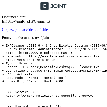
Document joint:
EIfjSxbWnmR_ZHPCleaner.txt
Cliquez pour accéder au fichier
Format du document: text/plain
~ ZHPCleaner v2015.9.4.342 by Nicolas Coolman (2015/09/0
~ Run by Benjamin (Administrator)  (05/09/2015 11:30:56)
~ Site : http://www.nicolascoolman.fr

~ Facebook : https://www.facebook.com/nicolascoolman1

~ State version : Version OK

~ Type : Scanner

~ Report : C:\Users\Benjamin\Desktop\ZHPCleaner.txt

~ Quarantine : C:\Users\Benjamin\AppData\Roaming\ZHP\ZHP
~ UAC : Activate

~ Boot Mode : Normal (Normal boot)

Windows 8.1, 64-bit  (Build 9600)

---\\  Service. (0)

~ Aucun Ã©lÃ©ment malicieux ou superflu trouvÃ©.

---\\  Navigateur internet. (1)
