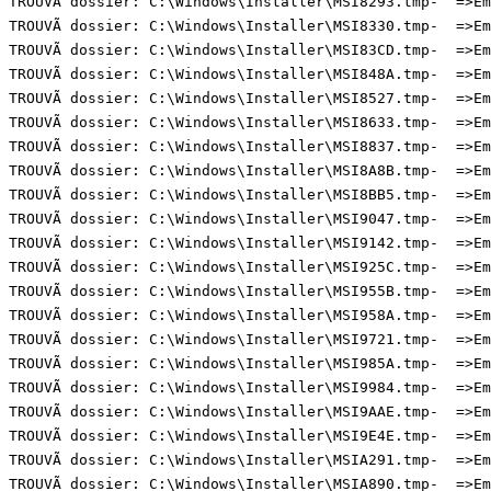
TROUVÃ dossier: C:\Windows\Installer\MSI8293.tmp-  =>Emp
TROUVÃ dossier: C:\Windows\Installer\MSI8330.tmp-  =>Emp
TROUVÃ dossier: C:\Windows\Installer\MSI83CD.tmp-  =>Emp
TROUVÃ dossier: C:\Windows\Installer\MSI848A.tmp-  =>Emp
TROUVÃ dossier: C:\Windows\Installer\MSI8527.tmp-  =>Emp
TROUVÃ dossier: C:\Windows\Installer\MSI8633.tmp-  =>Emp
TROUVÃ dossier: C:\Windows\Installer\MSI8837.tmp-  =>Emp
TROUVÃ dossier: C:\Windows\Installer\MSI8A8B.tmp-  =>Emp
TROUVÃ dossier: C:\Windows\Installer\MSI8BB5.tmp-  =>Emp
TROUVÃ dossier: C:\Windows\Installer\MSI9047.tmp-  =>Emp
TROUVÃ dossier: C:\Windows\Installer\MSI9142.tmp-  =>Emp
TROUVÃ dossier: C:\Windows\Installer\MSI925C.tmp-  =>Emp
TROUVÃ dossier: C:\Windows\Installer\MSI955B.tmp-  =>Emp
TROUVÃ dossier: C:\Windows\Installer\MSI958A.tmp-  =>Emp
TROUVÃ dossier: C:\Windows\Installer\MSI9721.tmp-  =>Emp
TROUVÃ dossier: C:\Windows\Installer\MSI985A.tmp-  =>Emp
TROUVÃ dossier: C:\Windows\Installer\MSI9984.tmp-  =>Emp
TROUVÃ dossier: C:\Windows\Installer\MSI9AAE.tmp-  =>Emp
TROUVÃ dossier: C:\Windows\Installer\MSI9E4E.tmp-  =>Emp
TROUVÃ dossier: C:\Windows\Installer\MSIA291.tmp-  =>Emp
TROUVÃ dossier: C:\Windows\Installer\MSIA890.tmp-  =>Emp