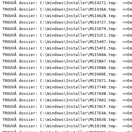
TROUVÃ dossier: C:\Windows\Installer\MSI4271.tmp-  =>Emp
TROUVÃ dossier: C:\Windows\Installer\MSI436A.tmp-  =>Emp
TROUVÃ dossier: C:\Windows\Installer\MSI462B.tmp-  =>Emp
TROUVÃ dossier: C:\Windows\Installer\MSI4727.tmp-  =>Emp
TROUVÃ dossier: C:\Windows\Installer\MSI5079.tmp-  =>Emp
TROUVÃ dossier: C:\Windows\Installer\MSI52C1.tmp-  =>Emp
TROUVÃ dossier: C:\Windows\Installer\MSI5497.tmp-  =>Emp
TROUVÃ dossier: C:\Windows\Installer\MSI54FE.tmp-  =>Emp
TROUVÃ dossier: C:\Windows\Installer\MSI588A.tmp-  =>Emp
TROUVÃ dossier: C:\Windows\Installer\MSI5BA7.tmp-  =>Emp
TROUVÃ dossier: C:\Windows\Installer\MSI5DBA.tmp-  =>Emp
TROUVÃ dossier: C:\Windows\Installer\MSI600E.tmp-  =>Emp
TROUVÃ dossier: C:\Windows\Installer\MSI7071.tmp-  =>Emp
TROUVÃ dossier: C:\Windows\Installer\MSI7740.tmp-  =>Emp
TROUVÃ dossier: C:\Windows\Installer\MSI784B.tmp-  =>Emp
TROUVÃ dossier: C:\Windows\Installer\MSI7A02.tmp-  =>Emp
TROUVÃ dossier: C:\Windows\Installer\MSI7ACF.tmp-  =>Emp
TROUVÃ dossier: C:\Windows\Installer\MSI7E4A.tmp-  =>Emp
TROUVÃ dossier: C:\Windows\Installer\MSI8030.tmp-  =>Emp
TROUVÃ dossier: C:\Windows\Installer\MSI8198.tmp-  =>Emp