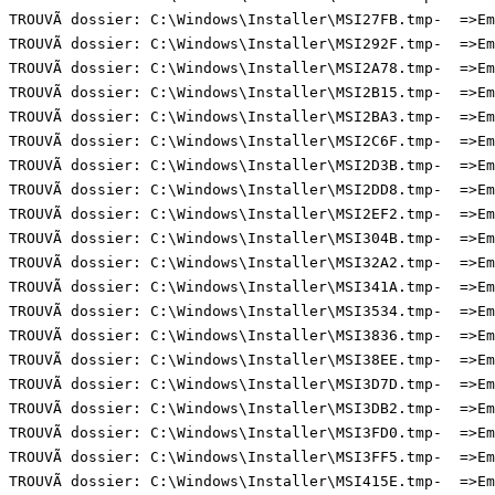
TROUVÃ dossier: C:\Windows\Installer\MSI27FB.tmp-  =>Emp
TROUVÃ dossier: C:\Windows\Installer\MSI292F.tmp-  =>Emp
TROUVÃ dossier: C:\Windows\Installer\MSI2A78.tmp-  =>Emp
TROUVÃ dossier: C:\Windows\Installer\MSI2B15.tmp-  =>Emp
TROUVÃ dossier: C:\Windows\Installer\MSI2BA3.tmp-  =>Emp
TROUVÃ dossier: C:\Windows\Installer\MSI2C6F.tmp-  =>Emp
TROUVÃ dossier: C:\Windows\Installer\MSI2D3B.tmp-  =>Emp
TROUVÃ dossier: C:\Windows\Installer\MSI2DD8.tmp-  =>Emp
TROUVÃ dossier: C:\Windows\Installer\MSI2EF2.tmp-  =>Emp
TROUVÃ dossier: C:\Windows\Installer\MSI304B.tmp-  =>Emp
TROUVÃ dossier: C:\Windows\Installer\MSI32A2.tmp-  =>Emp
TROUVÃ dossier: C:\Windows\Installer\MSI341A.tmp-  =>Emp
TROUVÃ dossier: C:\Windows\Installer\MSI3534.tmp-  =>Emp
TROUVÃ dossier: C:\Windows\Installer\MSI3836.tmp-  =>Emp
TROUVÃ dossier: C:\Windows\Installer\MSI38EE.tmp-  =>Emp
TROUVÃ dossier: C:\Windows\Installer\MSI3D7D.tmp-  =>Emp
TROUVÃ dossier: C:\Windows\Installer\MSI3DB2.tmp-  =>Emp
TROUVÃ dossier: C:\Windows\Installer\MSI3FD0.tmp-  =>Emp
TROUVÃ dossier: C:\Windows\Installer\MSI3FF5.tmp-  =>Emp
TROUVÃ dossier: C:\Windows\Installer\MSI415E.tmp-  =>Emp