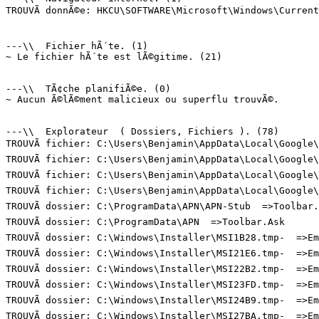
TROUVÃ donnÃ©e: HKCU\SOFTWARE\Microsoft\Windows\Current
---\\  Fichier hÃ´te. (1)

~ Le fichier hÃ´te est lÃ©gitime. (21)

---\\  TÃ¢che planifiÃ©e. (0)

~ Aucun Ã©lÃ©ment malicieux ou superflu trouvÃ©.

---\\  Explorateur  ( Dossiers, Fichiers ). (78)

TROUVÃ fichier: C:\Users\Benjamin\AppData\Local\Google\
TROUVÃ fichier: C:\Users\Benjamin\AppData\Local\Google\
TROUVÃ fichier: C:\Users\Benjamin\AppData\Local\Google\
TROUVÃ fichier: C:\Users\Benjamin\AppData\Local\Google\
TROUVÃ dossier: C:\ProgramData\APN\APN-Stub  =>Toolbar.A
TROUVÃ dossier: C:\ProgramData\APN  =>Toolbar.Ask

TROUVÃ dossier: C:\Windows\Installer\MSI1B28.tmp-  =>Emp
TROUVÃ dossier: C:\Windows\Installer\MSI21E6.tmp-  =>Emp
TROUVÃ dossier: C:\Windows\Installer\MSI22B2.tmp-  =>Emp
TROUVÃ dossier: C:\Windows\Installer\MSI23FD.tmp-  =>Emp
TROUVÃ dossier: C:\Windows\Installer\MSI24B9.tmp-  =>Emp
TROUVÃ dossier: C:\Windows\Installer\MSI27BA.tmp-  =>Emp