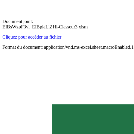
Document joint:
EIBsWzpF3vl_EIBpiaLlZHi-Classeur3.xlsm
Cliquez pour accéder au fichier
Format du document: application/vnd.ms-excel.sheet.macroEnabled.