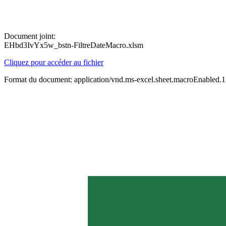
Document joint:
EHbd3IvYx5w_bstn-FiltreDateMacro.xlsm
Cliquez pour accéder au fichier
Format du document: application/vnd.ms-excel.sheet.macroEnabled.