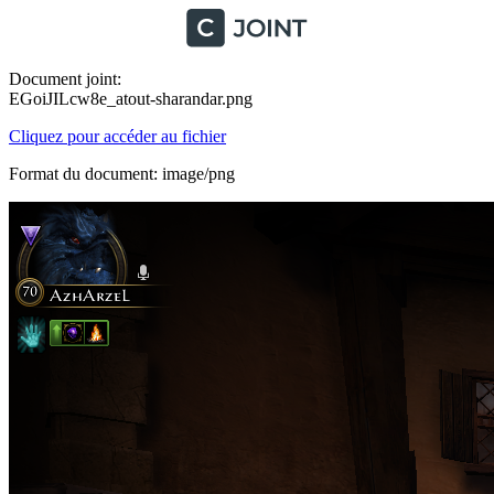
Document joint:
EGoiJILcw8e_atout-sharandar.png
Cliquez pour accéder au fichier
Format du document: image/png