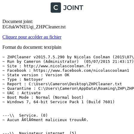
Document joint:
EGfukWNEUqi_ZHPCleaner.txt
Cliquez pour accéder au fichier
Format du document: text/plain
~ ZHPCleaner v2015.7.5.290 by Nicolas Coolman (2015\07\0
~ Run by Cameron (Administrator)  (05/07/2015 21:43:17)

~ Site : http://www.nicolascoolman.fr

~ Facebook : https://www.facebook.com/nicolascoolman1

~ State version : Version OK

~ Type : Nettoyer

~ Report : C:\Users\Cameron\Desktop\ZHPCleaner.txt

~ Quarantine : C:\Users\Cameron\AppData\Roaming\ZHP\ZHPC
~ UAC : Activate

~ Boot Mode : Normal (Normal boot)

~ Windows 7, 64-bit Service Pack 1 (Build 7601)

---\\  Service. (0)

~ Aucun Ã©lÃ©ment malicieux trouvÃ©.

---\\  Navigateur internet. (5)
