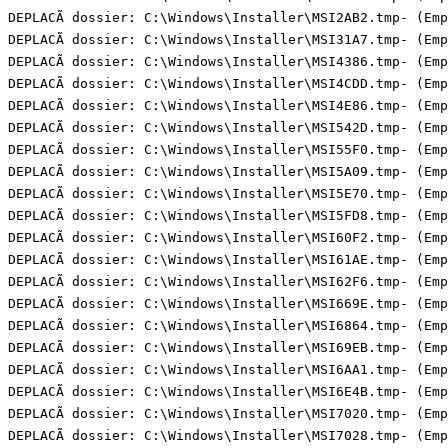
DEPLACÃ dossier: C:\Windows\Installer\MSI2AB2.tmp- (Empt
DEPLACÃ dossier: C:\Windows\Installer\MSI31A7.tmp- (Empt
DEPLACÃ dossier: C:\Windows\Installer\MSI4386.tmp- (Empt
DEPLACÃ dossier: C:\Windows\Installer\MSI4CDD.tmp- (Empt
DEPLACÃ dossier: C:\Windows\Installer\MSI4E86.tmp- (Empt
DEPLACÃ dossier: C:\Windows\Installer\MSI542D.tmp- (Empt
DEPLACÃ dossier: C:\Windows\Installer\MSI55F0.tmp- (Empt
DEPLACÃ dossier: C:\Windows\Installer\MSI5A09.tmp- (Empt
DEPLACÃ dossier: C:\Windows\Installer\MSI5E70.tmp- (Empt
DEPLACÃ dossier: C:\Windows\Installer\MSI5FD8.tmp- (Empt
DEPLACÃ dossier: C:\Windows\Installer\MSI60F2.tmp- (Empt
DEPLACÃ dossier: C:\Windows\Installer\MSI61AE.tmp- (Empt
DEPLACÃ dossier: C:\Windows\Installer\MSI62F6.tmp- (Empt
DEPLACÃ dossier: C:\Windows\Installer\MSI669E.tmp- (Empt
DEPLACÃ dossier: C:\Windows\Installer\MSI6864.tmp- (Empt
DEPLACÃ dossier: C:\Windows\Installer\MSI69EB.tmp- (Empt
DEPLACÃ dossier: C:\Windows\Installer\MSI6AA1.tmp- (Empt
DEPLACÃ dossier: C:\Windows\Installer\MSI6E4B.tmp- (Empt
DEPLACÃ dossier: C:\Windows\Installer\MSI7020.tmp- (Empt
DEPLACÃ dossier: C:\Windows\Installer\MSI7028.tmp- (Empt