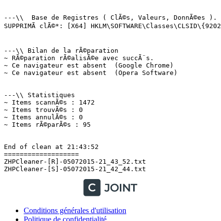
---\\  Base de Registres ( ClÃ©s, Valeurs, DonnÃ©es ). (
SUPPRIMÃ clÃ©*: [X64] HKLM\SOFTWARE\Classes\CLSID\{9202
---\\ Bilan de la rÃ©paration

~ RÃ©paration rÃ©alisÃ©e avec succÃ¨s.

~ Ce navigateur est absent  (Google Chrome)

~ Ce navigateur est absent  (Opera Software)

---\\ Statistiques

~ Items scannÃ©s : 1472

~ Items trouvÃ©s : 0

~ Items annulÃ©s : 0

~ Items rÃ©parÃ©s : 95

End of clean at 21:43:52

===================

ZHPCleaner-[R]-05072015-21_43_52.txt

Conditions générales d'utilisation
Politique de confidentialité