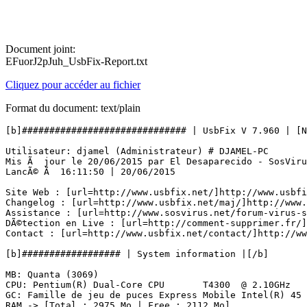
Document joint:
EFuorJ2pJuh_UsbFix-Report.txt
Cliquez pour accéder au fichier
Format du document: text/plain
[b]############################## | UsbFix V 7.960 | [Net
Utilisateur: djamel (Administrateur) # DJAMEL-PC

Mis Ã  jour le 20/06/2015 par El Desaparecido - SosVirus
LancÃ© Ã  16:11:50 | 20/06/2015

Site Web : [url=http://www.usbfix.net/]http://www.usbfix
Changelog : [url=http://www.usbfix.net/maj/]http://www.u
Assistance : [url=http://www.sosvirus.net/forum-virus-s
DÃ©tection en Live : [url=http://comment-supprimer.fr/]h
Contact : [url=http://www.usbfix.net/contact/]http://www.
[b]################## | System information |[/b]

MB: Quanta (3069) 

CPU: Pentium(R) Dual-Core CPU       T4300  @ 2.10GHz

GC: Famille de jeu de puces Express Mobile Intel(R) 45 (
RAM -> [Total : 2975 Mo | Free : 2112 Mo]
