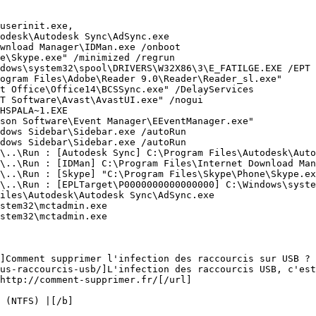
serinit.exe,

desk\Autodesk Sync\AdSync.exe

nload Manager\IDMan.exe /onboot

\Skype.exe" /minimized /regrun

dows\system32\spool\DRIVERS\W32X86\3\E_FATILGE.EXE /EPT "
gram Files\Adobe\Reader 9.0\Reader\Reader_sl.exe"

 Office\Office14\BCSSync.exe" /DelayServices

 Software\Avast\AvastUI.exe" /nogui

SPALA~1.EXE

on Software\Event Manager\EEventManager.exe"

ows Sidebar\Sidebar.exe /autoRun

ows Sidebar\Sidebar.exe /autoRun

\..\Run : [Autodesk Sync] C:\Program Files\Autodesk\Autod
\..\Run : [IDMan] C:\Program Files\Internet Download Mana
\..\Run : [Skype] "C:\Program Files\Skype\Phone\Skype.exe
\..\Run : [EPLTarget\P0000000000000000] C:\Windows\system
les\Autodesk\Autodesk Sync\AdSync.exe

tem32\mctadmin.exe

em32\mctadmin.exe

]Comment supprimer l'infection des raccourcis sur USB ? (
us-raccourcis-usb/]L'infection des raccourcis USB, c'est 
ttp://comment-supprimer.fr/[/url]

NTFS) |[/b]
