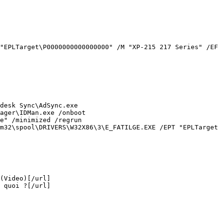
EPLTarget\P0000000000000000" /M "XP-215 217 Series" /EF 
esk Sync\AdSync.exe

ger\IDMan.exe /onboot

" /minimized /regrun

32\spool\DRIVERS\W32X86\3\E_FATILGE.EXE /EPT "EPLTarget\
Video)[/url]

quoi ?[/url]
