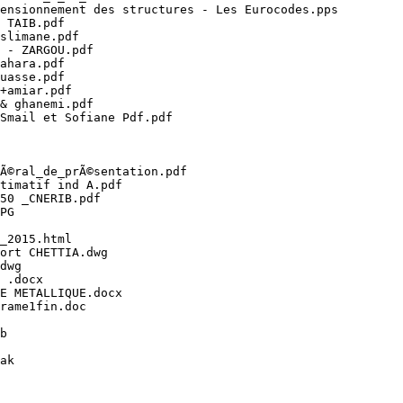
nsionnement des structures - Les Eurocodes.pps

TAIB.pdf

limane.pdf

- ZARGOU.pdf

hara.pdf

asse.pdf

amiar.pdf

 ghanemi.pdf

mail et Sofiane Pdf.pdf

©ral_de_prÃ©sentation.pdf

imatif ind A.pdf

0 _CNERIB.pdf

G

2015.html

rt CHETTIA.dwg

wg

.docx

 METALLIQUE.docx

ame1fin.doc



k
