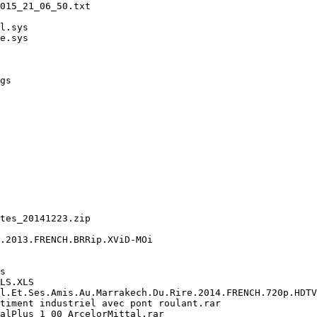
15_21_06_50.txt

.sys

.sys

s

es_20141223.zip

2013.FRENCH.BRRip.XViD-MOi



S.XLS

l.Et.Ses.Amis.Au.Marrakech.Du.Rire.2014.FRENCH.720p.HDTV.
iment industriel avec pont roulant.rar

lPlus_1_00_ArcelorMittal.rar
