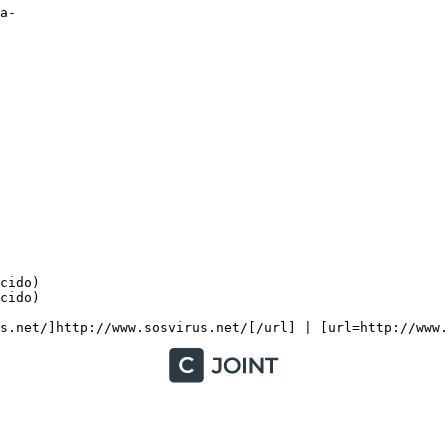
-

ido)

do)
