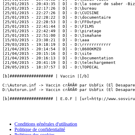
[25/01/2015 - 20:43:35 | D] - D:\la soeur de saber -Biza
[25/01/2015 - 22:17:26 | D] - D:\bureau

[25/01/2015 - 22:27:26 | D] - D:\CUISINE

[25/01/2015 - 22:28:22 | D] - D:\documentaire

[25/01/2015 - 22:28:53 | D] - D:\FFOutput

[25/01/2015 - 22:41:44 | D] - D:\FILMS

[25/01/2015 - 22:42:49 | D] - D:\piratage

[25/01/2015 - 22:51:00 | D] - D:\Ismahane

[15/03/2015 - 23:38:21 | D] - D:\aaa

[29/03/2015 - 19:18:19 | D] - D:\rrrrrrrrrrrr

[21/04/2015 - 20:14:54 | D] - D:\860OKMZO

[21/04/2015 - 20:15:16 | D] - D:\site

[21/04/2015 - 20:16:13 | D] - D:\Documentation

[21/04/2015 - 20:41:19 | D] - D:\telechargement

[29/05/2015 - 18:37:57 | D] - D:\TOPECAL

[b]################## | Vaccin |[/b]

C:\Autorun.inf -> Vaccin crÃ©Ã© par UsbFix (El Desaparec
D:\Autorun.inf -> Vaccin crÃ©Ã© par UsbFix (El Desapareci
Conditions générales d'utilisation
Politique de confidentialité
Politique des cookies