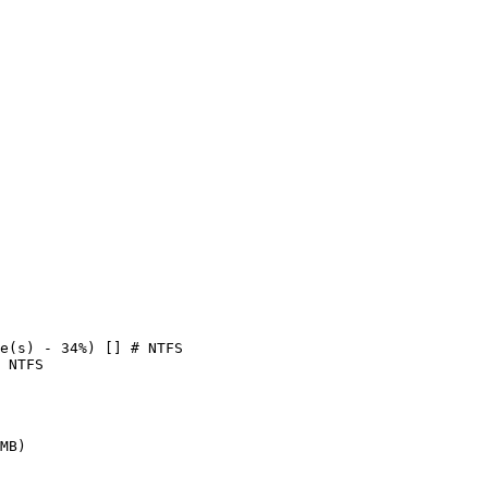


(s) - 34%) [] # NTFS

TFS

)
