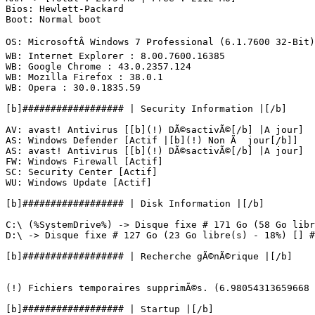
Bios: Hewlett-Packard

Boot: Normal boot

OS: MicrosoftÂ Windows 7 Professional (6.1.7600 32-Bit) 
WB: Internet Explorer : 8.00.7600.16385

WB: Google Chrome : 43.0.2357.124

WB: Mozilla Firefox : 38.0.1

WB: Opera : 30.0.1835.59

[b]################## | Security Information |[/b]

AV: avast! Antivirus [[b](!) DÃ©sactivÃ©[/b] |A jour]

AS: Windows Defender [Actif |[b](!) Non Ã  jour[/b]]

AS: avast! Antivirus [[b](!) DÃ©sactivÃ©[/b] |A jour]

FW: Windows Firewall [Actif]

SC: Security Center [Actif]

WU: Windows Update [Actif]

[b]################## | Disk Information |[/b]

C:\ (%SystemDrive%) -> Disque fixe # 171 Go (58 Go libre
D:\ -> Disque fixe # 127 Go (23 Go libre(s) - 18%) [] # N
[b]################## | Recherche gÃ©nÃ©rique |[/b]

(!) Fichiers temporaires supprimÃ©s. (6.98054313659668 MB
[b]################## | Startup |[/b]
