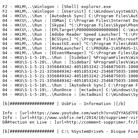
F2 - HKLM\..\Winlogon : [Shell] explorer.exe

F2 - HKLM\..\Winlogon : [Userinit] C:\Windows\system32\u
04 - HKCU\..\Run : [Autodesk Sync] C:\Program Files\Auto
04 - HKCU\..\Run : [IDMan] C:\Program Files\Internet Dow
04 - HKCU\..\Run : [Skype] "C:\Program Files\Skype\Phone
04 - HKCU\..\Run : [EPLTarget\P0000000000000000] C:\Win
04 - HKLM\..\Run : [Adobe Reader Speed Launcher] "C:\Pro
04 - HKLM\..\Run : [BCSSync] "C:\Program Files\Microsoft
04 - HKLM\..\Run : [AvastUI.exe] "C:\Program Files\AVAST
04 - HKLM\..\Run : [HSPALauncher] C:\PROGRA~1\HSPAUS~1\H
04 - HKLM\..\Run : [EEventManager] "C:\Program Files\Eps
04 - HKU\S-1-5-19\..\Run : [Sidebar] %ProgramFiles%\Wind
04 - HKU\S-1-5-20\..\Run : [Sidebar] %ProgramFiles%\Wind
04 - HKU\S-1-5-21-3356849342-4051853242-2546875035-1000
04 - HKU\S-1-5-21-3356849342-4051853242-2546875035-1000
04 - HKU\S-1-5-21-3356849342-4051853242-2546875035-1000
04 - HKU\S-1-5-21-3356849342-4051853242-2546875035-1000
04 - HKU\S-1-5-18\..\Run : [Autodesk Sync] C:\Program Fi
04 - HKU\S-1-5-19\..\RunOnce : [mctadmin] C:\Windows\Sys
04 - HKU\S-1-5-20\..\RunOnce : [mctadmin] C:\Windows\Syst
[b]################## | UsbFix - Information |[/b]

Info : [url=https://www.youtube.com/watch?v=vUZYYASd7FE
Info : [url=http://www.usbfix.net/2014/10/supprimer-vir
DÃ©tection en Live : [url=http://comment-supprimer.fr/]h
[b]################## | C:\ %SystemDrive% - Disque Fixe (