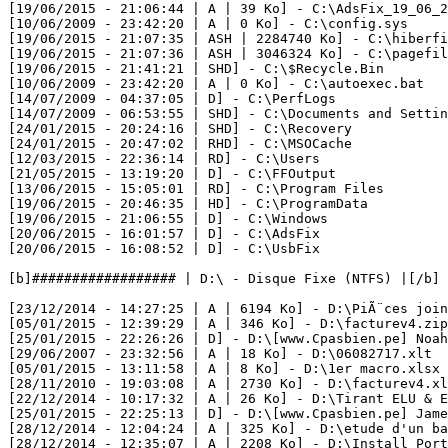
[19/06/2015 - 21:06:44 | A | 39 Ko] - C:\AdsFix_19_06_20
[10/06/2009 - 23:42:20 | A | 0 Ko] - C:\config.sys

[19/06/2015 - 21:07:35 | ASH | 2284740 Ko] - C:\hiberfil
[19/06/2015 - 21:07:36 | ASH | 3046324 Ko] - C:\pagefile
[19/06/2015 - 21:41:21 | SHD] - C:\$Recycle.Bin

[10/06/2009 - 23:42:20 | A | 0 Ko] - C:\autoexec.bat

[14/07/2009 - 04:37:05 | D] - C:\PerfLogs

[14/07/2009 - 06:53:55 | SHD] - C:\Documents and Setting
[24/01/2015 - 20:24:16 | SHD] - C:\Recovery

[24/01/2015 - 20:47:02 | RHD] - C:\MSOCache

[12/03/2015 - 22:36:14 | RD] - C:\Users

[21/05/2015 - 13:19:20 | D] - C:\FFOutput

[13/06/2015 - 15:05:01 | RD] - C:\Program Files

[19/06/2015 - 20:46:35 | HD] - C:\ProgramData

[19/06/2015 - 21:06:55 | D] - C:\Windows

[20/06/2015 - 16:01:57 | D] - C:\AdsFix

[20/06/2015 - 16:08:52 | D] - C:\UsbFix

[b]################## | D:\ - Disque Fixe (NTFS) |[/b]

[23/12/2014 - 14:27:25 | A | 6194 Ko] - D:\PiÃ¨ces joint
[05/01/2015 - 12:39:29 | A | 346 Ko] - D:\facturev4.zip

[25/01/2015 - 22:26:26 | D] - D:\[www.Cpasbien.pe] Noah.
[29/06/2007 - 23:32:56 | A | 18 Ko] - D:\06082717.xlt

[05/01/2015 - 13:11:58 | A | 8 Ko] - D:\1er macro.xlsx

[28/11/2010 - 19:03:08 | A | 2730 Ko] - D:\facturev4.xls
[22/12/2014 - 10:17:32 | A | 26 Ko] - D:\Tirant ELU & EL
[25/01/2015 - 22:25:13 | D] - D:\[www.Cpasbien.pe] Jame
[28/12/2014 - 12:04:24 | A | 325 Ko] - D:\etude d'un bat
[28/12/2014 - 12:35:07 | A | 2208 Ko] - D:\Install_Porta