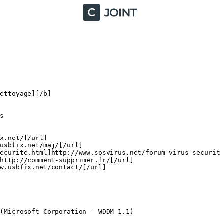
toyage][/b]



.net/[/url]

sbfix.net/maj/[/url]

ecurite.html]http://www.sosvirus.net/forum-virus-securite
ttp://comment-supprimer.fr/[/url]

usbfix.net/contact/[/url]

Microsoft Corporation - WDDM 1.1)
