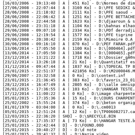
[16/03/2006 - 19:13:40 | A | 451 Ko] - D:\Normes de dime
[27/06/2008 - 22:07:44 | A | 3169 Ko] - D:\PFE SEDIKI & 
[28/06/2008 - 21:18:02 | A | 2111 Ko] - D:\PFE saoud - s
[28/06/2008 - 22:06:42 | A | 1251 Ko] - D:\PFE BETTACHE 
[28/06/2008 - 22:44:58 | A | 1623 Ko] - D:\djaaroun & sa
[28/06/2008 - 23:31:18 | A | 1104 Ko] - D:\bahnas elhaou
[29/06/2008 - 09:07:10 | A | 2334 Ko] - D:\PDf derradji+
[29/06/2008 - 12:19:54 | A | 1577 Ko] - D:\PFE tigrine &
[29/06/2008 - 20:30:42 | A | 2159 Ko] - D:\Mimoire O.A S
[30/06/2008 - 09:16:10 | A | 870 Ko] - D:\PEF FARAH.pdf

[13/06/2014 - 17:05:50 | A | 1100 Ko] - D:\[000464].pdf

[13/06/2014 - 17:05:50 | A | 1384 Ko] - D:\[000465].pdf

[23/12/2014 - 13:21:22 | A | 1718 Ko] - D:\Dossier_gÃ©nÃ
[23/12/2014 - 13:26:18 | A | 21 Ko] - D:\Quantitatif est
[31/12/2014 - 09:47:44 | A | 1837 Ko] - D:\TOPECAL TP 85
[25/01/2015 - 22:51:37 | A | 421856 Ko] - D:\M2U00046.MP
[29/06/2007 - 23:32:58 | A | 0 Ko] - D:\content.inf

[23/01/2015 - 21:36:45 | A | 383 Ko] - D:\favoris_23_01_
[28/12/2014 - 16:47:49 | A | 2805 Ko] - D:\salle omnispo
[26/01/2015 - 17:36:55 | A | 103 Ko] - D:\HANGAR TESTE.d
[17/12/2014 - 11:00:22 | A | 0 Ko] - D:\image charpente 
[05/01/2015 - 17:35:36 | A | 15 Ko] - D:\COURS CHARPENTE
[25/02/2002 - 15:55:24 | A | 374 Ko] - D:\beton organigr
[01/01/1970 - 03:04:00 | A | 0 Ko] - D:\.cm0013

[05/01/2015 - 12:51:24 | A | 12 Ko] - D:\TP006082717.cab
[12/03/2015 - 22:36:20 | SHD] - D:\$RECYCLE.BIN

[25/01/2015 - 17:35:37 | A | 73 Ko] - D:\HANGAR TESTE.ba
[25/01/2015 - 22:42:44 | D] - D:\FOUND.000

[25/01/2015 - 20:40:27 | D] - D:\d note

[25/01/2015 - 20:41:32 | D] - D:\Nazim video
