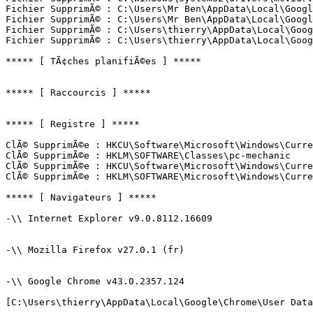
Fichier SupprimÃ© : C:\Users\Mr Ben\AppData\Local\Googl
Fichier SupprimÃ© : C:\Users\Mr Ben\AppData\Local\Googl
Fichier SupprimÃ© : C:\Users\thierry\AppData\Local\Goog
Fichier SupprimÃ© : C:\Users\thierry\AppData\Local\Googl
***** [ TÃ¢ches planifiÃ©es ] *****

***** [ Raccourcis ] *****

***** [ Registre ] *****

ClÃ© SupprimÃ©e : HKCU\Software\Microsoft\Windows\Curren
ClÃ© SupprimÃ©e : HKLM\SOFTWARE\Classes\pc-mechanic

ClÃ© SupprimÃ©e : HKCU\Software\Microsoft\Windows\Curre
ClÃ© SupprimÃ©e : HKLM\SOFTWARE\Microsoft\Windows\Curren
***** [ Navigateurs ] *****

-\\ Internet Explorer v9.0.8112.16609

-\\ Mozilla Firefox v27.0.1 (fr)

-\\ Google Chrome v43.0.2357.124

[C:\Users\thierry\AppData\Local\Google\Chrome\User Data\