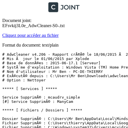
Document joint:
EFsvkij3L0e_AdwCleaner-S0-.txt
Cliquez pour accéder au fichier
Format du document: text/plain
# AdwCleaner v4.206 - Rapport crÃ©Ã© le 18/06/2015 Ã  20
# Mis Ã  jour le 01/06/2015 par Xplode

# Base de donnÃ©es : 2015-06-17.1 [Serveur]

# SystÃ¨me d'exploitation : Windows Vista (TM) Home Prem
# Nom d'utilisateur : Mr Ben - PC-DE-THIERRY

# ExÃ©cutÃ© depuis : C:\Users\Mr Ben\Downloads\adwcleane
# Option : Nettoyer

***** [ Services ] *****

Service SupprimÃ© : mcaudrv_simple

[#] Service SupprimÃ© : ManyCam

***** [ Fichiers / Dossiers ] *****

Dossier SupprimÃ© : C:\Users\Mr Ben\AppData\Local\Mindsp
Fichier SupprimÃ© : C:\Users\thierry\AppData\Local\Goog
Fichier SupprimÃ© : C:\Windows\system32\drivers\mcvidrv.