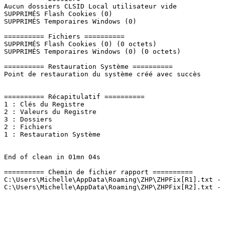
Aucun dossiers CLSID Local utilisateur vide

SUPPRIMÉS Flash Cookies (0)

SUPPRIMÉS Temporaires Windows (0)

========== Fichiers ==========

SUPPRIMÉS Flash Cookies (0) (0 octets)

SUPPRIMÉS Temporaires Windows (0) (0 octets)

========== Restauration Système ==========

Point de restauration du système créé avec succès

========== Récapitulatif ==========

1 : Clés du Registre

2 : Valeurs du Registre

3 : Dossiers

2 : Fichiers

1 : Restauration Système

End of clean in 01mn 04s

========== Chemin de fichier rapport ==========

C:\Users\Michelle\AppData\Roaming\ZHP\ZHPFix[R1].txt - 0