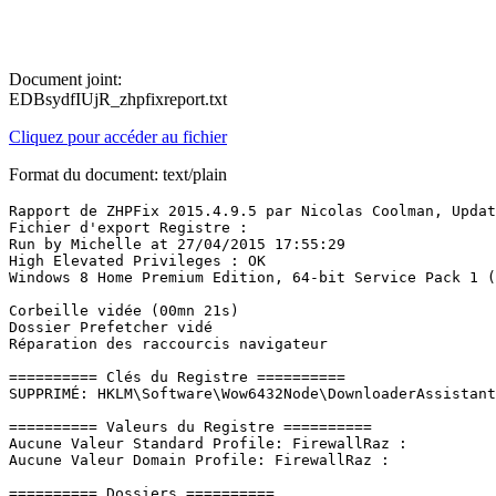
Document joint:
EDBsydfIUjR_zhpfixreport.txt
Cliquez pour accéder au fichier
Format du document: text/plain
Rapport de ZHPFix 2015.4.9.5 par Nicolas Coolman, Update
Fichier d'export Registre : 

Run by Michelle at 27/04/2015 17:55:29

High Elevated Privileges : OK

Windows 8 Home Premium Edition, 64-bit Service Pack 1 (96
Corbeille vidée (00mn 21s)

Dossier Prefetcher vidé

Réparation des raccourcis navigateur

========== Clés du Registre ==========

SUPPRIMÉ: HKLM\Software\Wow6432Node\DownloaderAssistant

========== Valeurs du Registre ==========

Aucune Valeur Standard Profile: FirewallRaz : 

Aucune Valeur Domain Profile: FirewallRaz : 

========== Dossiers ==========
