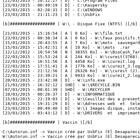
[21/03/2015 - 20:12:27 | D] - C:\Program Files

[23/03/2015 - 00:49:19 | D] - C:\Kaspersky

[23/03/2015 - 02:26:31 | D] - C:\WINDOWS

[23/03/2015 - 21:11:23 | D] - C:\UsbFix

[b]################## | W:\ - Disque Fixe (NTFS) |[/b]

[21/03/2015 - 15:16:54 | A | 0 Ko] - W:\film.txt

[23/03/2015 - 00:38:34 | A | 0 Ko] - W:\faux positifs.tx
[15/01/2015 - 20:43:55 | A | 7 Ko] - W:\mots  sauvegarde
[15/03/2015 - 15:42:51 | A | 10 Ko] - W:\mots  .rar

[12/12/2012 - 10:54:58 | N | 38355 Ko] - W:\BioCash_Tari
[22/03/2015 - 15:53:24 | A | 244 Ko] - W:\cureit(3768).l
[22/03/2015 - 16:51:56 | A | 4458 Ko] - W:\cureit.log

[22/03/2015 - 17:51:41 | A | 1776 Ko] - W:\cureit_3.log

[22/03/2015 - 21:12:56 | A | 26326 Ko] - W:\cureit (2).l
[22/03/2015 - 23:39:21 | A | 9933 Ko] - W:\cureit_2.log

[20/03/2015 - 23:42:38 | D] - W:\info.exe

[21/03/2015 - 16:32:12 | SHD] - W:\$RECYCLE.BIN

[07/03/2015 - 08:01:39 | SHD] - W:\RECYCLER

[10/03/2015 - 00:26:37 | D] - W:\INFORMATIQUE

[15/03/2015 - 22:19:03 | D] - W:\Ceuillez des a present 
[18/03/2015 - 19:31:29 | D] - W:\Adresses web  et  telec
[23/03/2015 - 00:49:40 | D] - W:\1 Images disque, instal
[23/03/2015 - 03:43:12 | D] - W:\DRIVERS  et  imprimantes
[b]################## | Vaccin |[/b]

C:\Autorun.inf -> Vaccin créé par UsbFix (El Desaparecid
W:\Autorun.inf -> Vaccin créé par UsbFix (El Desaparecido