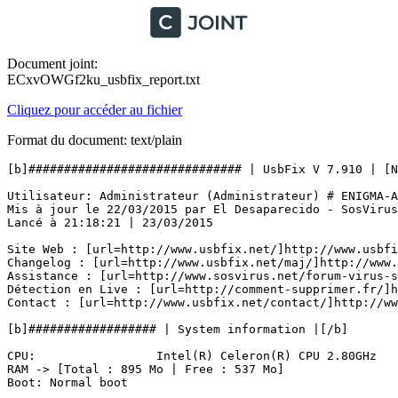
Document joint:
ECxvOWGf2ku_usbfix_report.txt
Cliquez pour accéder au fichier
Format du document: text/plain
[b]############################## | UsbFix V 7.910 | [Net
Utilisateur: Administrateur (Administrateur) # ENIGMA-A0
Mis à jour le 22/03/2015 par El Desaparecido - SosVirus

Lancé à 21:18:21 | 23/03/2015

Site Web : [url=http://www.usbfix.net/]http://www.usbfix
Changelog : [url=http://www.usbfix.net/maj/]http://www.u
Assistance : [url=http://www.sosvirus.net/forum-virus-s
Détection en Live : [url=http://comment-supprimer.fr/]ht
Contact : [url=http://www.usbfix.net/contact/]http://www.
[b]################## | System information |[/b]

CPU:                 Intel(R) Celeron(R) CPU 2.80GHz

RAM -> [Total : 895 Mo | Free : 537 Mo]

Boot: Normal boot
