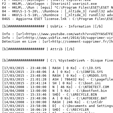
F2 - HKLM\..\Winlogon : [Userinit] userinit.exe

04 - HKLM\..\Run : [egui] "C:\Program Files\ESET\ESET NO
04 - HKU\S-1-5-20\..\RunOnce : [_nltide_3] rundll32 advp
04 - HKU\S-1-5-18\..\RunOnce : [_nltide_3] rundll32 advp
04GS - Aggiorna ESET license.lnk : C:\Program Files\ESET\
[b]################## | UsbFix - Information |[/b]

Info : [url=https://www.youtube.com/watch?v=vUZYYASd7FE
Info : [url=http://www.usbfix.net/2014/10/supprimer-vir
Détection en Live : [url=http://comment-supprimer.fr/]ht
[b]################## | Attrib |[/b]

[b]################## | C:\ %SystemDrive% - Disque Fixe (
[17/03/2015 - 23:48:06 | RASH | 0 Ko] - C:\IO.SYS

[17/03/2015 - 23:48:06 | A | 0 Ko] - C:\CONFIG.SYS

[17/03/2015 - 23:48:06 | RASH | 0 Ko] - C:\MSDOS.SYS

[23/03/2015 - 21:01:28 | ASH | 786432 Ko] - C:\pagefile.
[17/03/2015 - 23:41:24 | SH | 0 Ko] - C:\boot.ini

[14/04/2008 - 13:00:00 | N | 46 Ko] - C:\NTDETECT.COM

[14/04/2008 - 13:00:00 | N | 5 Ko] - C:\Bootfont.bin

[19/03/2015 - 15:33:46 | SHD] - C:\$RECYCLE.BIN

[17/03/2015 - 23:48:06 | A | 0 Ko] - C:\AUTOEXEC.BAT

[14/04/2008 - 13:00:00 | RASH | 246 Ko] - C:\ntldr

[17/03/2015 - 23:58:06 | D] - C:\Documents and Settings

[18/03/2015 - 10:06:19 | SHD] - C:\RECYCLER
