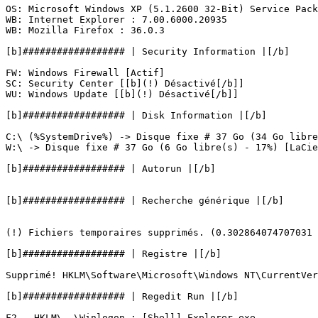
OS: Microsoft Windows XP (5.1.2600 32-Bit) Service Pack 
WB: Internet Explorer : 7.00.6000.20935

WB: Mozilla Firefox : 36.0.3

[b]################## | Security Information |[/b]

FW: Windows Firewall [Actif]

SC: Security Center [[b](!) Désactivé[/b]]

WU: Windows Update [[b](!) Désactivé[/b]]

[b]################## | Disk Information |[/b]

C:\ (%SystemDrive%) -> Disque fixe # 37 Go (34 Go libre(
W:\ -> Disque fixe # 37 Go (6 Go libre(s) - 17%) [LaCie] 
[b]################## | Autorun |[/b]

[b]################## | Recherche générique |[/b]

(!) Fichiers temporaires supprimés. (0.302864074707031 MB
[b]################## | Registre |[/b]

Supprimé! HKLM\Software\Microsoft\Windows NT\CurrentVers
[b]################## | Regedit Run |[/b]

F2 - HKLM\..\Winlogon : [Shell] Explorer.exe
