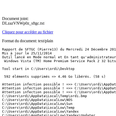
Document joint:
DLzazVNWp0z_sftgc.txt
Cliquez pour accéder au fichier
Format du document: text/plain
Rapport de SFTGC (Pierre13) du Mercredi 24 Décembre 2014 à 21:09:16 version : 2.2.0.1
Mis à jour le 25/11/2014
Outil lancé en Mode normal et En tant qu'administrateur
 Windows Vista (TM) Home Premium Service Pack 2 32 bits 

Tool start in C:\Users\ordi\Desktop

 592 éléments supprimés => 4.46 Go libérés. (58 s)

Attention infection possible ! =>> C:\Users\ordi\AppData\Local\Temp\avgnt.exe
Attention infection possible ! =>> C:\Users\ordi\AppData\Local\Temp\avgnt.exe\Avira.OE.ExtApi.dll
Attention infection possible ! =>> C:\Users\ordi\AppData\LocalLow\Sun\Java\jre1.7.0_65\lzma.exe
C:\Users\ordi\AppData\Local\Temp\ordi.bmp
C:\Users\ordi\AppData\LocalLow\NOS
C:\Users\ordi\AppData\LocalLow\Sun
C:\Users\ordi\AppData\LocalLow\Temp
C:\Users\ordi\AppData\LocalLow\Yandex
C:\Users\ordi\AppData\LocalLow\Yandex\Updater
C:\Users\ordi\AppData\LocalLow\Yandex\VB
C:\Users\ordi\AppData\LocalLow\Yandex\VB\backgrounds.json
C:\Users\ordi\AppData\LocalLow\Yandex\VB\blacklist.xml
C:\Users\ordi\AppData\LocalLow\Yandex\VB\blocked_domains.json
C:\Users\ordi\AppData\LocalLow\Yandex\VB\branding
C:\Users\ordi\AppData\LocalLow\Yandex\VB\FastDialFrameIE.log
C:\Users\ordi\AppData\LocalLow\Yandex\VB\FastDialTabIE.low.log
C:\Users\ordi\AppData\LocalLow\Yandex\VB\Install.log
C:\Users\ordi\AppData\LocalLow\Yandex\VB\migrate.ver
C:\Users\ordi\AppData\LocalLow\Yandex\VB\migrateFromBar
C:\Users\ordi\AppData\LocalLow\Yandex\VB\search_examples.json
C:\Users\ordi\AppData\LocalLow\Yandex\VB\sync
C:\Users\ordi\AppData\LocalLow\Yandex\VB\tabs
C:\Users\ordi\AppData\LocalLow\Yandex\VB\vb
C:\Users\ordi\AppData\LocalLow\Yandex\VB\vb.xml
C:\Users\ordi\AppData\LocalLow\Yandex\VB\vb_auto.xml
C:\Users\ordi\AppData\LocalLow\Yandex\VB\vb\background
C:\Users\ordi\AppData\LocalLow\Yandex\VB\vb\background_network
C:\Users\ordi\AppData\LocalLow\Yandex\VB\vb\fav
C:\Users\ordi\AppData\LocalLow\Yandex\VB\vb\thumbnail
C:\Users\ordi\AppData\LocalLow\Yandex\VB\vb\thumbnail\{0AF31590-AE84-4CFB-90AF-431EA9CCB64B}
C:\Users\ordi\AppData\LocalLow\Yandex\VB\vb\thumbnail\{0CA9E334-DD08-4CF4-B02E-656F3CA225A9}
C:\Users\ordi\AppData\LocalLow\Yandex\VB\vb\thumbnail\{25C82BEF-2E6B-44F5-B56F-25D4C0C7B332}
C:\Users\ordi\AppData\LocalLow\Yandex\VB\vb\thumbnail\{2D425A2E-5C3E-47FF-A6AC-7D6A128B9E13}
C:\Users\ordi\AppData\LocalLow\Yandex\VB\vb\thumbnail\{6C021EF3-DA99-4141-8142-2143CEFE3E8D}
C:\Users\ordi\AppData\LocalLow\Yandex\VB\vb\thumbnail\{D011C78C-4D76-4DF3-ADAC-06DC3A08067C}
C:\Users\ordi\AppData\LocalLow\Yandex\VB\vb\thumbnail\{DEE6A7C7-5869-4115-BA11-B57A14157691}
C:\Users\ordi\AppData\LocalLow\Yandex\VB\vb\fav\fav_full.xml
C:\Users\ordi\AppData\LocalLow\Yandex\VB\vb\fav\fav_lite.xml
C:\Users\ordi\AppData\LocalLow\Yandex\VB\vb\background_network\015b14b06c3cecac8d63f328fd28b631.png
C:\Users\ordi\AppData\LocalLow\Yandex\VB\vb\background_network\034bcfa8d386d6d6eaad2892274ae787.jpg
C:\Users\ordi\AppData\LocalLow\Yandex\VB\vb\background_network\0ad613f1fa0dce0fab7dbe459ad7a289.jpg
C:\Users\ordi\AppData\LocalLow\Yandex\VB\vb\background_network\0c46876f143681fabf96fcbe7c56497e.jpg
C:\Users\ordi\AppData\LocalLow\Yandex\VB\vb\background_network\0cbf04f29c73b252432a6adda13d354d.jpg
C:\Users\ordi\AppData\LocalLow\Yandex\VB\vb\background_network\1cdfb6ce92fa7a73c69cac7254ce5357.png
C:\Users\ordi\AppData\LocalLow\Yandex\VB\vb\background_network\2fb882384e2f712ddecfa29661f5ff72.png
C:\Users\ordi\AppData\LocalLow\Yandex\VB\vb\background_network\321007a3b535a171ab5329156ee09ac7.png
C:\Users\ordi\AppData\LocalLow\Yandex\VB\vb\background_network\345936aec137db178239675631d49451.png
C:\Users\ordi\AppData\LocalLow\Yandex\VB\vb\background_network\3a7b3f8bd7efa52a79d3c546daf6c0bf.png
C:\Users\ordi\AppData\LocalLow\Yandex\VB\vb\background_network\3da2de4235545a729b984b34ba3c247c.png
C:\Users\ordi\AppData\LocalLow\Yandex\VB\vb\background_network\4136cd11db8b10cda15a0ed4a7e4a205.png
C:\Users\ordi\AppData\LocalLow\Yandex\VB\vb\background_network\42d85fa841dd4ece9b8e380702e3a9c9.png
C:\Users\ordi\AppData\LocalLow\Yandex\VB\vb\background_network\45dae3fc15ef1146dff12b807e1cbfc8.png
C:\Users\ordi\AppData\LocalLow\Yandex\VB\vb\background_network\47009ff07d19216faebf54c82eac87b3.png
C:\Users\ordi\AppData\LocalLow\Yandex\VB\vb\background_network\5ea6b02ed820d363ceb5caecc980f2d7.png
C:\Users\ordi\AppData\LocalLow\Yandex\VB\vb\background_network\6d018666c717db162e6d07da51e79243.png
C:\Users\ordi\AppData\LocalLow\Yandex\VB\vb\background_network\6ec576c784c622a9ae0fc606d41f3e92.png
C:\Users\ordi\AppData\LocalLow\Yandex\VB\vb\background_network\79d96d2e4e4eaf8dbfbe44966f19a3b9.jpg
C:\Users\ordi\AppData\LocalLow\Yandex\VB\vb\background_network\8008d66f56aff88d8d6abdff37fbb8d2.png
C:\Users\ordi\AppData\LocalLow\Yandex\VB\vb\background_network\8146cfa0a5803182c3f7cff6701385ff.jpg
C:\Users\ordi\AppData\LocalLow\Yandex\VB\vb\background_network\850808e16ccb7d76e314572f14c74e92.png
C:\Users\ordi\AppData\LocalLow\Yandex\VB\vb\background_network\8a344e4031c4da5f9a1204f3364cdf3c.jpg
C:\Users\ordi\AppData\LocalLow\Yandex\VB\vb\background_network\90f09149d1aa2146fd60703afb9cc042.jpg
C:\Users\ordi\AppData\LocalLow\Yandex\VB\vb\background_network\954a9e3bc5622f59cc1d214c80f2f19e.jpg
C:\Users\ordi\AppData\LocalLow\Yandex\VB\vb\background_network\959086477e9662e53b110d12312c3574.jpg
C:\Users\ordi\AppData\LocalLow\Yandex\VB\vb\background_network\99acef142331fbcf25dced650a74632b.png
C:\Users\ordi\AppData\LocalLow\Yandex\VB\vb\background_network\a0c96bde72d86dbf55229a5c5652b03d.png
C:\Users\ordi\AppData\LocalLow\Yandex\VB\vb\background_network\a41826f5b2aa2329b6ad352acf00c7e5.png
C:\Users\ordi\AppData\LocalLow\Yandex\VB\vb\background_network\a933b00ba540c6191cf6b78cc0ca7044.png
C:\Users\ordi\AppData\LocalLow\Yandex\VB\vb\background_network\ad287bb5e20c9c623a1c3a364c420199.png
C:\Users\ordi\AppData\LocalLow\Yandex\VB\vb\background_network\b52481f814d15ea9e72124868b8d5c0e.png
C:\Users\ordi\AppData\LocalLow\Yandex\VB\vb\background_network\b5b424c7e12372ef6cf8b66ae36da0d9.jpg
C:\Users\ordi\AppData\LocalLow\Yandex\VB\vb\background_network\b6be5bdae18b703e0153c9b1f82afa40.png
C:\Users\ordi\AppData\LocalLow\Yandex\VB\vb\background_network\bc2a3fba79e54f4d86965c73f16c6471.png
C:\Users\ordi\AppData\LocalLow\Yandex\VB\vb\background_network\bdbca8f7020d066600ace4a967b49eab.jpg
C:\Users\ordi\AppData\LocalLow\Yandex\VB\vb\background_network\c0f499a12d7ab31bb850b7d1232bf70f.png
C:\Users\ordi\AppData\Lo