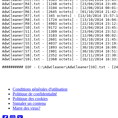
AdwCleaner[R4].txt - [1248 octets] - [23/04/2014 23:49:3
AdwCleaner[R5].txt - [3104 octets] - [12/06/2014 00:01:2
AdwCleaner[R6].txt - [2645 octets] - [01/10/2014 21:42:5
AdwCleaner[R7].txt - [345 octets] - [13/10/2014 15:57:14
AdwCleaner[R8].txt - [1724 octets] - [13/10/2014 16:04:3
AdwCleaner[R9].txt - [4903 octets] - [22/10/2014 23:12:5
AdwCleaner[S0].txt - [9172 octets] - [23/04/2014 23:45:5
AdwCleaner[S1].txt - [1309 octets] - [23/04/2014 23:52:0
AdwCleaner[S2].txt - [3183 octets] - [12/06/2014 00:02:3
AdwCleaner[S3].txt - [2601 octets] - [01/10/2014 21:45:1
AdwCleaner[S5].txt - [4037 octets] - [22/10/2014 23:19:1
AdwCleaner[S6].txt - [1893 octets] - [30/10/2014 16:09:5
AdwCleaner[S7].txt - [1901 octets] - [30/10/2014 16:51:3
AdwCleaner[S8].txt - [2352 octets] - [21/11/2014 22:30:1
AdwCleaner[S9].txt - [2368 octets] - [16/12/2014 16:33:08
Conditions générales d'utilisation
Politique de confidentialité
Politique des cookies
Signaler un contenu
Marre des virus?