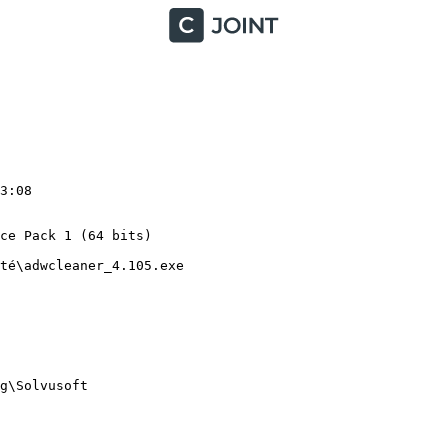
:08

e Pack 1 (64 bits)

é\adwcleaner_4.105.exe

\Solvusoft
