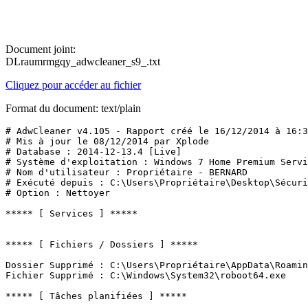
Document joint:
DLraumrmgqy_adwcleaner_s9_.txt
Cliquez pour accéder au fichier
Format du document: text/plain
# AdwCleaner v4.105 - Rapport créé le 16/12/2014 à 16:33
# Mis à jour le 08/12/2014 par Xplode

# Database : 2014-12-13.4 [Live]

# Système d'exploitation : Windows 7 Home Premium Servic
# Nom d'utilisateur : Propriétaire - BERNARD

# Exécuté depuis : C:\Users\Propriétaire\Desktop\Sécurit
# Option : Nettoyer

***** [ Services ] *****

***** [ Fichiers / Dossiers ] *****

Dossier Supprimé : C:\Users\Propriétaire\AppData\Roaming
Fichier Supprimé : C:\Windows\System32\roboot64.exe

***** [ Tâches planifiées ] *****
