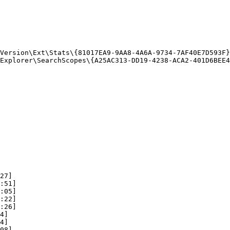
Version\Ext\Stats\{81017EA9-9AA8-4A6A-9734-7AF40E7D593F}

xplorer\SearchScopes\{A25AC313-DD19-4238-ACA2-401D6BEE432
7]

51]

05]

22]

26]

]

]

8]
