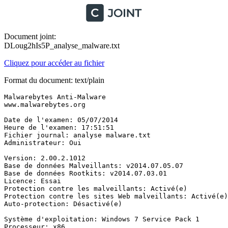
Document joint:
DLoug2hIs5P_analyse_malware.txt
Cliquez pour accéder au fichier
Format du document: text/plain
Malwarebytes Anti-Malware

www.malwarebytes.org

Date de l'examen: 05/07/2014

Heure de l'examen: 17:51:51

Fichier journal: analyse malware.txt

Administrateur: Oui

Version: 2.00.2.1012

Base de données Malveillants: v2014.07.05.07

Base de données Rootkits: v2014.07.03.01

Licence: Essai

Protection contre les malveillants: Activé(e)

Protection contre les sites Web malveillants: Activé(e)

Auto-protection: Désactivé(e)

Système d'exploitation: Windows 7 Service Pack 1

Processeur: x86
