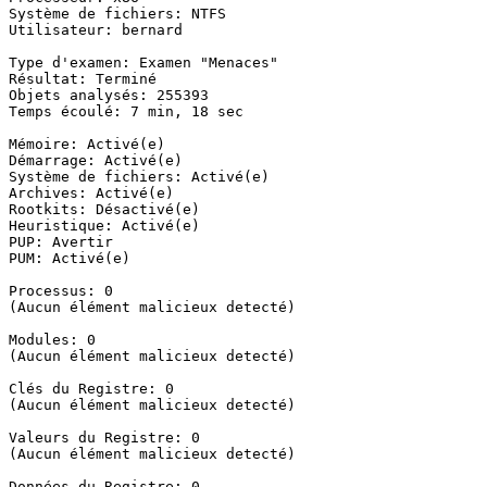
Système de fichiers: NTFS

Utilisateur: bernard

Type d'examen: Examen "Menaces"

Résultat: Terminé

Objets analysés: 255393

Temps écoulé: 7 min, 18 sec

Mémoire: Activé(e)

Démarrage: Activé(e)

Système de fichiers: Activé(e)

Archives: Activé(e)

Rootkits: Désactivé(e)

Heuristique: Activé(e)

PUP: Avertir

PUM: Activé(e)

Processus: 0

(Aucun élément malicieux detecté)

Modules: 0

(Aucun élément malicieux detecté)

Clés du Registre: 0

(Aucun élément malicieux detecté)

Valeurs du Registre: 0

(Aucun élément malicieux detecté)

Données du Registre: 0
