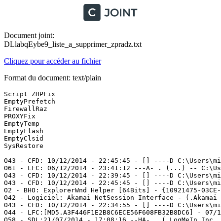
Document joint:
DLlabqEybe9_liste_a_supprimer_zpradz.txt
Cliquez pour accéder au fichier
Format du document: text/plain
Script ZHPFix

EmptyPrefetch

FirewallRaz

PROXYFix

EmptyTemp

EmptyFlash 

EmptyClsid

SysRestore

O43 - CFD: 10/12/2014 - 22:45:45 - [] ----D C:\Users\mic
O61 - LFC: 06/12/2014 - 23:41:12 ---A- . (...) -- C:\Us
O43 - CFD: 10/12/2014 - 22:39:45 - [] ----D C:\Users\mic
O43 - CFD: 10/12/2014 - 22:45:45 - [] ----D C:\Users\mic
O2 - BHO: ExplorerWnd Helper [64Bits] - {10921475-03CE-4
O42 - Logiciel: Akamai NetSession Interface - (.Akamai T
O43 - CFD: 10/12/2014 - 22:34:55 - [] ----D C:\Users\mic
O44 - LFC:[MD5.A3F446F1E2B8C6ECE56F608FB32B8DC6] - 07/1
O58 - SDL:21/07/2014 - 17:08:16 --HA- . (.LogMeIn Inc. 