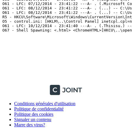
O61 - LFC: 07/12/2014 - 23:41:22 ---A- . (.Microsoft Co
O61 - LFC: 08/12/2014 - 23:41:22 ---A- . (...) -- C:\Us
O61 - LFC: 08/12/2014 - 23:41:22 ---A- . (...) -- C:\Us
R5 - HKCU\Software\Microsoft\Windows\CurrentVersion\Inte
O5 - control.ini: [HKLM\..\Control Panel] inetcpl.cpl=no
O61 - LFC: 10/12/2014 - 23:41:40 ---A- . (.Thisisu.) -- 
O67 - Shell Spawning: <.html> <ChromeHTML>[HKCU\..\open\C
Conditions générales d'utilisation
Politique de confidentialité
Politique des cookies
Signaler un contenu
Marre des virus?