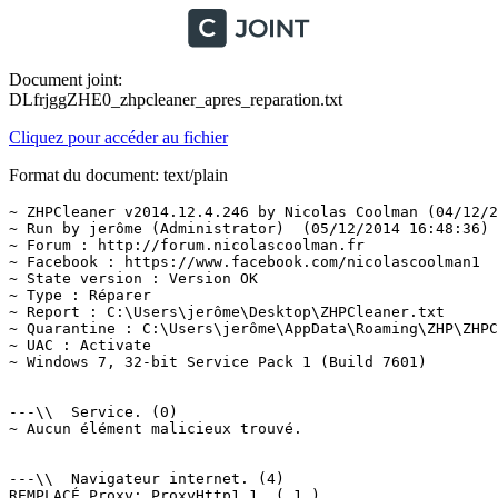
Document joint:
DLfrjggZHE0_zhpcleaner_apres_reparation.txt
Cliquez pour accéder au fichier
Format du document: text/plain
~ ZHPCleaner v2014.12.4.246 by Nicolas Coolman (04/12/20
~ Run by jerôme (Administrator)  (05/12/2014 16:48:36)

~ Forum : http://forum.nicolascoolman.fr

~ Facebook : https://www.facebook.com/nicolascoolman1

~ State version : Version OK

~ Type : Réparer

~ Report : C:\Users\jerôme\Desktop\ZHPCleaner.txt

~ Quarantine : C:\Users\jerôme\AppData\Roaming\ZHP\ZHPCl
~ UAC : Activate

~ Windows 7, 32-bit Service Pack 1 (Build 7601)

---\\  Service. (0)

~ Aucun élément malicieux trouvé.

---\\  Navigateur internet. (4)

REMPLACÉ Proxy: ProxyHttp1.1  ( 1 )
