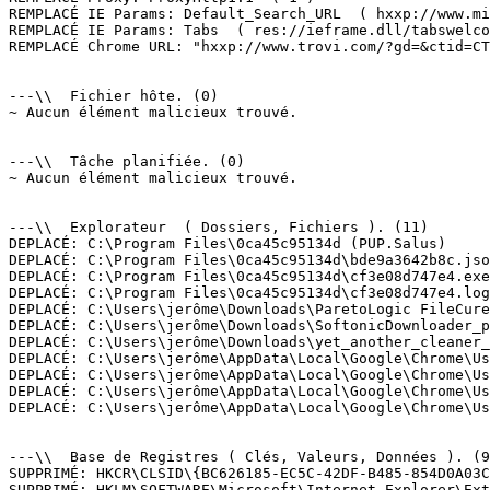
REMPLACÉ IE Params: Default_Search_URL  ( hxxp://www.mic
REMPLACÉ IE Params: Tabs  ( res://ieframe.dll/tabswelcom
REMPLACÉ Chrome URL: "hxxp://www.trovi.com/?gd=&ctid=CT
---\\  Fichier hôte. (0)

~ Aucun élément malicieux trouvé.

---\\  Tâche planifiée. (0)

~ Aucun élément malicieux trouvé.

---\\  Explorateur  ( Dossiers, Fichiers ). (11)

DEPLACÉ: C:\Program Files\0ca45c95134d (PUP.Salus)

DEPLACÉ: C:\Program Files\0ca45c95134d\bde9a3642b8c.json
DEPLACÉ: C:\Program Files\0ca45c95134d\cf3e08d747e4.exe 
DEPLACÉ: C:\Program Files\0ca45c95134d\cf3e08d747e4.log 
DEPLACÉ: C:\Users\jerôme\Downloads\ParetoLogic FileCure.
DEPLACÉ: C:\Users\jerôme\Downloads\SoftonicDownloader_po
DEPLACÉ: C:\Users\jerôme\Downloads\yet_another_cleaner_
DEPLACÉ: C:\Users\jerôme\AppData\Local\Google\Chrome\Us
DEPLACÉ: C:\Users\jerôme\AppData\Local\Google\Chrome\Us
DEPLACÉ: C:\Users\jerôme\AppData\Local\Google\Chrome\Us
DEPLACÉ: C:\Users\jerôme\AppData\Local\Google\Chrome\Us
---\\  Base de Registres ( Clés, Valeurs, Données ). (9)
SUPPRIMÉ: HKCR\CLSID\{BC626185-EC5C-42DF-B485-854D0A03CC
SUPPRIMÉ: HKLM\SOFTWARE\Microsoft\Internet Explorer\Ext