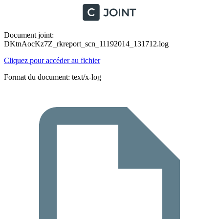
Document joint:
DKtnAocKz7Z_rkreport_scn_11192014_131712.log
Cliquez pour accéder au fichier
Format du document: text/x-log