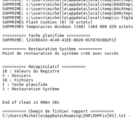
SUPPRIMÉ: c:\users\michelle\appdata\local\temp\b0ddtmp\l
SUPPRIMÉ: c:\users\michelle\appdata\local\temp\b0c9tmp\o
SUPPRIMÉ: c:\users\michelle\appdata\local\temp\b08ctmp\s
SUPPRIMÉ: c:\users\michelle\appdata\local\temp\is-f3g2a.
SUPPRIMÉS Flash Cookies (0) (0 octets)

SUPPRIMÉS Temporaires Windows (248) (364 009 429 octets)
========== Tache planifiée ==========

SUPPRIMÉ: {2320E433-4C49-41EE-8020-8CF87816B2F1}

========== Restauration Système ==========

Point de restauration du système créé avec succès

========== Récapitulatif ==========

18 : Valeurs du Registre

3 : Dossiers

18 : Fichiers

1 : Tache planifiée

1 : Restauration Système

End of clean in 00mn 38s

========== Chemin de fichier rapport ==========
