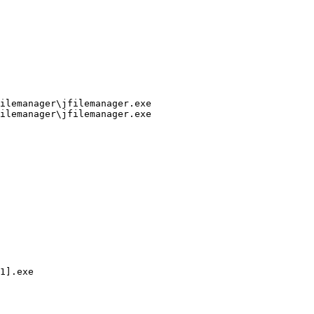
lemanager\jfilemanager.exe

emanager\jfilemanager.exe

].exe
