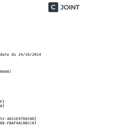
ate du 24/10/2014

00)

}

}

2-4831E97D029D}

8-FBAF9AC8BCC6}
