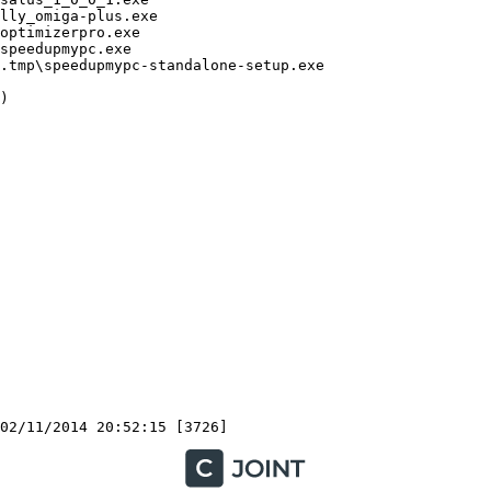
ly_omiga-plus.exe

ptimizerpro.exe

peedupmypc.exe

tmp\speedupmypc-standalone-setup.exe


