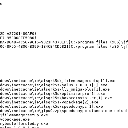


D-A27201489AF0}

7-95CB08EE5980}

DA-D648-4C56-9C15-9023F437B1F5}C:\program files (x86)\jfi
C-8F55-4B06-B399-1B4CE4CD5821}C:\program files (x86)\jfil
ows\inetcache\ie\alsqrk5s\jfilemanagersetup[1].exe

ows\inetcache\ie\alsqrk5s\salus_1_0_0_1[1].exe

ows\inetcache\ie\alsqrk5s\lly_omiga-plus[1].exe

ows\inetcache\ie\alsqrk5s\optimizerpro[1].exe

ows\inetcache\ie\alsqrk5s\boxoreinstaller[1].exe

ows\inetcache\ie\alsqrk5s\vopackage[2].exe

ows\inetcache\ie\alsqrk5s\speedupmypc[1].exe

dows\inetcache\ie\jlpu9zzp\speedupmypc-standalone-setup[1
filemanagersetup.exe

opackage.exe

ybestofferstoday.exe

alus_1_0_0_1.exe
