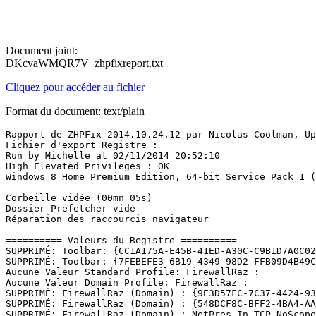
Document joint:
DKcvaWMQR7V_zhpfixreport.txt
Cliquez pour accéder au fichier
Format du document: text/plain
Rapport de ZHPFix 2014.10.24.12 par Nicolas Coolman, Upd
Fichier d'export Registre : 

Run by Michelle at 02/11/2014 20:52:10

High Elevated Privileges : OK

Windows 8 Home Premium Edition, 64-bit Service Pack 1 (96
Corbeille vidée (00mn 05s)

Dossier Prefetcher vidé

Réparation des raccourcis navigateur

========== Valeurs du Registre ==========

SUPPRIMÉ: Toolbar: {CC1A175A-E45B-41ED-A30C-C9B1D7A0C02F
SUPPRIMÉ: Toolbar: {7FEBEFE3-6B19-4349-98D2-FFB09D4B49CA
Aucune Valeur Standard Profile: FirewallRaz : 

Aucune Valeur Domain Profile: FirewallRaz : 

SUPPRIMÉ: FirewallRaz (Domain) : {9E3D57FC-7C37-4424-935
SUPPRIMÉ: FirewallRaz (Domain) : {548DCF8C-BFF2-4BA4-AA8
SUPPRIMÉ: FirewallRaz (Domain) : NetPres-In-TCP-NoScope
