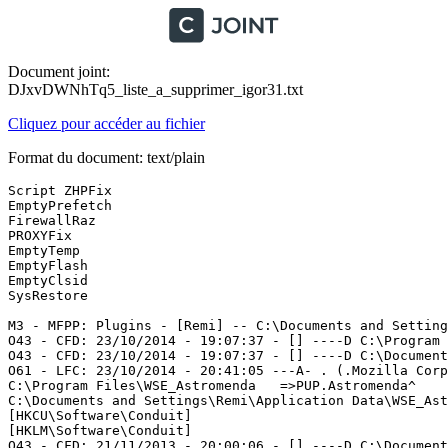
Document joint:
DJxvDWNhTq5_liste_a_supprimer_igor31.txt
Cliquez pour accéder au fichier
Format du document: text/plain
Script ZHPFix

EmptyPrefetch

FirewallRaz

PROXYFix

EmptyTemp

EmptyFlash 

EmptyClsid

SysRestore

M3 - MFPP: Plugins - [Remi] -- C:\Documents and Setting
O43 - CFD: 23/10/2014 - 19:07:37 - [] ----D C:\Program F
O43 - CFD: 23/10/2014 - 19:07:37 - [] ----D C:\Document
O61 - LFC: 23/10/2014 - 20:41:05 ---A- . (.Mozilla Corp
C:\Program Files\WSE_Astromenda   =>PUP.Astromenda^

C:\Documents and Settings\Remi\Application Data\WSE_Astr
[HKCU\Software\Conduit]

[HKLM\Software\Conduit]

O43 - CFD: 21/11/2013 - 20:00:06 - [] ----D C:\Documents