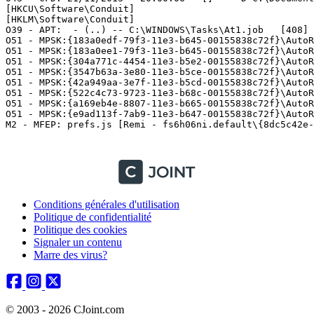
[HKCU\Software\Conduit]

[HKLM\Software\Conduit]

O39 - APT:  - (..) -- C:\WINDOWS\Tasks\At1.job   [408]

O51 - MPSK:{183a0edf-79f3-11e3-b645-00155838c72f}\AutoRu
O51 - MPSK:{183a0ee1-79f3-11e3-b645-00155838c72f}\AutoRu
O51 - MPSK:{304a771c-4454-11e3-b5e2-00155838c72f}\AutoRu
O51 - MPSK:{3547b63a-3e80-11e3-b5ce-00155838c72f}\AutoRu
O51 - MPSK:{42a949aa-3e7f-11e3-b5cd-00155838c72f}\AutoRu
O51 - MPSK:{522c4c73-9723-11e3-b68c-00155838c72f}\AutoRu
O51 - MPSK:{a169eb4e-8807-11e3-b665-00155838c72f}\AutoRu
O51 - MPSK:{e9ad113f-7ab9-11e3-b647-00155838c72f}\AutoRu
M2 - MFEP: prefs.js [Remi - fs6h06ni.default\{8dc5c42e-9
Conditions générales d'utilisation
Politique de confidentialité
Politique des cookies
Signaler un contenu
Marre des virus?
© 2003 - 2026 CJoint.com