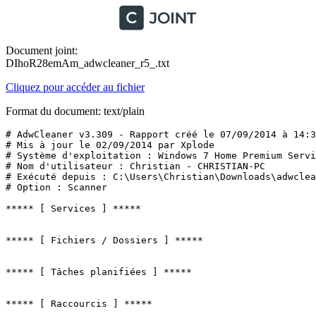
Document joint:
DIhoR28emAm_adwcleaner_r5_.txt
Cliquez pour accéder au fichier
Format du document: text/plain
# AdwCleaner v3.309 - Rapport créé le 07/09/2014 à 14:36
# Mis à jour le 02/09/2014 par Xplode

# Système d'exploitation : Windows 7 Home Premium Servic
# Nom d'utilisateur : Christian - CHRISTIAN-PC

# Exécuté depuis : C:\Users\Christian\Downloads\adwclean
# Option : Scanner

***** [ Services ] *****

***** [ Fichiers / Dossiers ] *****

***** [ Tâches planifiées ] *****

***** [ Raccourcis ] *****
