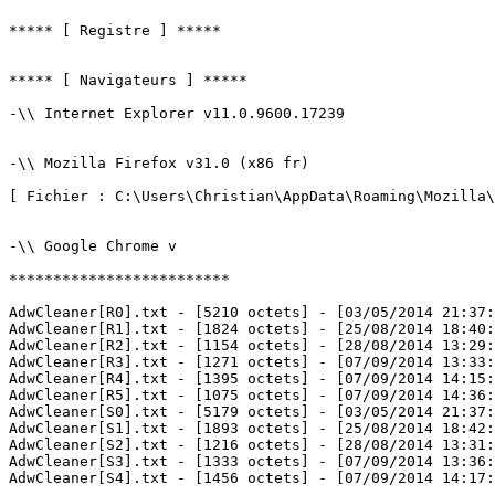
***** [ Registre ] *****

***** [ Navigateurs ] *****

-\\ Internet Explorer v11.0.9600.17239

-\\ Mozilla Firefox v31.0 (x86 fr)

[ Fichier : C:\Users\Christian\AppData\Roaming\Mozilla\F
-\\ Google Chrome v

*************************

AdwCleaner[R0].txt - [5210 octets] - [03/05/2014 21:37:0
AdwCleaner[R1].txt - [1824 octets] - [25/08/2014 18:40:2
AdwCleaner[R2].txt - [1154 octets] - [28/08/2014 13:29:3
AdwCleaner[R3].txt - [1271 octets] - [07/09/2014 13:33:1
AdwCleaner[R4].txt - [1395 octets] - [07/09/2014 14:15:2
AdwCleaner[R5].txt - [1075 octets] - [07/09/2014 14:36:0
AdwCleaner[S0].txt - [5179 octets] - [03/05/2014 21:37:5
AdwCleaner[S1].txt - [1893 octets] - [25/08/2014 18:42:3
AdwCleaner[S2].txt - [1216 octets] - [28/08/2014 13:31:3
AdwCleaner[S3].txt - [1333 octets] - [07/09/2014 13:36:3
AdwCleaner[S4].txt - [1456 octets] - [07/09/2014 14:17:27