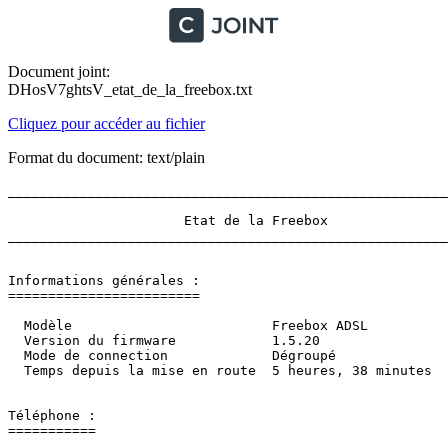
Document joint:
DHosV7ghtsV_etat_de_la_freebox.txt
Cliquez pour accéder au fichier
Format du document: text/plain
_________________________________________________________
                      Etat de la Freebox                
_________________________________________________________
Informations générales :

========================

  Modèle                         Freebox ADSL           
  Version du firmware            1.5.20                 
  Mode de connection             Dégroupé               
  Temps depuis la mise en route  5 heures, 38 minutes    
Téléphone :

===========
