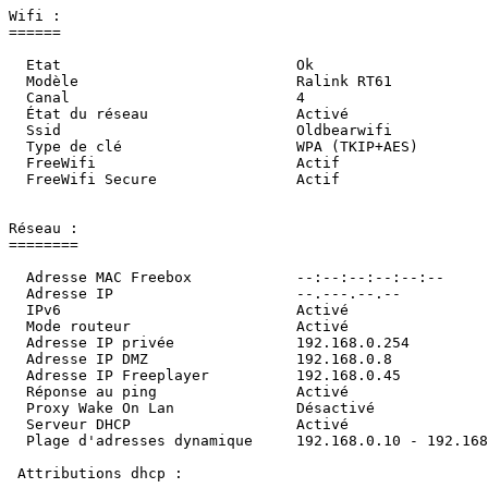
Wifi :

======

  Etat                           Ok                     
  Modèle                         Ralink RT61            
  Canal                          4                      
  État du réseau                 Activé                 
  Ssid                           Oldbearwifi            
  Type de clé                    WPA (TKIP+AES)         
  FreeWifi                       Actif                  
  FreeWifi Secure                Actif                   
Réseau :

========

  Adresse MAC Freebox            --:--:--:--:--:--      
  Adresse IP                     --.---.--.--           
  IPv6                           Activé                 
  Mode routeur                   Activé                 
  Adresse IP privée              192.168.0.254          
  Adresse IP DMZ                 192.168.0.8            
  Adresse IP Freeplayer          192.168.0.45           
  Réponse au ping                Activé                 
  Proxy Wake On Lan              Désactivé              
  Serveur DHCP                   Activé                 
  Plage d'adresses dynamique     192.168.0.10 - 192.168.0
 Attributions dhcp :
