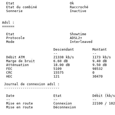
  Etat                           Ok                     
  Etat du combiné                Raccroché              
  Sonnerie                       Inactive                
Adsl :

======

  Etat                           Showtime               
  Protocole                      ADSL2+                 
  Mode                           Interleaved             
                         Descendant         Montant     
                         --                 --          
  Débit ATM              21338 kb/s         1173 kb/s   
  Marge de bruit         6.60 dB            9.40 dB     
  Atténuation            18.00 dB           9.50 dB     
  FEC                    5109               98532       
  CRC                    15575              0           
  HEC                    121                30470        
 Journal de connexion adsl :

 ---------------------------

  Date                   Etat               Débit (kb/s)
  --                     --                 --          
  Mise en route          Connexion          22100 / 1025
  Mise en route          Déconnexion                     