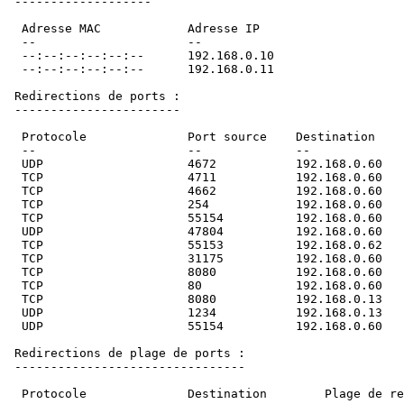
 -------------------

  Adresse MAC            Adresse IP                  

  --                     --                          

  --:--:--:--:--:--      192.168.0.10                

  --:--:--:--:--:--      192.168.0.11                

 Redirections de ports :

 -----------------------

  Protocole              Port source    Destination    P
  --                     --             --             -
  UDP                    4672           192.168.0.60   4
  TCP                    4711           192.168.0.60   4
  TCP                    4662           192.168.0.60   4
  TCP                    254            192.168.0.60   2
  TCP                    55154          192.168.0.60   5
  UDP                    47804          192.168.0.60   4
  TCP                    55153          192.168.0.62   5
  TCP                    31175          192.168.0.60   3
  TCP                    8080           192.168.0.60   8
  TCP                    80             192.168.0.60   8
  TCP                    8080           192.168.0.13   8
  UDP                    1234           192.168.0.13   1
  UDP                    55154          192.168.0.60   55
 Redirections de plage de ports :

 --------------------------------

  Protocole              Destination        Plage de red