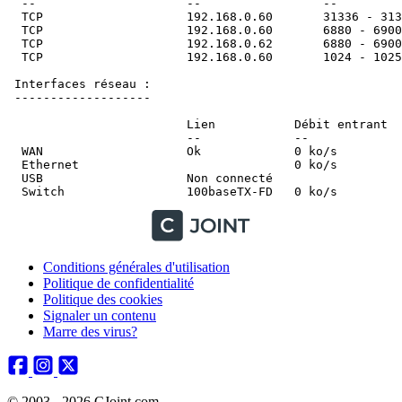
  --                     --                 --          
  TCP                    192.168.0.60       31336 - 3133
  TCP                    192.168.0.60       6880 - 6900 
  TCP                    192.168.0.62       6880 - 6900 
  TCP                    192.168.0.60       1024 - 1025  
 Interfaces réseau :

 -------------------

                         Lien           Débit entrant  D
                         --             --             -
  WAN                    Ok             0 ko/s         0
  Ethernet                              0 ko/s         0
  USB                    Non connecté                   
Conditions générales d'utilisation
Politique de confidentialité
Politique des cookies
Signaler un contenu
Marre des virus?
© 2003 - 2026 CJoint.com