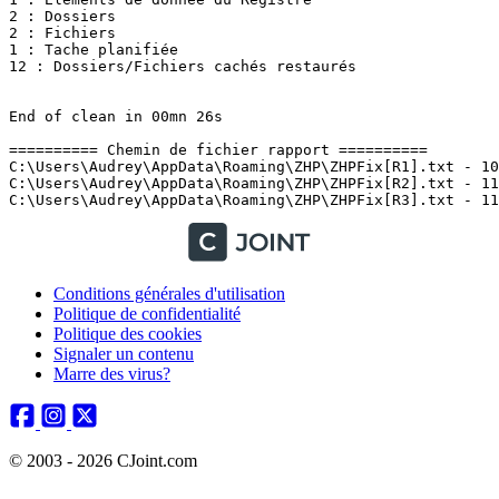
2 : Dossiers

2 : Fichiers

1 : Tache planifiée

12 : Dossiers/Fichiers cachés restaurés

End of clean in 00mn 26s

========== Chemin de fichier rapport ==========

C:\Users\Audrey\AppData\Roaming\ZHP\ZHPFix[R1].txt - 10/
C:\Users\Audrey\AppData\Roaming\ZHP\ZHPFix[R2].txt - 11/
Conditions générales d'utilisation
Politique de confidentialité
Politique des cookies
Signaler un contenu
Marre des virus?
© 2003 - 2026 CJoint.com