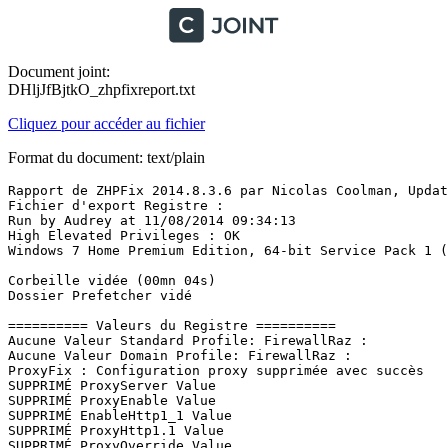
Document joint:
DHljJfBjtkO_zhpfixreport.txt
Cliquez pour accéder au fichier
Format du document: text/plain
Rapport de ZHPFix 2014.8.3.6 par Nicolas Coolman, Update
Fichier d'export Registre : 

Run by Audrey at 11/08/2014 09:34:13

High Elevated Privileges : OK

Windows 7 Home Premium Edition, 64-bit Service Pack 1 (Bu
Corbeille vidée (00mn 04s)

Dossier Prefetcher vidé

========== Valeurs du Registre ==========

Aucune Valeur Standard Profile: FirewallRaz : 

Aucune Valeur Domain Profile: FirewallRaz : 

ProxyFix : Configuration proxy supprimée avec succès

SUPPRIMÉ ProxyServer Value

SUPPRIMÉ ProxyEnable Value

SUPPRIMÉ EnableHttp1_1 Value

SUPPRIMÉ ProxyHttp1.1 Value

SUPPRIMÉ ProxyOverride Value
