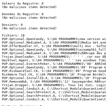
Valeurs du Registre: 0

(No malicious items detected)

Données du Registre: 0

(No malicious items detected)

Dossiers: 0

(No malicious items detected)

Fichiers: 18

PUP.Optional.OpenCandy, S:\04 PROGRAMMES\new version wi
PUP.Optional.MediaGet.A, S:\04 PROGRAMMES\Media Get.exe,
PUP.OfferBundler.ST, S:\04 PROGRAMMES\multi msn - Softo
PUP.Optional.OpenCandy, S:\04 PROGRAMMES\winamp561_full
PUP.Optional.MediaGet.A, S:\04 PROGRAMMES\RÃ©cupe des w
Trojan.Downloader, S:\04 PROGRAMMES\' ' ' ' .rar non dÃ
Hacktool.Agent, S:\04 PROGRAMMES\' ' ' Les windows 7\Wi
PUP.Optional.EverestPoker, S:\04 PROGRAMMES\'08' ARRIVA
PUP.Optional.OpenCandy, S:\04 PROGRAMMES\'09' Program G
PUP.RiskwareTool.CK, S:\04 PROGRAMMES\'09' Program Good
RiskWare.Tool.CK, S:\04 PROGRAMMES\'10' Program Bordel\
PUP.Optional.InstallIQ.A, S:\04 PROGRAMMES\'10' Program
PUP.RemoveWGA, S:\04 PROGRAMMES\'12' Sauvegardes RÃ©cur
Trojan.Dropper, S:\04 PROGRAMMES\- Tous les Iso\- Logic
PUP.Optional.Conduit.A, C:\Shortcut_Module\Quarantine\C
PUP.Optional.SearchProtect.A, C:\Shortcut_Module\Quaran
PUP.Optional.SearchProtect.A, C:\Shortcut_Module\Quaran
PUP.Optional.Conduit.A, C:\Shortcut_Module\Quarantine\C