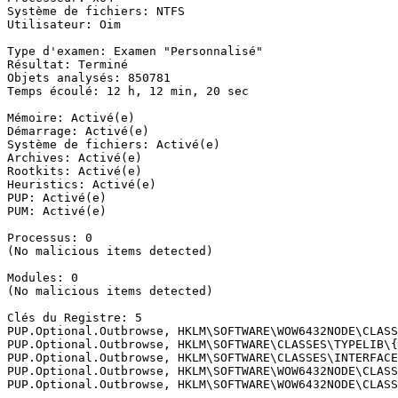
Système de fichiers: NTFS

Utilisateur: Oim

Type d'examen: Examen "Personnalisé"

Résultat: Terminé

Objets analysés: 850781

Temps écoulé: 12 h, 12 min, 20 sec

Mémoire: Activé(e)

Démarrage: Activé(e)

Système de fichiers: Activé(e)

Archives: Activé(e)

Rootkits: Activé(e)

Heuristics: Activé(e)

PUP: Activé(e)

PUM: Activé(e)

Processus: 0

(No malicious items detected)

Modules: 0

(No malicious items detected)

Clés du Registre: 5

PUP.Optional.Outbrowse, HKLM\SOFTWARE\WOW6432NODE\CLASS
PUP.Optional.Outbrowse, HKLM\SOFTWARE\CLASSES\TYPELIB\{
PUP.Optional.Outbrowse, HKLM\SOFTWARE\CLASSES\INTERFACE
PUP.Optional.Outbrowse, HKLM\SOFTWARE\WOW6432NODE\CLASS
PUP.Optional.Outbrowse, HKLM\SOFTWARE\WOW6432NODE\CLASSE