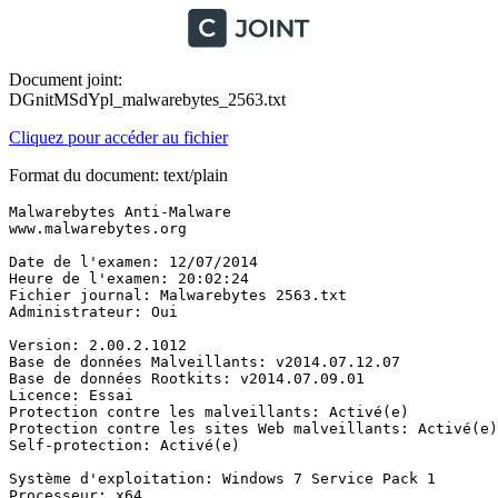
Document joint:
DGnitMSdYpl_malwarebytes_2563.txt
Cliquez pour accéder au fichier
Format du document: text/plain
Malwarebytes Anti-Malware

www.malwarebytes.org

Date de l'examen: 12/07/2014

Heure de l'examen: 20:02:24

Fichier journal: Malwarebytes 2563.txt

Administrateur: Oui

Version: 2.00.2.1012

Base de données Malveillants: v2014.07.12.07

Base de données Rootkits: v2014.07.09.01

Licence: Essai

Protection contre les malveillants: Activé(e)

Protection contre les sites Web malveillants: Activé(e)

Self-protection: Activé(e)

Système d'exploitation: Windows 7 Service Pack 1

Processeur: x64
