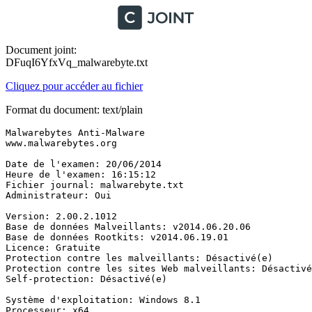
Document joint:
DFuqI6YfxVq_malwarebyte.txt
Cliquez pour accéder au fichier
Format du document: text/plain
Malwarebytes Anti-Malware

www.malwarebytes.org

Date de l'examen: 20/06/2014

Heure de l'examen: 16:15:12

Fichier journal: malwarebyte.txt

Administrateur: Oui

Version: 2.00.2.1012

Base de données Malveillants: v2014.06.20.06

Base de données Rootkits: v2014.06.19.01

Licence: Gratuite

Protection contre les malveillants: Désactivé(e)

Protection contre les sites Web malveillants: Désactivé(
Self-protection: Désactivé(e)

Système d'exploitation: Windows 8.1

Processeur: x64
