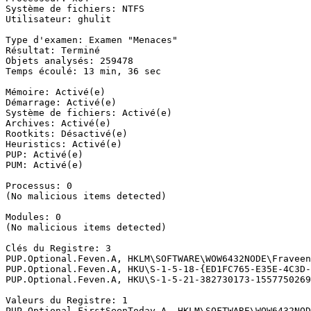
Système de fichiers: NTFS

Utilisateur: ghulit

Type d'examen: Examen "Menaces"

Résultat: Terminé

Objets analysés: 259478

Temps écoulé: 13 min, 36 sec

Mémoire: Activé(e)

Démarrage: Activé(e)

Système de fichiers: Activé(e)

Archives: Activé(e)

Rootkits: Désactivé(e)

Heuristics: Activé(e)

PUP: Activé(e)

PUM: Activé(e)

Processus: 0

(No malicious items detected)

Modules: 0

(No malicious items detected)

Clés du Registre: 3

PUP.Optional.Feven.A, HKLM\SOFTWARE\WOW6432NODE\Fraveen
PUP.Optional.Feven.A, HKU\S-1-5-18-{ED1FC765-E35E-4C3D-
PUP.Optional.Feven.A, HKU\S-1-5-21-382730173-1557750269
Valeurs du Registre: 1

PUP.Optional.FirstSeenToday.A, HKLM\SOFTWARE\WOW6432NODE