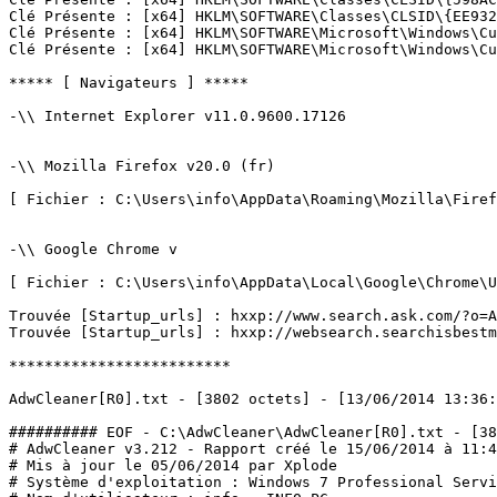
Clé Présente : [x64] HKLM\SOFTWARE\Classes\CLSID\{EE932B
Clé Présente : [x64] HKLM\SOFTWARE\Microsoft\Windows\Cu
Clé Présente : [x64] HKLM\SOFTWARE\Microsoft\Windows\Cur
***** [ Navigateurs ] *****

-\\ Internet Explorer v11.0.9600.17126

-\\ Mozilla Firefox v20.0 (fr)

[ Fichier : C:\Users\info\AppData\Roaming\Mozilla\Firefo
-\\ Google Chrome v

[ Fichier : C:\Users\info\AppData\Local\Google\Chrome\Us
Trouvée [Startup_urls] : hxxp://www.search.ask.com/?o=AP
Trouvée [Startup_urls] : hxxp://websearch.searchisbestmy
*************************

AdwCleaner[R0].txt - [3802 octets] - [13/06/2014 13:36:40
########## EOF - C:\AdwCleaner\AdwCleaner[R0].txt - [386
# AdwCleaner v3.212 - Rapport créé le 15/06/2014 à 11:44
# Mis à jour le 05/06/2014 par Xplode

# Système d'exploitation : Windows 7 Professional Servic