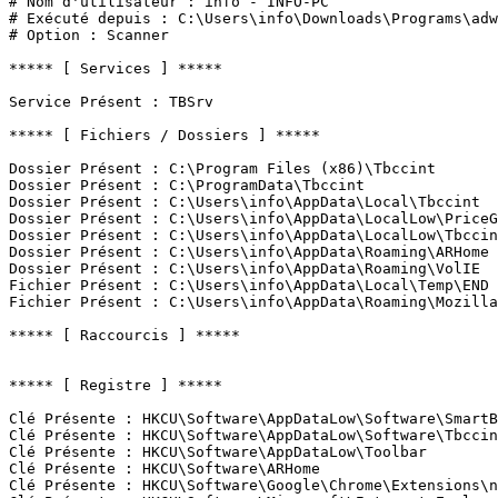
# Nom d'utilisateur : info - INFO-PC

# Exécuté depuis : C:\Users\info\Downloads\Programs\adwc
# Option : Scanner

***** [ Services ] *****

Service Présent : TBSrv

***** [ Fichiers / Dossiers ] *****

Dossier Présent : C:\Program Files (x86)\Tbccint

Dossier Présent : C:\ProgramData\Tbccint

Dossier Présent : C:\Users\info\AppData\Local\Tbccint

Dossier Présent : C:\Users\info\AppData\LocalLow\PriceGo
Dossier Présent : C:\Users\info\AppData\LocalLow\Tbccint
Dossier Présent : C:\Users\info\AppData\Roaming\ARHome

Dossier Présent : C:\Users\info\AppData\Roaming\VolIE

Fichier Présent : C:\Users\info\AppData\Local\Temp\END

Fichier Présent : C:\Users\info\AppData\Roaming\Mozilla\
***** [ Raccourcis ] *****

***** [ Registre ] *****

Clé Présente : HKCU\Software\AppDataLow\Software\SmartBa
Clé Présente : HKCU\Software\AppDataLow\Software\Tbccint
Clé Présente : HKCU\Software\AppDataLow\Toolbar

Clé Présente : HKCU\Software\ARHome

Clé Présente : HKCU\Software\Google\Chrome\Extensions\ni