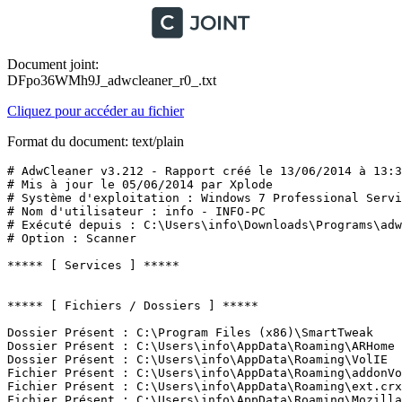
Document joint:
DFpo36WMh9J_adwcleaner_r0_.txt
Cliquez pour accéder au fichier
Format du document: text/plain
# AdwCleaner v3.212 - Rapport créé le 13/06/2014 à 13:36
# Mis à jour le 05/06/2014 par Xplode

# Système d'exploitation : Windows 7 Professional Servic
# Nom d'utilisateur : info - INFO-PC

# Exécuté depuis : C:\Users\info\Downloads\Programs\adwc
# Option : Scanner

***** [ Services ] *****

***** [ Fichiers / Dossiers ] *****

Dossier Présent : C:\Program Files (x86)\SmartTweak

Dossier Présent : C:\Users\info\AppData\Roaming\ARHome

Dossier Présent : C:\Users\info\AppData\Roaming\VolIE

Fichier Présent : C:\Users\info\AppData\Roaming\addonVon
Fichier Présent : C:\Users\info\AppData\Roaming\ext.crx

Fichier Présent : C:\Users\info\AppData\Roaming\Mozilla