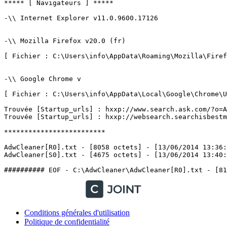
***** [ Navigateurs ] *****

-\\ Internet Explorer v11.0.9600.17126

-\\ Mozilla Firefox v20.0 (fr)

[ Fichier : C:\Users\info\AppData\Roaming\Mozilla\Firefo
-\\ Google Chrome v

[ Fichier : C:\Users\info\AppData\Local\Google\Chrome\Us
Trouvée [Startup_urls] : hxxp://www.search.ask.com/?o=AP
Trouvée [Startup_urls] : hxxp://websearch.searchisbestmy
*************************

AdwCleaner[R0].txt - [8058 octets] - [13/06/2014 13:36:4
AdwCleaner[S0].txt - [4675 octets] - [13/06/2014 13:40:05
Conditions générales d'utilisation
Politique de confidentialité