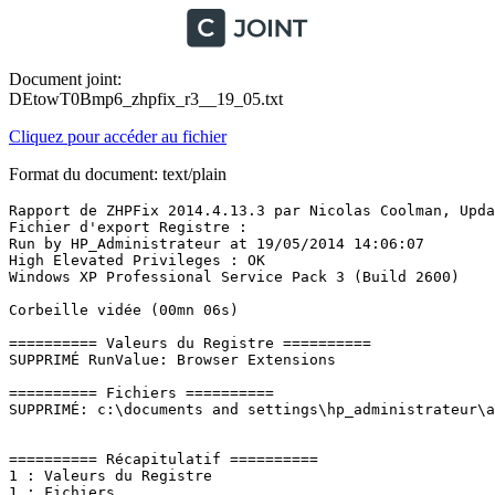
Document joint:
DEtowT0Bmp6_zhpfix_r3__19_05.txt
Cliquez pour accéder au fichier
Format du document: text/plain
Rapport de ZHPFix 2014.4.13.3 par Nicolas Coolman, Updat
Fichier d'export Registre : 

Run by HP_Administrateur at 19/05/2014 14:06:07

High Elevated Privileges : OK

Windows XP Professional Service Pack 3 (Build 2600)

Corbeille vidée (00mn 06s)

========== Valeurs du Registre ==========

SUPPRIMÉ RunValue: Browser Extensions

========== Fichiers ==========

SUPPRIMÉ: c:\documents and settings\hp_administrateur\ap
========== Récapitulatif ==========

1 : Valeurs du Registre

1 : Fichiers
