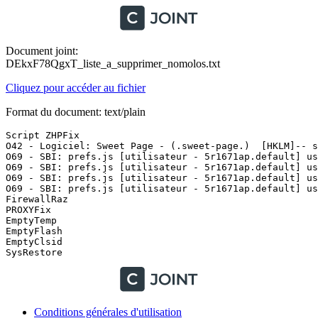
Document joint:
DEkxF78QgxT_liste_a_supprimer_nomolos.txt
Cliquez pour accéder au fichier
Format du document: text/plain
Script ZHPFix

O42 - Logiciel: Sweet Page - (.sweet-page.)  [HKLM]-- sw
O69 - SBI: prefs.js [utilisateur - 5r1671ap.default] us
O69 - SBI: prefs.js [utilisateur - 5r1671ap.default] us
O69 - SBI: prefs.js [utilisateur - 5r1671ap.default] us
O69 - SBI: prefs.js [utilisateur - 5r1671ap.default] us
FirewallRaz

PROXYFix

EmptyTemp

EmptyFlash 

EmptyClsid

SysRestore
Conditions générales d'utilisation